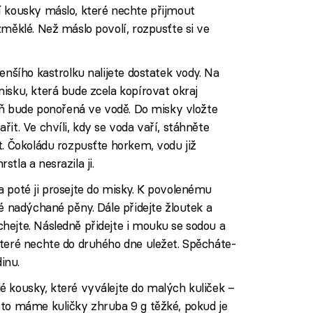
í kousky máslo, které nechte přijmout
změklé. Než máslo povolí, rozpusťte si ve
enšího kastrolku nalijete dostatek vody. Na
isku, která bude zcela kopírovat okraj
veň bude ponořená ve vodě. Do misky vložte
it. Ve chvíli, kdy se voda vaří, stáhněte
t. Čokoládu rozpusťte horkem, vodu již
tla a nesrazila ji.
 poté ji prosejte do misky. K povolenému
é nadýchané pěny. Dále přidejte žloutek a
hejte. Následně přidejte i mouku se sodou a
které nechte do druhého dne uležet. Spěcháte-
inu.
 kousky, které vyválejte do malých kuliček –
oto máme kuličky zhruba 9 g těžké, pokud je