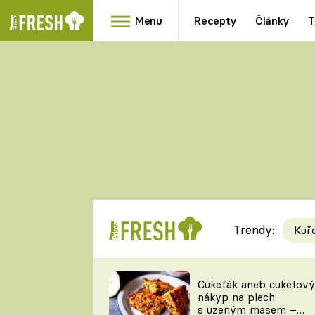
Menu
Recepty
Články
T
Oblíbené
Přílohy
recepty
HRANOLKY
HOUBY
KNEDLÍKY
DÝNĚ
KAŠE
RYCHLOVKY
Trendy:
Kuř
Populární
Videorecept
Cukeťák aneb cuketový
nákyp na plech
kuchaři
s uzeným masem –
TEĎ VAŘÍ ŠÉF!