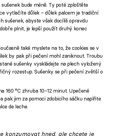
e sušenek bude méně. Ty poté zploštěte
e vytlačíte důlek – důlek palcem je tradiční
h sušenek, abyste však docílili opravdu
obře plnit, je lepší použít druhý konec
Současně také myslete na to, že cookies se v
ůlek by pak při pečení mohl zaniknout. Troubu
ystané sušenky vyskládejte na plech vyložený
ičný rozestup. Sušenky se při pečení zvětší o
 na 160 °C zhruba 10–12 minut. Upečené
a pak jim za pomoci zdobicího sáčku naplňte
ce de leche.
e konzumovat hned, ale chcete je