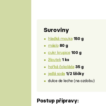
Suroviny
hladká mouka
150 g
máslo
80 g
cukr krupice
100 g
žloutek
1 ks
hořká čokoláda
35 g
jedlá soda
1/2 lžičky
dulce de leche (na ozdobu)
Postup přípravy: