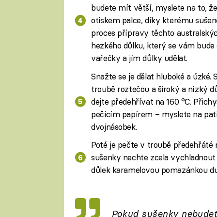
budete mít větší, myslete na to, ž
otiskem palce, díky kterému sušenc
proces přípravy těchto australskýc
hezkého důlku, který se vám bude d
vařečky a jím důlky udělat.
Snažte se je dělat hluboké a úzké. 
troubě roztečou a široký a nízký d
dejte předehřívat na 160 °C. Přich
pečicím papírem – myslete na patř
dvojnásobek.
Poté je pečte v troubě předehřáté
sušenky nechte zcela vychladnout 
důlek karamelovou pomazánkou dul
Pokud sušenky nebudet