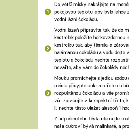
Do větší misky nakrájejte na menš
pokojovou teplotu, aby bylo lehce 
vodní lázni čokoládu.
Vodní lázeň připravíte tak, že do m
kastrolek položíte horkovzdornou m
kastrolku tak, aby těsnila, a záro
nalámanou čokoládu a vodu dejte vař
teplotu a čokoládu nechte rozpusti
nevařte, aby vám do čokolády nechrs
Mouku promíchejte s jedlou sodou a
máslu přisypte cukr a utřete do bíl
rozpuštěnou čokoládu a vše promíc
vše zpracujte v kompaktní těsto, 
li, nechte těsto uležet alespoň 1 hod
Z odpočinutého těsta ulamujte malé
naše cukroví bývá malinkaté, a pr