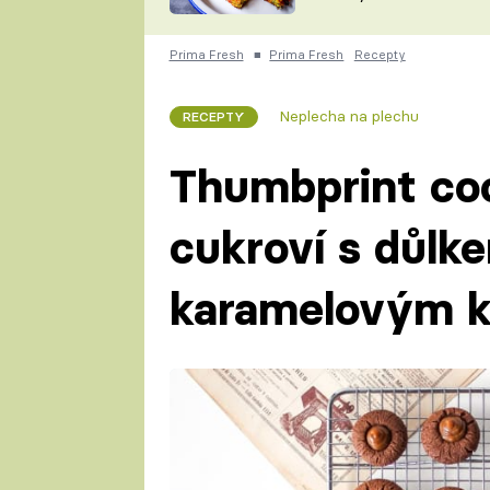
skvělý způsob, jak
ZDENĚK
zpracovat přerostlé
ČESKO NA TALÍŘI
cukety
POHLREICH
Prima Fresh
■
Prima Fresh
Recepty
KAROLÍNA,
JAROSLAV SAPÍK
DOMÁCÍ
Neplecha na plechu
RECEPTY
KUCHAŘKA
KAROLÍNA
KAMBERSKÁ
Thumbprint coo
cukroví s důlk
karamelovým 