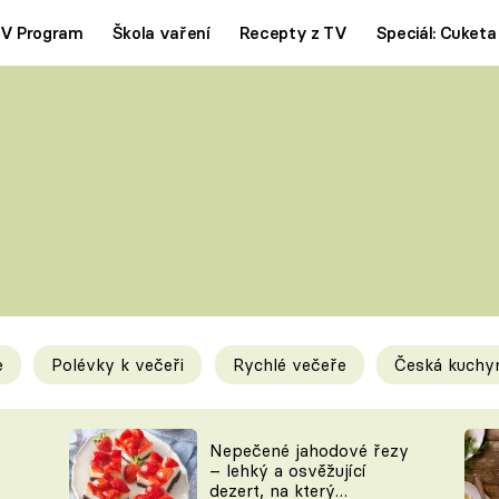
V Program
Škola vaření
Recepty z TV
Speciál: Cuketa
Polévky
Saláty
ČESKÁ KLASIKA
TĚSTOVIN
SILNÉ VÝVARY
SLADKÉ
KRÉMOVÉ
BEZMASÁ J
e
Polévky k večeři
Rychlé večeře
Česká kuchy
y
Tipy a triky
Novink
Nepečené jahodové řezy
– lehký a osvěžující
dezert, na který
KAM ZA JÍDLEM
BLOG