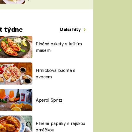
TORKY
ESH
t týdne
Další hity
Plněné cukety s krůtím
masem
Hrníčková buchta s
ovocem
Aperol Spritz
Plněné papriky s rajskou
omáčkou