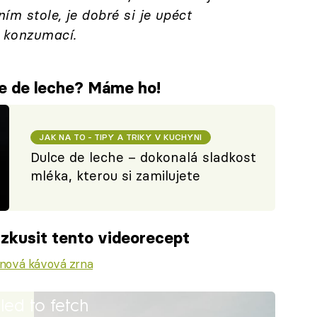
ím stole, je dobré si je upéct
d konzumací.
ce de leche? Máme ho!
JAK NA TO - TIPY A TRIKY V KUCHYNI
Dulce de leche – dokonalá sladkost
mléka, kterou si zamilujete
zkusit tento videorecept
nová kávová zrna
iled to fetch