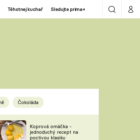
Těhotnej kuchař
Sledujte prima+
Vyhledávání
Můj p
Prima+
Y
CNN Prima NEWS
Prima ZOOM
ÍDLA
Prima LIVING
Prima Ženy
ně
Čokoláda
Prima LAJK
y
Koprová omáčka -
jednoduchý recept na
Sledujte nás
poctivou klasiku