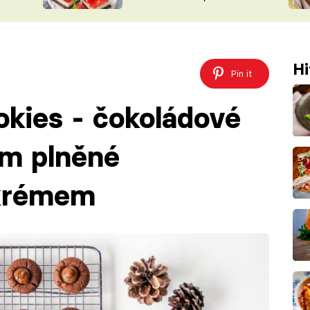
nepotřebujete troubu
ŠÉFREDAK
VYCHYTÁVKY
SOUTĚŽ FR
NA NÁKUPECH
ČASOPIS
Hi
Pin it
kies - čokoládové
em plněné
krémem