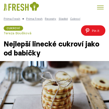
Prima Fresh
■
Prima Fresh
Recepty
Sladké
Cukroví
Kuře
Polévky k večeři
Rychlé večeře
Trendy:
CUKROVÍ
Pin it
Tereza Boušková
Česká kuchyně
Čokoláda
Nejlepší linecké cukroví jako
od babičky
Témata
Recepty
Články
TV Program