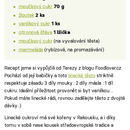
moučkový cukr
70 g
žloutek
2 ks
vanilkový cukr
1 ks
citronová šťáva
1 lžička
moučkový cukr
(na vyvalování těsta)
marmeláda
(rybízová, na promazávání)
Recept jsme si vypůjčili od Terezy z blogu Foodlover.cz.
Pochází od její babičky a toto
linecké těsto
striktně
respektuje zásadu 3 díly mouky : 2 díly másla : 1 díl
cukru. Ideální příležitost provonět si byt vanilkou…
Pokud máte linecké rádi, rovnou zadělejte těsto z dvojité
dávky :)
Linecké cukroví má své kořeny v Rakousku, a i díky
tomu v sobě nese kousek středoevropské tradice a