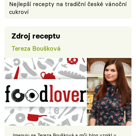
Nejlepší recepty na tradiční české vánoční
cukroví
Zdroj receptu
Tereza Boušková
Jmenuju se Tereza Boušková a můj blog vznikl v