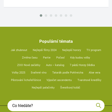
Populární témata
Jak zhubnout
Nejlepší filmy 2024
Nejlepší horory
TV program
Změna času
Partie
Počasí
Kdy budou volby
ZOO Nové začátky
Auto – katalog
7 pádů Honzy Dědka
Volby 2025
Svařené víno
Tatarák podle Pohlreicha
Aloe vera
Pěstování lichořeřišnice
Výpočet ascendentu
Tvarohové knedlíky
Nejlepší palačinky
Švestkový koláč