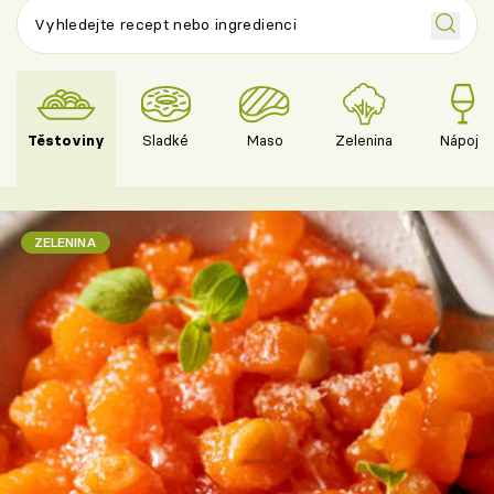
Těstoviny
Sladké
Maso
Zelenina
Nápoje
ZELENINA