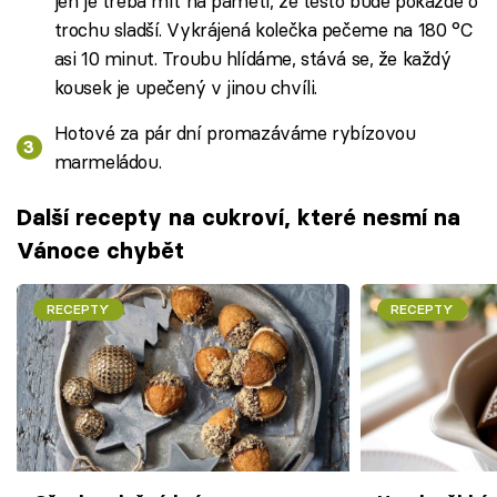
jen je třeba mít na paměti, že těsto bude pokaždé o
trochu sladší. Vykrájená kolečka pečeme na 180 °C
asi 10 minut. Troubu hlídáme, stává se, že každý
kousek je upečený v jinou chvíli.
Hotové za pár dní promazáváme rybízovou
marmeládou.
Další recepty na cukroví, které nesmí na
Vánoce chybět
RECEPTY
RECEPTY