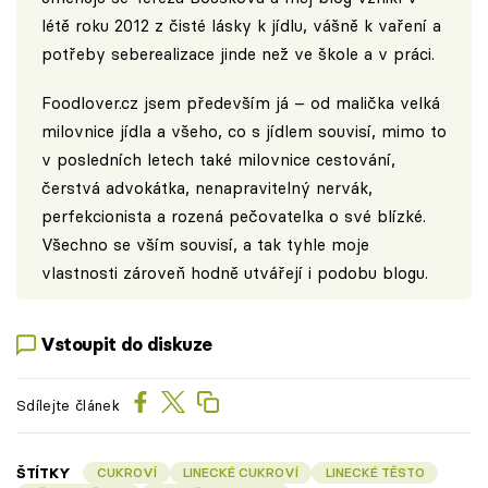
létě roku 2012 z čisté lásky k jídlu, vášně k vaření a
potřeby seberealizace jinde než ve škole a v práci.
Foodlover.cz
jsem především já – od malička velká
milovnice jídla a všeho, co s jídlem souvisí, mimo to
v posledních letech také milovnice cestování,
čerstvá advokátka, nenapravitelný nervák,
perfekcionista a rozená pečovatelka o své blízké.
Všechno se vším souvisí, a tak tyhle moje
vlastnosti zároveň hodně utvářejí i podobu blogu.
Vstoupit do diskuze
Sdílejte článek
ŠTÍTKY
CUKROVÍ
LINECKÉ CUKROVÍ
LINECKÉ TĚSTO