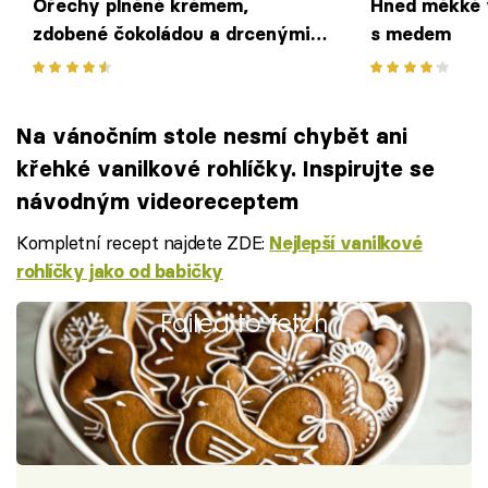
Ořechy plněné krémem,
Hned měkké 
zdobené čokoládou a drcenými
s medem
ořechy
Na vánočním stole nesmí chybět ani
křehké vanilkové rohlíčky. Inspirujte se
návodným videoreceptem
Kompletní recept najdete ZDE:
Nejlepší vanilkové
rohlíčky jako od babičky
Failed to fetch