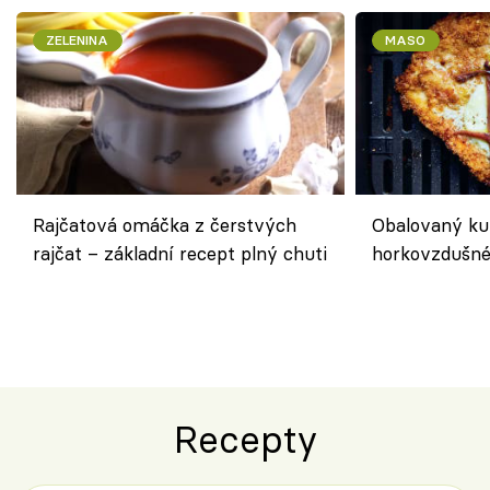
ZELENINA
MASO
Rajčatová omáčka z čerstvých
Obalovaný kuř
rajčat – základní recept plný chuti
horkovzdušné 
novém pojetí
Olivera
Recepty