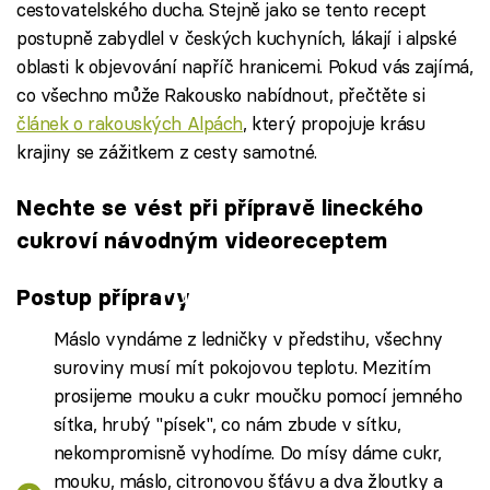
cestovatelského ducha. Stejně jako se tento recept
postupně zabydlel v českých kuchyních, lákají i alpské
oblasti k objevování napříč hranicemi. Pokud vás zajímá,
co všechno může Rakousko nabídnout, přečtěte si
článek o rakouských Alpách
, který propojuje krásu
krajiny se zážitkem z cesty samotné.
Nechte se vést při přípravě lineckého
cukroví návodným videoreceptem
Failed to fetch
Postup přípravy
Máslo vyndáme z ledničky v předstihu, všechny
suroviny musí mít pokojovou teplotu. Mezitím
prosijeme mouku a cukr moučku pomocí jemného
sítka, hrubý "písek", co nám zbude v sítku,
nekompromisně vyhodíme. Do mísy dáme cukr,
mouku, máslo, citronovou šťávu a dva žloutky a