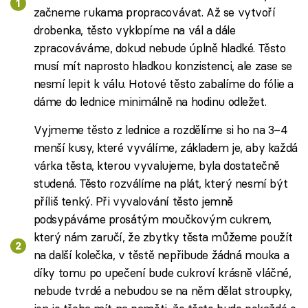
začneme rukama propracovávat. Až se vytvoří
drobenka, těsto vyklopíme na vál a dále
zpracováváme, dokud nebude úplně hladké. Těsto
musí mít naprosto hladkou konzistenci, ale zase se
nesmí lepit k válu. Hotové těsto zabalíme do fólie a
dáme do lednice minimálně na hodinu odležet.
Vyjmeme těsto z lednice a rozdělíme si ho na 3–4
menší kusy, které vyválíme, základem je, aby každá
várka těsta, kterou vyvalujeme, byla dostatečně
studená. Těsto rozválíme na plát, který nesmí být
příliš tenký. Při vyvalování těsto jemně
podsypáváme prosátým moučkovým cukrem,
který nám zaručí, že zbytky těsta můžeme použít
na další kolečka, v těstě nepřibude žádná mouka a
díky tomu po upečení bude cukroví krásně vláčné,
nebude tvrdé a nebudou se na něm dělat stroupky,