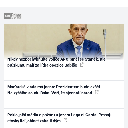
Nikdy nezpochybňujte voliče ANO, smál se Staněk. Dle
průzkumu mají za lídra opozice Babiše
Maďarská vláda má jasno: Prezidentem bude exšéf
Nejvyššího soudu Baka. Věří, že sjednotí národ
Peklo, píší média o požáru u jezera Lago di Garda. Prchají
stovky lidí, oblast zahalil dým