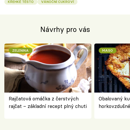
KŘEHKÉ TĚSTO
VÁNOČNÍ CUKROVÍ
Návrhy pro vás
ZELENINA
MASO
Rajčatová omáčka z čerstvých
Obalovaný kuř
rajčat – základní recept plný chuti
horkovzdušné 
novém pojetí
Olivera