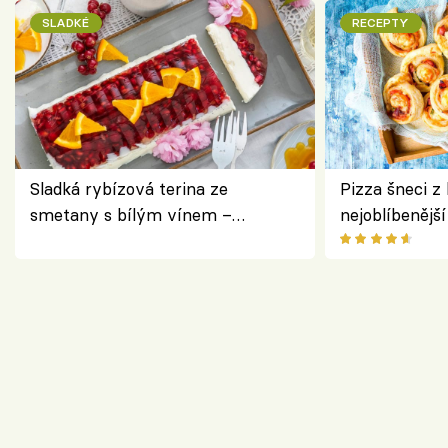
SLADKÉ
RECEPTY
Sladká rybízová terina ze
Pizza šneci z 
smetany s bílým vínem –
nejoblíbenějš
osvěžující dezert s ovocem