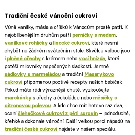
Tradiční české vánoční cukroví
Vůně vanilky, másla a oříšků k Vánocům prostě patří. K
nejoblíbenějším druhům patří
,
perníčky s medem
a
, které nesmí
vanilkové rohlíčky
linecké cukroví
chybět na žádném svátečním stole. Skvělou volbou jsou
i
s krémem nebo
, která
plněné ořechy
vosí hnízda
potěší milovníky nepečených sladkostí. Jemné
a tradiční
sádlovky s marmeládou
Masarykovo
připomenou poctivé recepty našich babiček.
cukroví
Pokud máte rádi výraznější chutě, vyzkoušejte
s ořechy a čokoládou nebo
marokánky
měsíčky s
. A kdo chce mít hotovo raz dva,
citronovou polevou
ocení
– jednoduché,
šlehačkové cukroví z pěti surovin
křehké a dokonale vánoční. Další velkou porci nápadů na
najdete v našem speciálu.
tradiční české cukroví