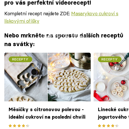
pro vás perfektní videorecept!
Kompletní recept najdete ZDE:
Masarykovo cukroví s
lískovými oříšky
Failed to fetch
Nebo mrkněte na spoustu dalších receptů
na svátky:
RECEPTY
RECEPTY
Měsíčky s citronovou polevou -
Linecké cuk
ideální cukroví na poslední chvíli
jogurtového 