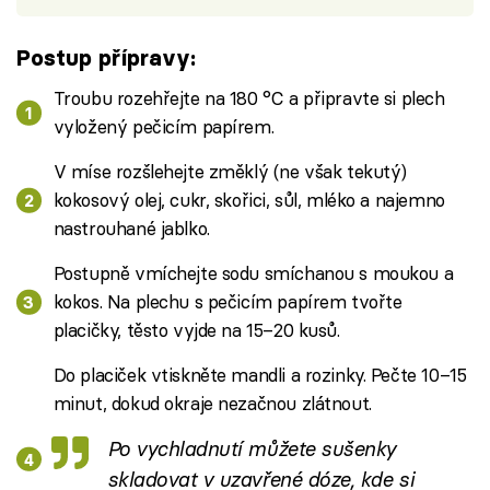
Postup přípravy:
Troubu rozehřejte na 180 °C a připravte si plech
vyložený pečicím papírem.
V míse rozšlehejte změklý (ne však tekutý)
kokosový olej, cukr, skořici, sůl, mléko a najemno
nastrouhané jablko.
Postupně vmíchejte sodu smíchanou s moukou a
kokos. Na plechu s pečicím papírem tvořte
placičky, těsto vyjde na 15–20 kusů.
Do placiček vtiskněte mandli a rozinky. Pečte 10–15
minut, dokud okraje nezačnou zlátnout.
Po vychladnutí můžete sušenky
skladovat v uzavřené dóze, kde si