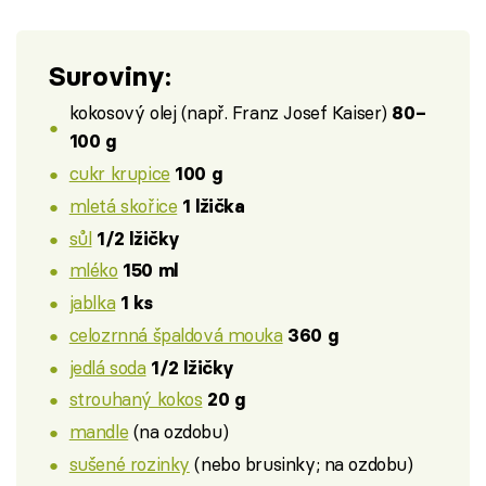
Suroviny:
kokosový olej (např. Franz Josef Kaiser)
80–
100 g
cukr krupice
100 g
mletá skořice
1 lžička
sůl
1/2 lžičky
mléko
150 ml
jablka
1 ks
celozrnná špaldová mouka
360 g
jedlá soda
1/2 lžičky
strouhaný kokos
20 g
mandle
(na ozdobu)
sušené rozinky
(nebo brusinky; na ozdobu)