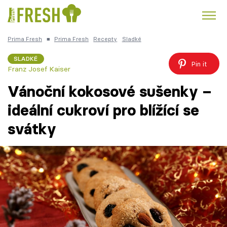
Prima Fresh
■
Prima Fresh
Recepty
Sladké
Kuře
Polévky k večeři
Rychlé večeře
Trendy:
SLADKÉ
Pin it
Franz Josef Kaiser
Česká kuchyně
Čokoláda
Vánoční kokosové sušenky –
ideální cukroví pro blížící se
svátky
Témata
Recepty
Články
TV Program