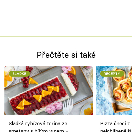
Přečtěte si také
SLADKÉ
RECEPTY
Sladká rybízová terina ze
Pizza šneci z 
smetany s bílým vínem –
nejoblíbenějš