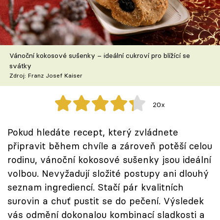
Škola vaření
Recepty z TV
Vánoční kokosové sušenky – ideální cukroví pro blížící se
Speciál: Cuketa
svátky
Zdroj: Franz Josef Kaiser
Těhotnej kuchař
20x
Sledujte prima+
Pokud hledáte recept, který zvládnete
Přihlášení
připravit během chvíle a zároveň potěší celou
rodinu, vánoční kokosové sušenky jsou ideální
volbou. Nevyžadují složité postupy ani dlouhý
Sledujte nás
seznam ingrediencí. Stačí pár kvalitních
surovin a chuť pustit se do pečení. Výsledek
vás odmění dokonalou kombinací sladkosti a