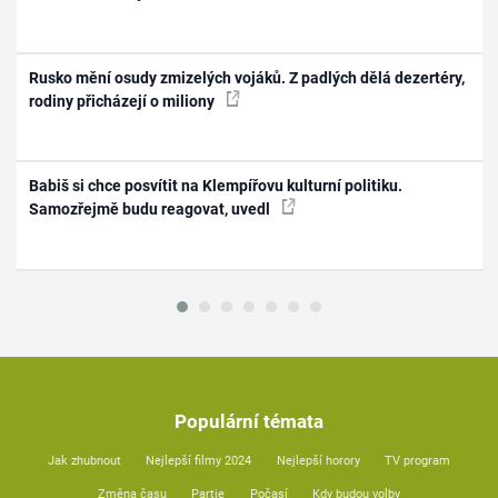
Rusko mění osudy zmizelých vojáků. Z padlých dělá dezertéry,
rodiny přicházejí o miliony
Babiš si chce posvítit na Klempířovu kulturní politiku.
Samozřejmě budu reagovat, uvedl
Populární témata
Jak zhubnout
Nejlepší filmy 2024
Nejlepší horory
TV program
Změna času
Partie
Počasí
Kdy budou volby