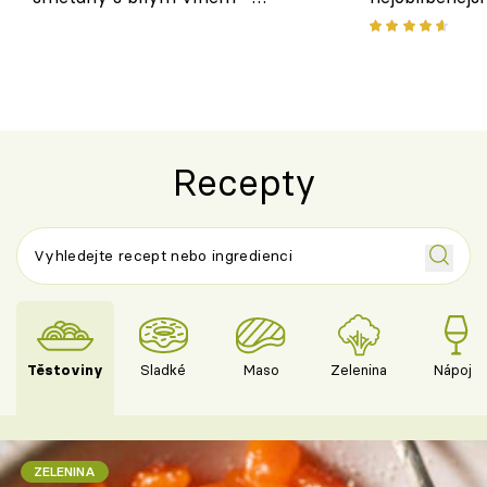
osvěžující dezert s ovocem
Recepty
Těstoviny
Sladké
Maso
Zelenina
Nápoje
ZELENINA