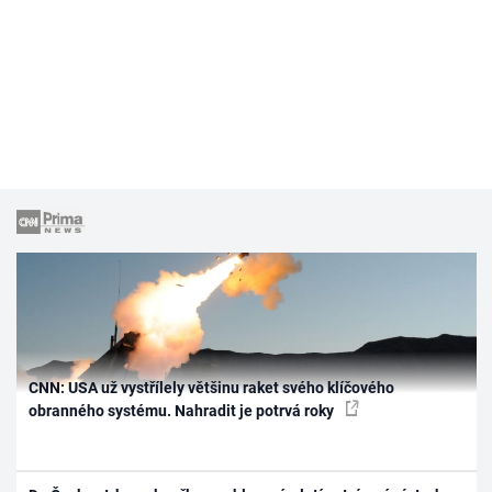
CNN: USA už vystřílely většinu raket svého klíčového
obranného systému. Nahradit je potrvá roky