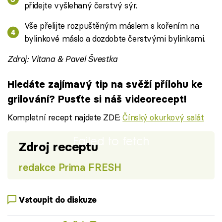
přidejte vyšlehaný čerstvý sýr.
Vše přelijte rozpuštěným máslem s kořením na
bylinkové máslo a dozdobte čerstvými bylinkami.
Zdroj: Vitana & Pavel Švestka
Hledáte zajímavý tip na svěží přílohu ke
grilování? Pusťte si náš videorecept!
Kompletní recept najdete ZDE:
Čínský okurkový salát
Failed to fetch
Zdroj receptu
redakce Prima FRESH
Vstoupit do diskuze