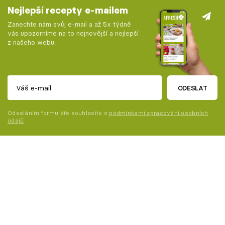
Nejlepší recepty e-mailem
Zanechte nám svůj e-mail a až 5x týdně
vás upozorníme na to nejnovější a nejlepší
z našeho webu.
ODESLAT
Odesláním formuláře souhlasíte s
podmínkami zpracování osobních
údajů