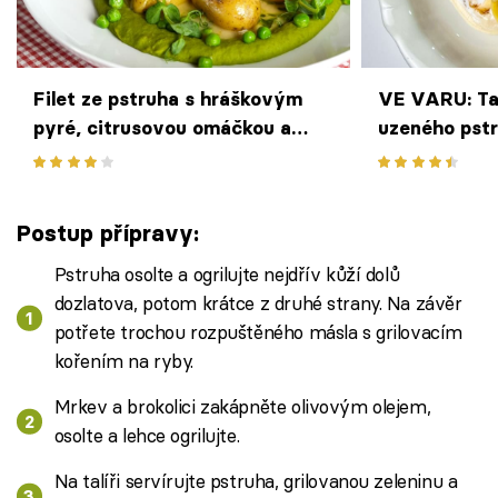
Filet ze pstruha s hráškovým
VE VARU: Taš
pyré, citrusovou omáčkou a
uzeného pst
pečenými bramborami grenaille
omáčkou pod
podle Ondry Kuráka z
restaurace Na Gruntu
Postup přípravy:
Pstruha osolte a ogrilujte nejdřív kůží dolů
dozlatova, potom krátce z druhé strany. Na závěr
potřete trochou rozpuštěného másla s grilovacím
kořením na ryby.
Mrkev a brokolici zakápněte olivovým olejem,
osolte a lehce ogrilujte.
Na talíři servírujte pstruha, grilovanou zeleninu a