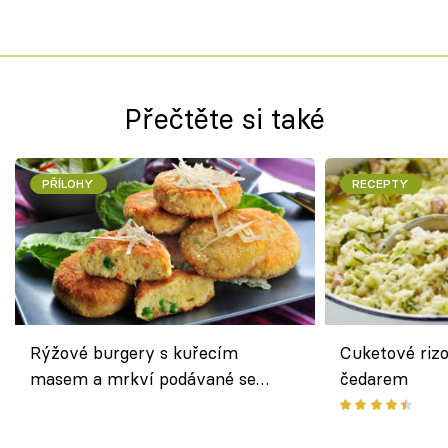
Přečtěte si také
PŘÍLOHY
RECEPTY
Rýžové burgery s kuřecím
Cuketové rizo
masem a mrkví podávané se
čedarem
salátem – lehká a chutná večeře