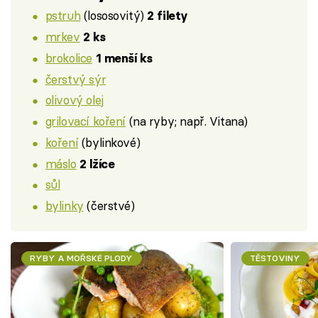
pstruh
(lososovitý)
2 filety
mrkev
2 ks
brokolice
1 menší ks
čerstvý sýr
olivový olej
grilovací koření
(na ryby; např. Vitana)
koření
(bylinkové)
máslo
2 lžíce
sůl
bylinky
(čerstvé)
RYBY A MOŘSKÉ PLODY
TĚSTOVINY