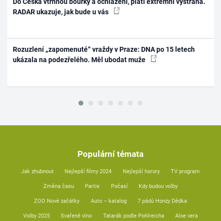
Do Česka vtrhnou bouřky a ochlazení, platí extrémní výstraha.
RADAR ukazuje, jak bude u vás
Rozuzlení „zapomenuté“ vraždy v Praze: DNA po 15 letech
ukázala na podezřelého. Měl ubodat muže
Populární témata
Jak zhubnout
Nejlepší filmy 2024
Nejlepší horory
TV program
Změna času
Partie
Počasí
Kdy budou volby
ZOO Nové začátky
Auto – katalog
7 pádů Honzy Dědka
Volby 2025
Svařené víno
Tatarák podle Pohlreicha
Aloe vera