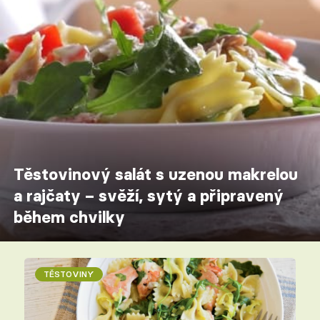
Těstovinový salát s uzenou makrelou
a rajčaty – svěží, sytý a připravený
během chvilky
TĚSTOVINY