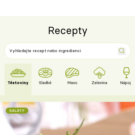
Recepty
Těstoviny
Sladké
Maso
Zelenina
Nápoje
SALÁTY