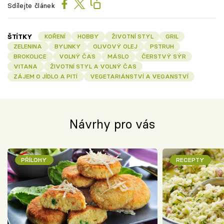
Sdílejte článek
ŠTÍTKY
KOŘENÍ
HOBBY
ŽIVOTNÍ STYL
GRIL
ZELENINA
BYLINKY
OLIVOVÝ OLEJ
PSTRUH
BROKOLICE
VOLNÝ ČAS
MÁSLO
ČERSTVÝ SÝR
VITANA
ŽIVOTNÍ STYL A VOLNÝ ČAS
ZÁJEM O JÍDLO A PITÍ
VEGETARIÁNSTVÍ A VEGANSTVÍ
Návrhy pro vás
PŘÍLOHY
RECEPTY