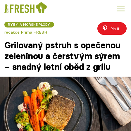
RYBY A MOŘSKÉ PLODY
Kuře
Polévky k večeři
Rychlé večeře
Pin it
Trendy:
redakce Prima FRESH
Česká kuchyně
Čokoláda
Grilovaný pstruh s opečenou
zeleninou a čerstvým sýrem
– snadný letní oběd z grilu
Témata
Recepty
Články
TV Program