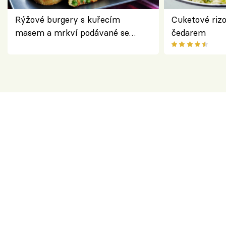
Rýžové burgery s kuřecím
Cuketové rizo
masem a mrkví podávané se
čedarem
salátem – lehká a chutná večeře