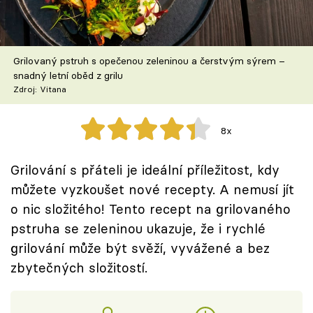
Škola vaření
Recepty z TV
Grilovaný pstruh s opečenou zeleninou a čerstvým sýrem –
snadný letní oběd z grilu
Speciál: Cuketa
Zdroj: Vitana
Těhotnej kuchař
8x
Sledujte prima+
Grilování s přáteli je ideální příležitost, kdy
můžete vyzkoušet nové recepty. A nemusí jít
Přihlášení
o nic složitého! Tento recept na grilovaného
pstruha se zeleninou ukazuje, že i rychlé
Sledujte nás
grilování může být svěží, vyvážené a bez
zbytečných složitostí.