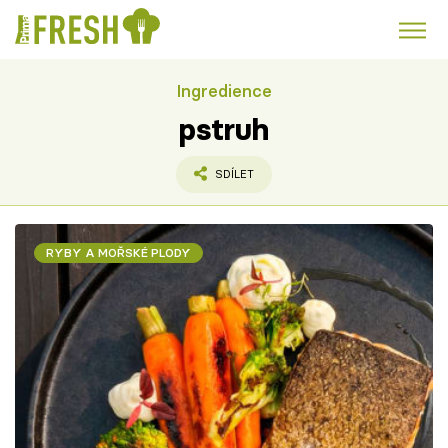
Ingredience
Kuře
Polévky k večeři
Rychlé večeře
Trendy:
pstruh
Česká kuchyně
Čokoláda
SDÍLET
RYBY A MOŘSKÉ PLODY
Témata
Recepty
Články
TV Program