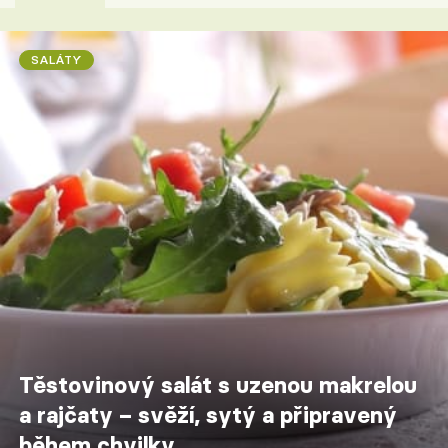
SALÁTY
Těstovinový salát s uzenou makrelou
a rajčaty – svěží, sytý a připravený
během chvilky