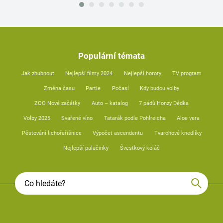
Populární témata
Jak zhubnout
Nejlepší filmy 2024
Nejlepší horory
TV program
Změna času
Partie
Počasí
Kdy budou volby
ZOO Nové začátky
Auto – katalog
7 pádů Honzy Dědka
Volby 2025
Svařené víno
Tatarák podle Pohlreicha
Aloe vera
Pěstování lichořeřišnice
Výpočet ascendentu
Tvarohové knedlíky
Nejlepší palačinky
Švestkový koláč