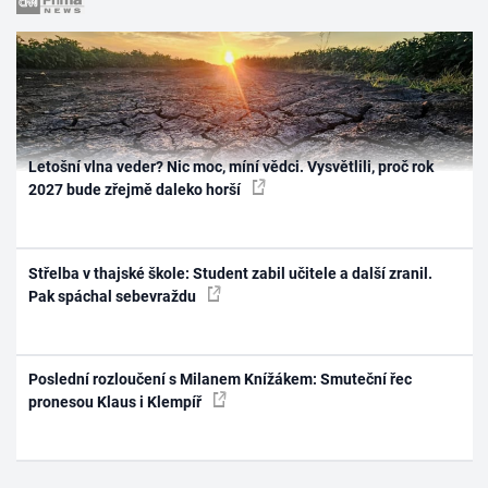
Letošní vlna veder? Nic moc, míní vědci. Vysvětlili, proč rok
2027 bude zřejmě daleko horší
Střelba v thajské škole: Student zabil učitele a další zranil.
Pak spáchal sebevraždu
Poslední rozloučení s Milanem Knížákem: Smuteční řec
pronesou Klaus i Klempíř