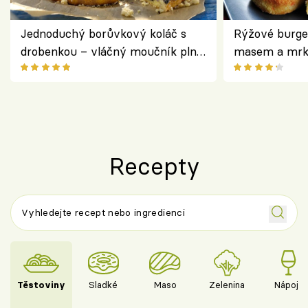
Jednoduchý borůvkový koláč s
Rýžové burge
drobenkou – vláčný moučník plný
masem a mrk
ovoce
salátem – leh
Recepty
Těstoviny
Sladké
Maso
Zelenina
Nápoje