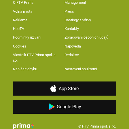
O FTV Prima
Management
Volná místa
Press
Reklama
Castingy a výzvy
HbbTV
Kontakty
Podmínky užívání
Zpracování osobních údajů
Cookies
Nápověda
Vlastník FTV Prima spol. s
Redakce
r.o.
Nahlásit chybu
Nastavení soukromí
App Store
Google Play
© FTV Prima spol. s r.o.