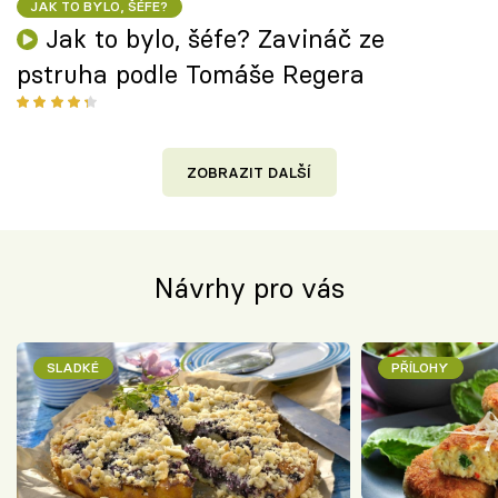
JAK TO BYLO, ŠÉFE?
Jak to bylo, šéfe? Zavináč ze
pstruha podle Tomáše Regera
ZOBRAZIT DALŠÍ
Návrhy pro vás
SLADKÉ
PŘÍLOHY