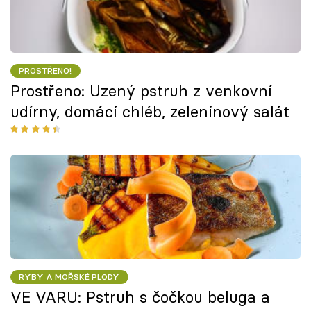
PROSTŘENO!
Prostřeno: Uzený pstruh z venkovní
udírny, domácí chléb, zeleninový salát
RYBY A MOŘSKÉ PLODY
VE VARU: Pstruh s čočkou beluga a