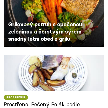
Škola vaření
Recepty z TV
Grilovaný pstruh s opečenou
Speciál: Cuketa
zeleninou a čerstvým sýrem –
snadný letní oběd z grilu
Těhotnej kuchař
Sledujte prima+
Přihlášení
Sledujte nás
PROSTŘENO!
Prostřeno: Pečený Polák podle