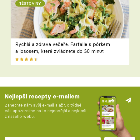
TĚSTOVINY
Rychlá a zdravá večeře: Farfalle s pórkem
a lososem, které zvládnete do 30 minut
Nejlepší recepty e-mailem
Zanechte nám svůj e-mail a až 5x týdně
vás upozorníme na to nejnovější a nejlepší
z našeho webu.