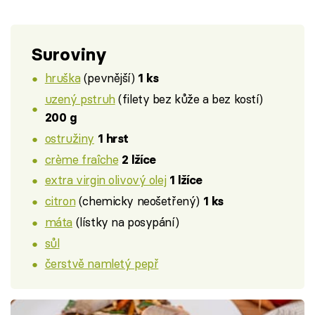
Suroviny
hruška
(pevnější)
1 ks
uzený pstruh
(filety bez kůže a bez kostí)
200 g
ostružiny
1 hrst
crème fraîche
2 lžíce
extra virgin olivový olej
1 lžíce
citron
(chemicky neošetřený)
1 ks
máta
(lístky na posypání)
sůl
čerstvě namletý pepř