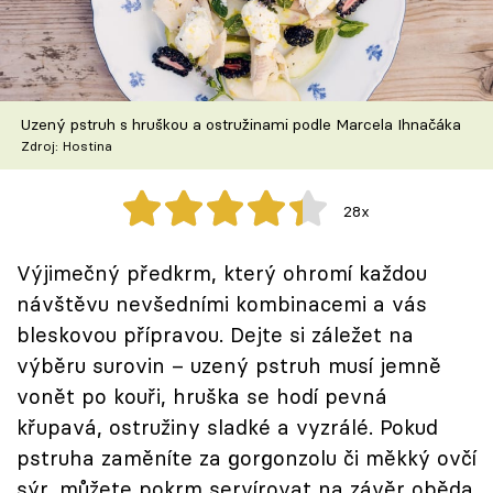
Škola vaření
Recepty z TV
Uzený pstruh s hruškou a ostružinami podle Marcela Ihnačáka
Speciál: Cuketa
Zdroj: Hostina
Těhotnej kuchař
28x
Sledujte prima+
Výjimečný předkrm, který ohromí každou
návštěvu nevšedními kombinacemi a vás
Přihlášení
bleskovou přípravou. Dejte si záležet na
výběru surovin – uzený pstruh musí jemně
Sledujte nás
vonět po kouři, hruška se hodí pevná
křupavá, ostružiny sladké a vyzrálé. Pokud
pstruha zaměníte za gorgonzolu či měkký ovčí
sýr, můžete pokrm servírovat na závěr oběda