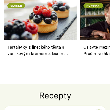
SLADKÉ
NOVINKY
Tartaletky z lineckého těsta s
Oslavte Mezin
vanilkovým krémem a lesním
Proč mrazák n
ovocem podle Bread Society
horku vsadit 
Recepty