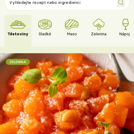
Těstoviny
Sladké
Maso
Zelenina
Nápoje
ZELENINA