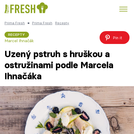
Prima Fresh
■
Prima Fresh
Recepty
Kuře
Polévky k večeři
Rychlé večeře
Trendy:
RECEPTY
Pin it
Marcel Ihnačák
Česká kuchyně
Čokoláda
Uzený pstruh s hruškou a
ostružinami podle Marcela
Ihnačáka
Témata
Recepty
Články
TV Program