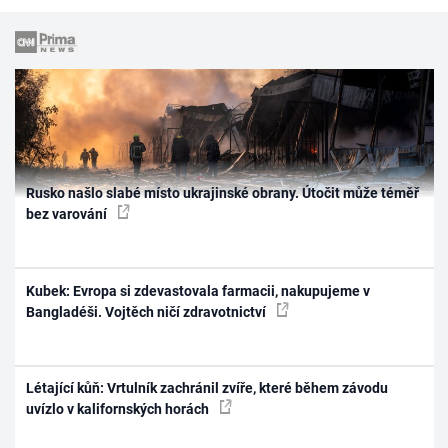
Rusko našlo slabé místo ukrajinské obrany. Útočit může téměř
bez varování
Kubek: Evropa si zdevastovala farmacii, nakupujeme v
Bangladéši. Vojtěch ničí zdravotnictví
Létající kůň: Vrtulník zachránil zvíře, které během závodu
uvízlo v kalifornských horách