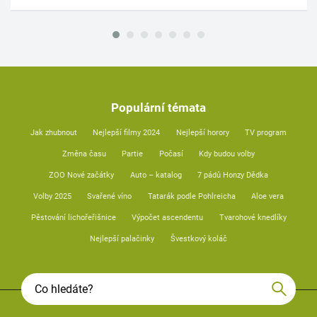
Populární témata
Jak zhubnout
Nejlepší filmy 2024
Nejlepší horory
TV program
Změna času
Partie
Počasí
Kdy budou volby
ZOO Nové začátky
Auto – katalog
7 pádů Honzy Dědka
Volby 2025
Svařené víno
Tatarák podle Pohlreicha
Aloe vera
Pěstování lichořeřišnice
Výpočet ascendentu
Tvarohové knedlíky
Nejlepší palačinky
Švestkový koláč