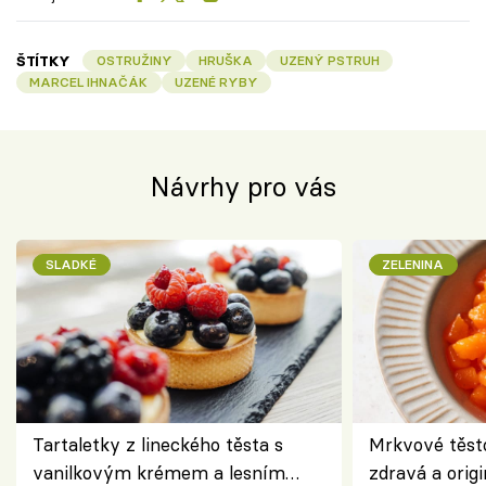
ŠTÍTKY
OSTRUŽINY
HRUŠKA
UZENÝ PSTRUH
MARCEL IHNAČÁK
UZENÉ RYBY
Návrhy pro vás
SLADKÉ
ZELENINA
Tartaletky z lineckého těsta s
Mrkvové těst
vanilkovým krémem a lesním
zdravá a origi