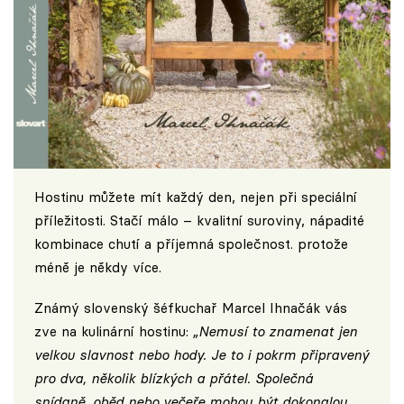
Hostinu můžete mít každý den, nejen při speciální
příležitosti. Stačí málo – kvalitní suroviny, nápadité
kombinace chutí a příjemná společnost. protože
méně je někdy více.
Známý slovenský šéfkuchař Marcel Ihnačák vás
zve na kulinární hostinu:
„Nemusí to znamenat jen
velkou slavnost nebo hody. Je to i pokrm připravený
pro dva, několik blízkých a přátel. Společná
snídaně, oběd nebo večeře mohou být dokonalou