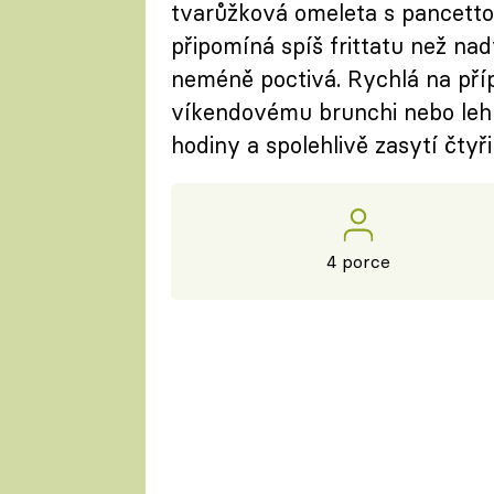
tvarůžková omeleta s pancettou
připomíná spíš frittatu než na
neméně poctivá. Rychlá na přípr
víkendovému brunchi nebo leh
hodiny a spolehlivě zasytí čtyři
4 porce