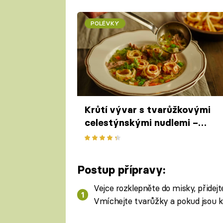
POLÉVKY
Krůtí vývar s tvarůžkovými
celestýnskými nudlemi –
poctivá polévka jako od
babičky
Postup přípravy:
Vejce rozklepněte do misky, přidej
Vmíchejte tvarůžky a pokud jsou ko