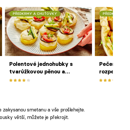
PŘEDKRMY A CHUŤOVKY
PŘEDKRMY A 
Polentové jednohubky s
Pečené cibu
tvarůžkovou pěnou a
rozpečeným
grilovanou zeleninou
slaninou a
te zakysanou smetanu a vše prošlehejte.
usky větší, můžete je překrojit.