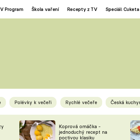
V Program
Škola vaření
Recepty z TV
Speciál: Cuketa
Polévky
Saláty
ČESKÁ KLASIKA
TĚSTOVIN
SILNÉ VÝVARY
SLADKÉ
KRÉMOVÉ
BEZMASÁ J
e
Polévky k večeři
Rychlé večeře
Česká kuchy
y
Tipy a triky
Novink
zy
Koprová omáčka -
jednoduchý recept na
poctivou klasiku
KAM ZA JÍDLEM
BLOG