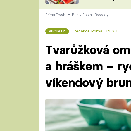
nepotřebujete troubu
ZDENĚK
ČESKO NA TALÍŘI
POHLREICH
Prima Fresh
■
Prima Fresh
Recepty
KAROLÍNA,
JAROSLAV SAPÍK
DOMÁCÍ
redakce Prima FRESH
RECEPTY
KUCHAŘKA
KAROLÍNA
KAMBERSKÁ
Tvarůžková om
a hráškem – ryc
víkendový bru