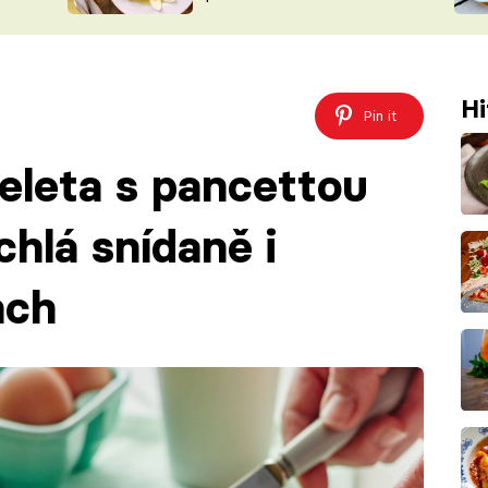
ŠÉFREDAK
VYCHYTÁVKY
SOUTĚŽ FR
NA NÁKUPECH
ČASOPIS
Hi
Pin it
eleta s pancettou
hlá snídaně i
nch