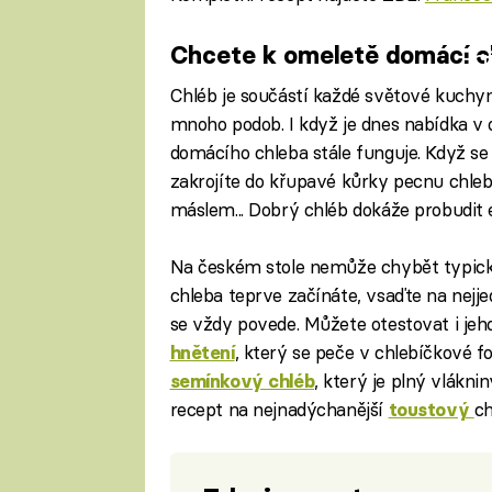
Chcete k omeletě domácí ch
Fa
Chléb je součástí každé světové kuch
mnoho podob. I když je dnes nabídka v
domácího chleba stále funguje. Když s
zakrojíte do křupavé kůrky pecnu chle
máslem... Dobrý chléb dokáže probudit
Na českém stole nemůže chybět typic
chleba teprve začínáte, vsaďte na nejj
se vždy povede. Můžete otestovat i jeh
, který se peče v chlebíčkové f
hnětení
, který je plný vlákni
semínkový chléb
recept na nejnadýchanější
ch
toustový