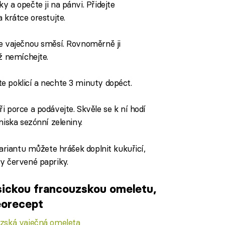
 a opečte ji na pánvi. Přidejte
 krátce orestujte.
te vaječnou směsí. Rovnoměrně ji
ž nemíchejte.
e poklicí a nechte 3 minuty dopéct.
i porce a podávejte. Skvěle se k ní hodí
miska sezónní zeleniny.
variantu můžete hrášek doplnit kukuřicí,
y červené papriky.
sickou francouzskou omeletu,
eorecept
zská vaječná omeleta