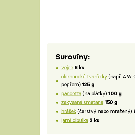
Suroviny:
vejce
6 ks
olomoucké tvarůžky
(např. A.W.
pepřem)
125 g
pancetta
(na plátky)
100 g
zakysaná smetana
150 g
hrášek
(čerstvý nebo mražený)
jarní cibulka
2 ks