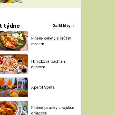
TORKY
ESH
t týdne
Další hity
Plněné cukety s krůtím
masem
Hrníčková buchta s
ovocem
Aperol Spritz
Plněné papriky s rajskou
omáčkou