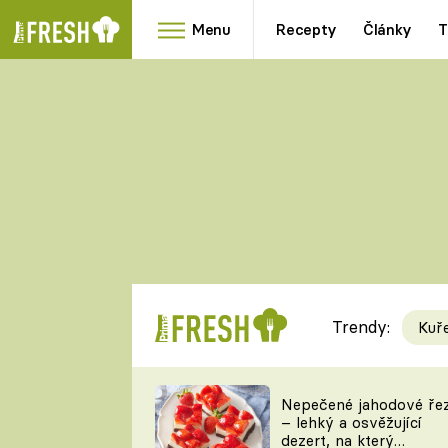
Menu
Recepty
Články
T
Oblíbené
Přílohy
recepty
HRANOLKY
HOUBY
KNEDLÍKY
DÝNĚ
KAŠE
RYCHLOVKY
Trendy:
Kuř
Populární
Videorecept
Nepečené jahodové ře
– lehký a osvěžující
kuchaři
dezert, na který
TEĎ VAŘÍ ŠÉF!