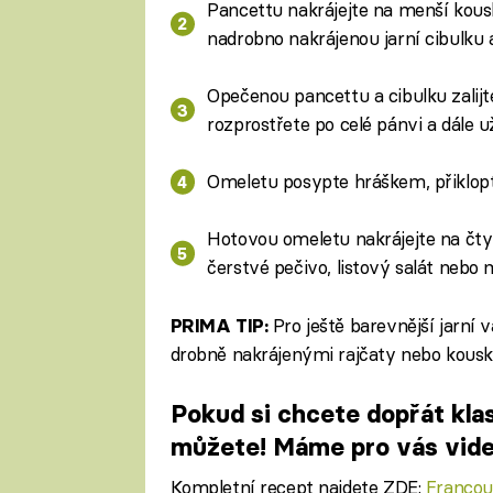
Pancettu nakrájejte na menší kousky
nadrobno nakrájenou jarní cibulku a
Opečenou pancettu a cibulku zalij
rozprostřete po celé pánvi a dále u
Omeletu posypte hráškem, přiklopt
Hotovou omeletu nakrájejte na čtyř
čerstvé pečivo, listový salát nebo 
Pro ještě barevnější jarní 
PRIMA TIP:
drobně nakrájenými rajčaty nebo kousk
Pokud si chcete dopřát kla
můžete! Máme pro vás vid
Kompletní recept najdete ZDE:
Francou