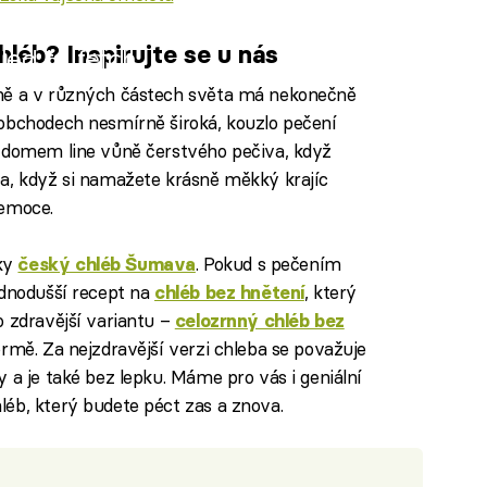
léb? Inspirujte se u nás
iled to fetch
yně a v různých částech světa má nekonečně
 obchodech nesmírně široká, kouzlo pečení
e domem line vůně čerstvého pečiva, když
ba, když si namažete krásně měkký krajíc
 emoce.
ky
. Pokud s pečením
český chléb Šumava
ednodušší recept na
, který
chléb bez hnětení
o zdravější variantu –
celozrnný chléb bez
ormě. Za nejzdravější verzi chleba se považuje
ny a je také bez lepku. Máme pro vás i geniální
léb, který budete péct zas a znova.