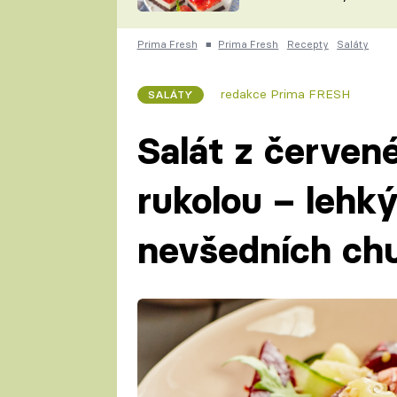
nepotřebujete troubu
ZDENĚK
ČESKO NA TALÍŘI
POHLREICH
Prima Fresh
■
Prima Fresh
Recepty
Saláty
KAROLÍNA,
JAROSLAV SAPÍK
DOMÁCÍ
redakce Prima FRESH
SALÁTY
KUCHAŘKA
KAROLÍNA
KAMBERSKÁ
Salát z červen
rukolou – lehk
nevšedních chu