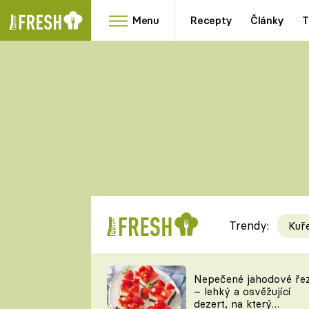
Menu
Recepty
Články
T
Oblíbené
Přílohy
recepty
HRANOLKY
HOUBY
KNEDLÍKY
DÝNĚ
KAŠE
RYCHLOVKY
Trendy:
Kuř
Populární
Videorecept
Nepečené jahodové ře
– lehký a osvěžující
kuchaři
dezert, na který
TEĎ VAŘÍ ŠÉF!