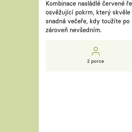
Kombinace nasládlé červené řep
osvěžující pokrm, který skvěle z
snadná večeře, kdy toužíte p
zároveň nevšedním.
2 porce