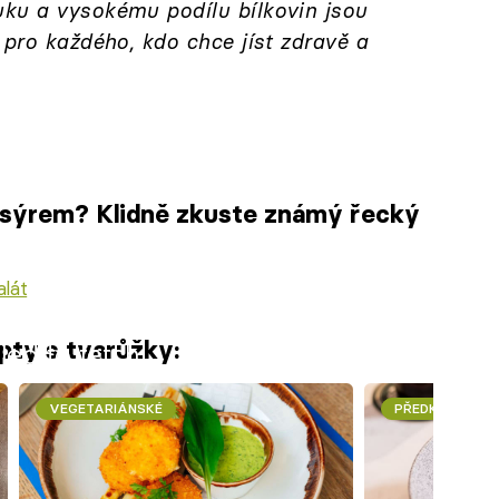
ku a vysokému podílu bílkovin jsou
 pro každého, kdo chce jíst zdravě a
se sýrem? Klidně zkuste známý řecký
alát
pty s tvarůžky:
iled to fetch
VEGETARIÁNSKÉ
PŘEDKRMY A 