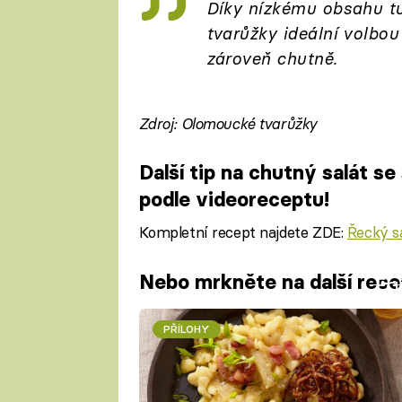
Díky nízkému obsahu tu
tvarůžky ideální volbou
zároveň chutně.
Zdroj: Olomoucké tvarůžky
Další tip na chutný salát 
podle videoreceptu!
Kompletní recept najdete ZDE:
Řecký s
Nebo mrkněte na další rece
Fa
PŘÍLOHY