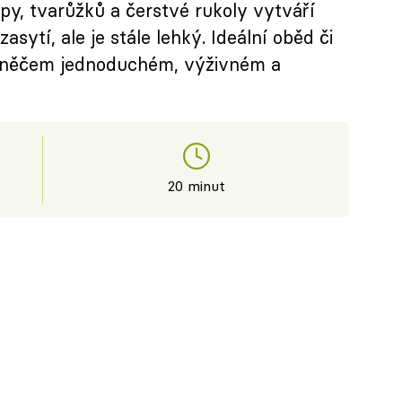
y, tvarůžků a čerstvé rukoly vytváří
asytí, ale je stále lehký. Ideální oběd či
o něčem jednoduchém, výživném a
20 minut