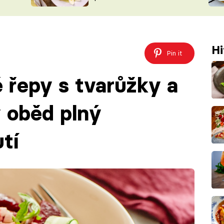
ŠÉFREDAK
VYCHYTÁVKY
SOUTĚŽ FR
NA NÁKUPECH
ČASOPIS
Hi
Pin it
é řepy s tvarůžky a
ý oběd plný
tí