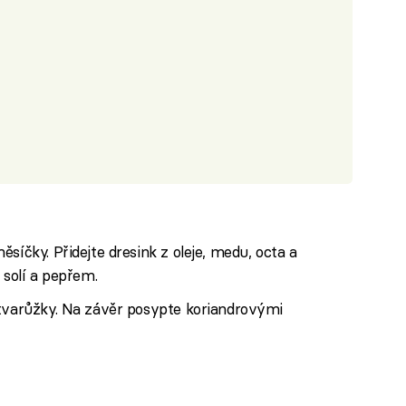
síčky. Přidejte dresink z oleje, medu, octa a
 solí a pepřem.
 tvarůžky. Na závěr posypte koriandrovými