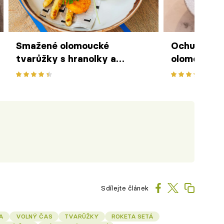
Smažené olomoucké
Ochutnejte
tvarůžky s hranolky a
olomoucké 
majonézou z medvědího
majonézou ai
česneku podle Jana Pípala z
limetky
Vinohradského Parlamentu
Sdílejte článek
A
VOLNÝ ČAS
TVARŮŽKY
ROKETA SETÁ