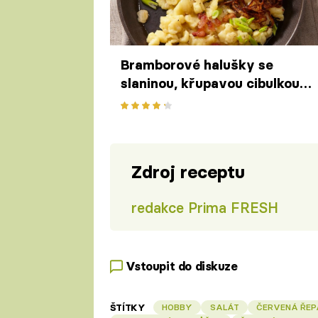
Bramborové halušky se
slaninou, křupavou cibulkou a
olomouckými tvarůžky
Zdroj receptu
redakce Prima FRESH
Vstoupit do diskuze
ŠTÍTKY
HOBBY
SALÁT
ČERVENÁ ŘEP