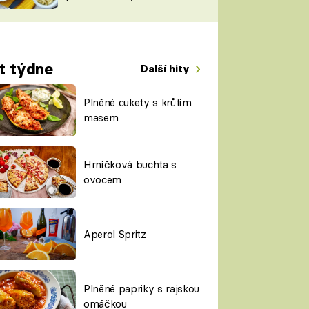
TORKY
ESH
t týdne
Další hity
Plněné cukety s krůtím
masem
Hrníčková buchta s
ovocem
Aperol Spritz
Plněné papriky s rajskou
omáčkou