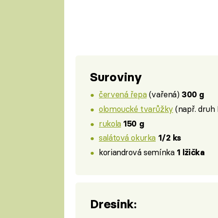
Suroviny
červená řepa
(vařená)
300 g
olomoucké tvarůžky
(např. druh
rukola
150 g
salátová okurka
1/2 ks
koriandrová semínka
1 lžička
Dresink: