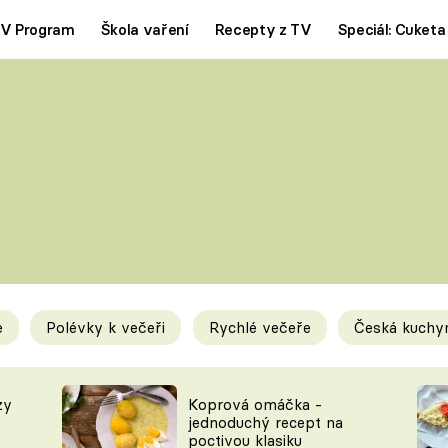
V Program
Škola vaření
Recepty z TV
Speciál: Cuketa
Polévky
Saláty
ČESKÁ KLASIKA
TĚSTOVIN
SILNÉ VÝVARY
SLADKÉ
KRÉMOVÉ
BEZMASÁ J
e
Polévky k večeři
Rychlé večeře
Česká kuchy
y
Tipy a triky
Novink
zy
Koprová omáčka -
jednoduchý recept na
poctivou klasiku
KAM ZA JÍDLEM
BLOG