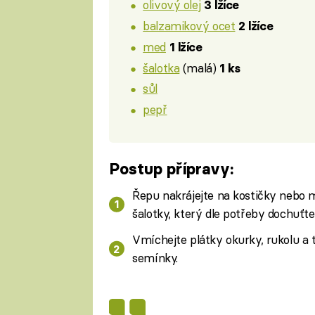
olivový olej
3 lžíce
balzamikový ocet
2 lžíce
med
1 lžíce
šalotka
(malá)
1 ks
sůl
pepř
Postup přípravy:
Řepu nakrájejte na kostičky nebo mě
šalotky, který dle potřeby dochuťte
Vmíchejte plátky okurky, rukolu a
semínky.