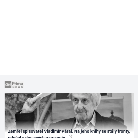
Zemřel spisovatel Vladimír Páral. Na jeho knihy se stály fronty,
odešel v den svých narozenin