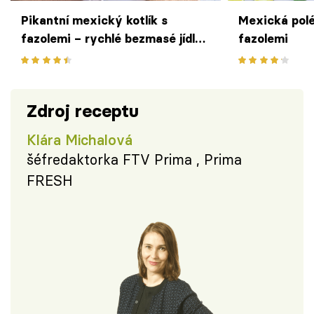
Pikantní mexický kotlík s
Mexická polé
fazolemi – rychlé bezmasé jídlo
fazolemi
plné bílkovin podávejte s rýží
Zdroj receptu
Klára Michalová
šéfredaktorka FTV Prima , Prima
FRESH