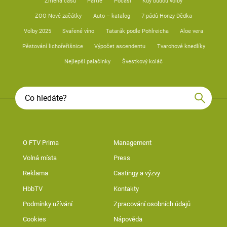
Změna času
Partie
Počasí
Kdy budou volby
ZOO Nové začátky
Auto – katalog
7 pádů Honzy Dědka
Volby 2025
Svařené víno
Tatarák podle Pohlreicha
Aloe vera
Pěstování lichořeřišnice
Výpočet ascendentu
Tvarohové knedlíky
Nejlepší palačinky
Švestkový koláč
O FTV Prima
Management
Volná místa
Press
Reklama
Castingy a výzvy
HbbTV
Kontakty
Podmínky užívání
Zpracování osobních údajů
Cookies
Nápověda