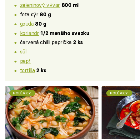
zeleninový vývar
800 ml
feta sýr
80 g
gouda
80 g
koriandr
1/2 menšího svazku
červená chilli paprička
2 ks
sůl
pepř
tortilla
2 ks
POLÉVKY
POLÉVKY