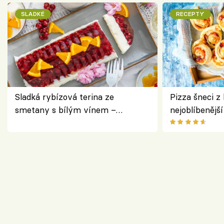
SLADKÉ
RECEPTY
Sladká rybízová terina ze
Pizza šneci z 
smetany s bílým vínem –
nejoblíbenějš
osvěžující dezert s ovocem