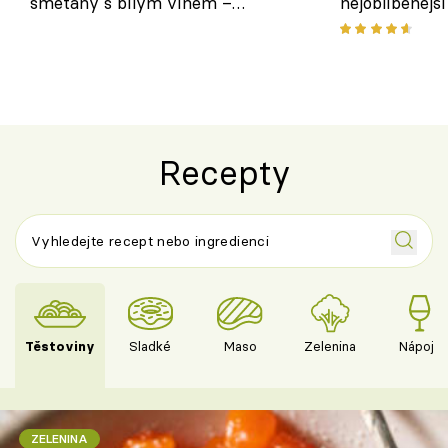
smetany s bílým vínem –
nejoblíbenějš
osvěžující dezert s ovocem
Recepty
Těstoviny
Sladké
Maso
Zelenina
Nápoje
ZELENINA