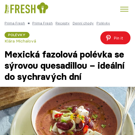
Prima Fresh
■
Prima Fresh
Recepty
Denní chody
Polévky
Kuře
Polévky k večeři
Rychlé večeře
Trendy:
POLÉVKY
Pin it
Klára Michalová
Česká kuchyně
Čokoláda
Mexická fazolová polévka se
sýrovou quesadillou – ideální
do sychravých dní
Témata
Recepty
Články
TV Program