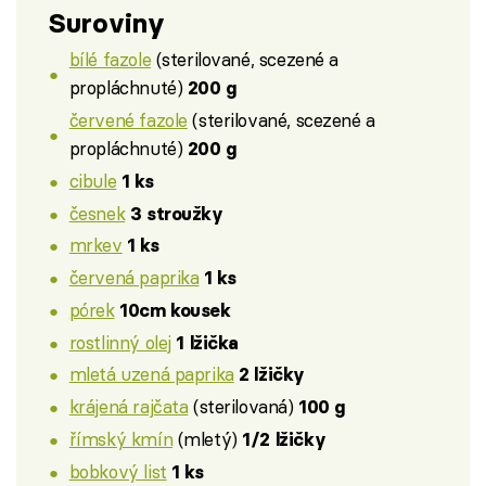
Suroviny
bílé fazole
(sterilované, scezené a
propláchnuté)
200 g
červené fazole
(sterilované, scezené a
propláchnuté)
200 g
cibule
1 ks
česnek
3 stroužky
mrkev
1 ks
červená paprika
1 ks
pórek
10cm kousek
rostlinný olej
1 lžička
mletá uzená paprika
2 lžičky
krájená rajčata
(sterilovaná)
100 g
římský kmín
(mletý)
1/2 lžičky
bobkový list
1 ks