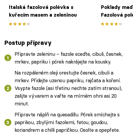
Italská fazolová polévka s
Poklady maď
kuřecím masem a zeleninou
Fazolová pol
uzeným kolen
klobásou
Postup přípravy
Připravte zeleninu – fazole sceďte, cibuli, česnek,
mrkev, papriku i pórek nakrájejte na kousky.
Na rozpáleném oleji orestujte česnek, cibuli a
mrkev. Přidejte uzenou papriku, rajčata a koření.
Vsypte fazole (asi třetinu nechte zatím stranou),
zalijte vývarem a vařte na mírném ohni asi 20
minut.
Připravte náplň na quesadillu. Pórek smíchejte s
paprikou, zbylými fazolemi, fetou, goudou,
koriandrem a chilli papričkou. Osolte a opepřete.