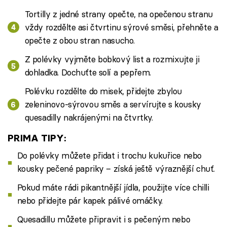
Tortilly z jedné strany opečte, na opečenou stranu
vždy rozdělte asi čtvrtinu sýrové směsi, přehněte a
opečte z obou stran nasucho.
Z polévky vyjměte bobkový list a rozmixujte ji
dohladka. Dochuťte solí a pepřem.
Polévku rozdělte do misek, přidejte zbylou
zeleninovo-sýrovou směs a servírujte s kousky
quesadilly nakrájenými na čtvrtky.
PRIMA TIPY:
Do polévky můžete přidat i trochu kukuřice nebo
kousky pečené papriky – získá ještě výraznější chuť.
Pokud máte rádi pikantnější jídla, použijte více chilli
nebo přidejte pár kapek pálivé omáčky.
Quesadillu můžete připravit i s pečeným nebo