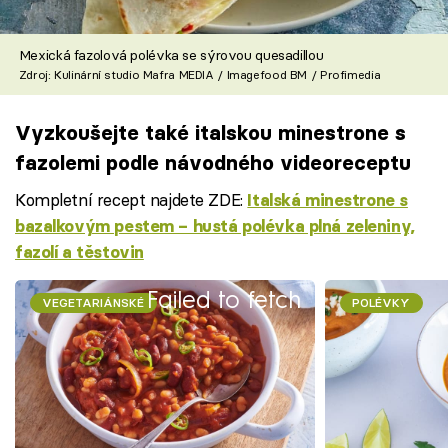
Mexická fazolová polévka se sýrovou quesadillou
Zdroj: Kulinární studio Mafra MEDIA / Imagefood BM / Profimedia
Vyzkoušejte také italskou minestrone s
fazolemi podle návodného videoreceptu
Kompletní recept najdete ZDE:
Italská minestrone s
bazalkovým pestem – hustá polévka plná zeleniny,
fazolí a těstovin
Failed to fetch
VEGETARIÁNSKÉ
POLÉVKY