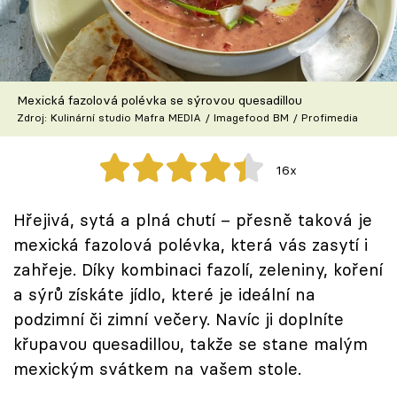
Škola vaření
Recepty z TV
Mexická fazolová polévka se sýrovou quesadillou
Speciál: Cuketa
Zdroj: Kulinární studio Mafra MEDIA / Imagefood BM / Profimedia
Těhotnej kuchař
16x
Sledujte prima+
Hřejivá, sytá a plná chutí – přesně taková je
mexická fazolová polévka, která vás zasytí i
Přihlášení
zahřeje. Díky kombinaci fazolí, zeleniny, koření
a sýrů získáte jídlo, které je ideální na
Sledujte nás
podzimní či zimní večery. Navíc ji doplníte
křupavou quesadillou, takže se stane malým
mexickým svátkem na vašem stole.