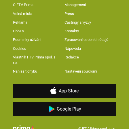
O FTV Prima
Management
Volná místa
Press
Reklama
Castingy a výzvy
HbbTV
Kontakty
Podmínky užívání
Zpracování osobních údajů
Cookies
Nápověda
Vlastník FTV Prima spol. s
Redakce
r.o.
Nahlásit chybu
Nastavení soukromí
App Store
Google Play
© FTV Prima spol. s r.o.