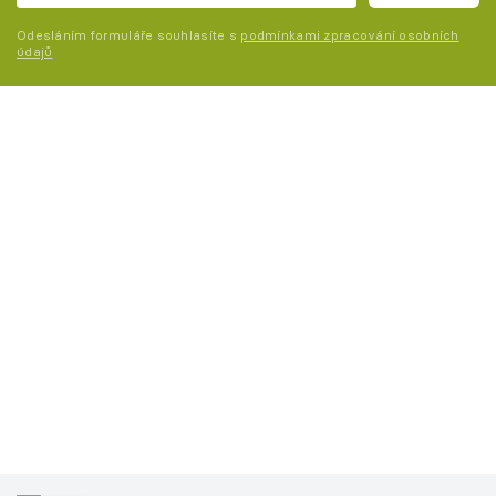
Odesláním formuláře souhlasíte s
podmínkami zpracování osobních
údajů