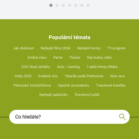
Populární témata
Jak zhubnout
Nejlepší filmy 2024
Nejlepší horory
TV program
Změna času
Partie
Počasí
Kdy budou volby
ZOO Nové začátky
Auto – katalog
7 pádů Honzy Dědka
Volby 2025
Svařené víno
Tatarák podle Pohlreicha
Aloe vera
Pěstování lichořeřišnice
Výpočet ascendentu
Tvarohové knedlíky
Nejlepší palačinky
Švestkový koláč