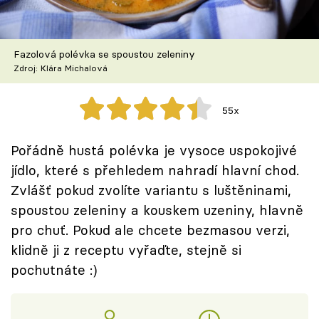
Škola vaření
Recepty z TV
Fazolová polévka se spoustou zeleniny
Zdroj: Klára Michalová
Speciál: Cuketa
55x
Těhotnej kuchař
Pořádně hustá polévka je vysoce uspokojivé
Sledujte prima+
jídlo, které s přehledem nahradí hlavní chod.
Zvlášť pokud zvolíte variantu s luštěninami,
Přihlášení
spoustou zeleniny a kouskem uzeniny, hlavně
pro chuť. Pokud ale chcete bezmasou verzi,
klidně ji z receptu vyřaďte, stejně si
Sledujte nás
pochutnáte :)