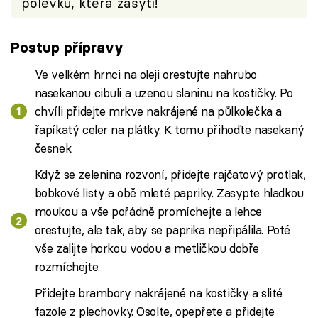
polévku, která zasytí!
Postup přípravy
Ve velkém hrnci na oleji orestujte nahrubo
nasekanou cibuli a uzenou slaninu na kostičky. Po
chvíli přidejte mrkve nakrájené na půlkolečka a
řapíkatý celer na plátky. K tomu přihoďte nasekaný
česnek.
Když se zelenina rozvoní, přidejte rajčatový protlak,
bobkové listy a obě mleté papriky. Zasypte hladkou
moukou a vše pořádně promíchejte a lehce
orestujte, ale tak, aby se paprika nepřipálila. Poté
vše zalijte horkou vodou a metličkou dobře
rozmíchejte.
Přidejte brambory nakrájené na kostičky a slité
fazole z plechovky. Osolte, opepřete a přidejte