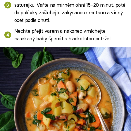
saturejku. Vařte na mírném ohni 15–20 minut, poté
do polévky zašlehejte zakysanou smetanu a vinný
ocet podle chuti.
Nechte přejít varem a nakonec vmíchejte
nasekaný baby špenát a hladkolistou petržel.