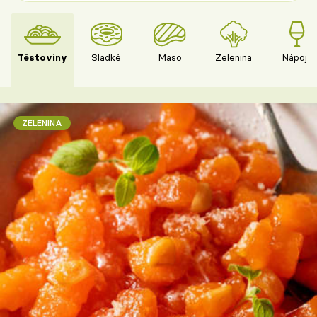
Těstoviny
Sladké
Maso
Zelenina
Nápoje
ZELENINA