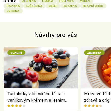
ŠTÍTKY
ZELENINA
MOUKA
POLÉVKA
MRKEV
PAPRIKA
LUŠTĚNINA
CELER
SLANINA
HLAVNÍ CHOD
UZENINA
Návrhy pro vás
SLADKÉ
ZELENINA
Tartaletky z lineckého těsta s
Mrkvové těst
vanilkovým krémem a lesním
zdravá a origi
ovocem podle Bread Society
klasiky