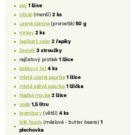
olej
1 lžíce
cibule
(menší)
2 ks
uzená slanina
(prorostlá)
50 g
mrkev
2 ks
řapíkatý celer
2 řapíky
česnek
3 stroužky
rajčatový protlak
1 lžíce
bobkový list
4 ks
mletá uzená paprika
1 lžíce
mletá pálivá paprika
1 lžička
hladká mouka
2 lžíce
voda
1,5 litru
brambory
(větší)
4 ks
bílé fazole
(máslové - butter beans)
1
plechovka