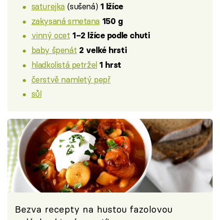
saturejka
(sušená)
1 lžíce
zakysaná smetana
150 g
vinný ocet
1–2 lžíce podle chuti
baby špenát
2 velké hrsti
hladkolistá petržel
1 hrst
čerstvě namletý pepř
sůl
Bezva recepty na hustou fazolovou