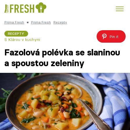
Prima Fresh
■
Prima Fresh
Recepty
Kuře
Polévky k večeři
Rychlé večeře
Trendy:
RECEPTY
Pin it
S Klárou v kuchyni
Česká kuchyně
Čokoláda
Fazolová polévka se slaninou
a spoustou zeleniny
Témata
Recepty
Články
TV Program