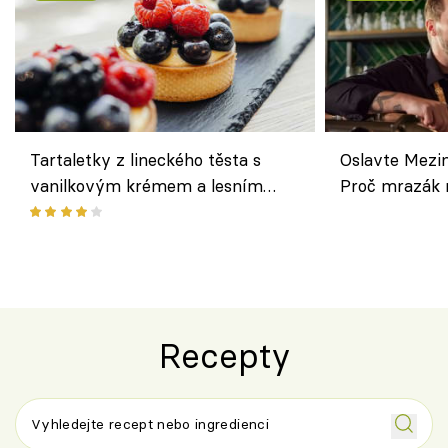
Tartaletky z lineckého těsta s
Oslavte Mezin
vanilkovým krémem a lesním
Proč mrazák n
ovocem podle Bread Society
horku vsadit 
Recepty