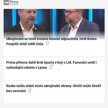
Ukrajincům se lehčí trestná činnost odpouštěla, tvrdí Koten.
Pospíšil chtěl vidět čísla
Prima přinese další krok Sparty v boji o LM. Fanoušci uvidí i
rozhodující odvetu v Lyonu
Rusko našlo slabé místo ukrajinské obrany. Útočit může téměř
bez varování