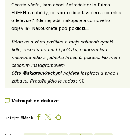
Chcete vědět, kam chodí šéfredaktorka Prima
FRESH na obědy, co vaří rodině k večeři a co mlsá
u televize? Kde nejradši nakupuje a co nového
objevila? Nakoukněte pod pokličku...
Ráda se s vámi podělím o moje oblíbená rychlá
jídla, recepty na husté polévky, pomazánky i
milovaná jídla z jednoho hrnce či pekáče. Na mém
osobním instagramovém
účtu
@sklarouvkuchyni
najdete inspiraci a snad i
zábavu. Protože jídlo je radost :)))
Vstoupit do diskuze
Sdílejte článek