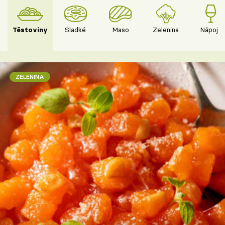
Těstoviny
Sladké
Maso
Zelenina
Nápoje
ZELENINA