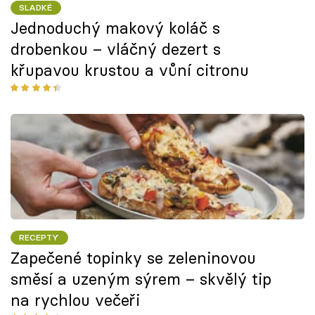
SLADKÉ
Jednoduchý makový koláč s
drobenkou – vláčný dezert s
křupavou krustou a vůní citronu
RECEPTY
Zapečené topinky se zeleninovou
směsí a uzeným sýrem – skvělý tip
na rychlou večeři