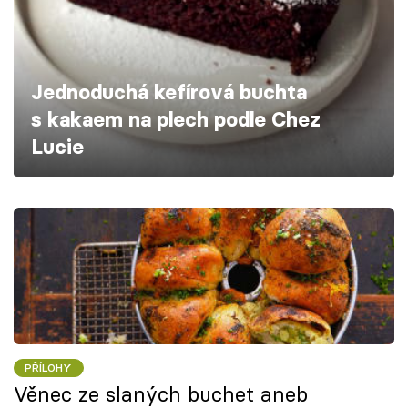
Škola vaření
Recepty z TV
Jednoduchá kefírová buchta
Speciál: Cuketa
s kakaem na plech podle Chez
Lucie
Těhotnej kuchař
Sledujte prima+
Přihlášení
Sledujte nás
PŘÍLOHY
Věnec ze slaných buchet aneb