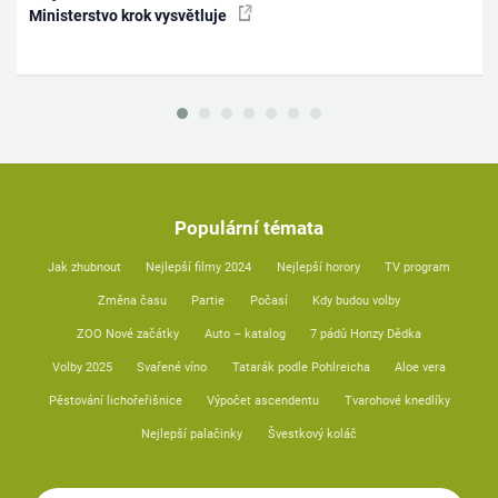
Ministerstvo krok vysvětluje
Populární témata
Jak zhubnout
Nejlepší filmy 2024
Nejlepší horory
TV program
Změna času
Partie
Počasí
Kdy budou volby
ZOO Nové začátky
Auto – katalog
7 pádů Honzy Dědka
Volby 2025
Svařené víno
Tatarák podle Pohlreicha
Aloe vera
Pěstování lichořeřišnice
Výpočet ascendentu
Tvarohové knedlíky
Nejlepší palačinky
Švestkový koláč