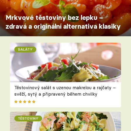
Mrkvové těstoviny bez lepku –
zdravá a originální alternativa klasiky
SALÁTY
Těstovinový salát s uzenou makrelou a rajčaty –
svěží, sytý a připravený během chvilky
TĚSTOVINY