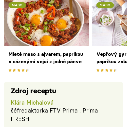
MASO
MASO
Mleté maso s ajvarem, paprikou
Vepřový gyr
a sázenými vejci z jedné pánve
paprikou zaba
rychlá večeř
masa a chutí
léto
Zdroj receptu
Klára Michalová
šéfredaktorka FTV Prima , Prima
FRESH