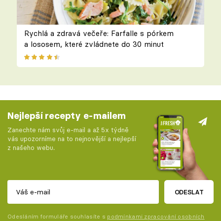
Rychlá a zdravá večeře: Farfalle s pórkem
a lososem, které zvládnete do 30 minut
Nejlepší recepty e-mailem
Zanechte nám svůj e-mail a až 5x týdně
vás upozorníme na to nejnovější a nejlepší
z našeho webu.
ODESLAT
Odesláním formuláře souhlasíte s
podmínkami zpracování osobních