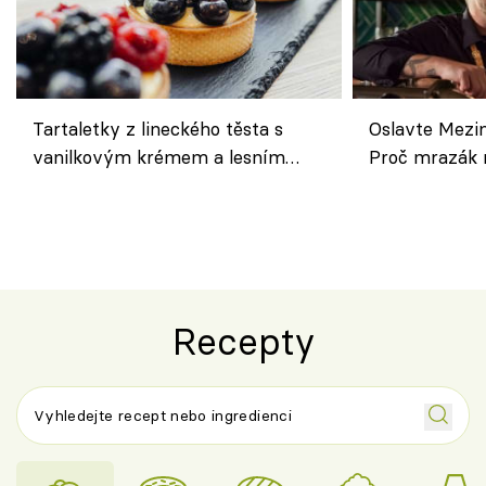
Tartaletky z lineckého těsta s
Oslavte Mezin
vanilkovým krémem a lesním
Proč mrazák n
ovocem podle Bread Society
horku vsadit 
Recepty