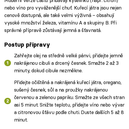
Moderní verze často přidávají kyselinku (např. citron)
nebo víno pro vyváženější chuť. Kuřecí játra jsou nejen
cenově dostupná, ale také velmi výživná – obsahují
vysoké množství železa, vitamínu A a skupiny B. Při
správné přípravě zůstávají jemná a šťavnatá.
Postup přípravy
Zahřejte olej na středně velké pánvi, přidejte jemně
nakrájenou cibuli a drcený česnek. Smažte 2 až 3
minuty, dokud cibule nezměkne.
Přidejte očištěná a nakrájená kuřecí játra, oregano,
sušený česnek, sůl a na proužky nakrájenou
červenou a zelenou papriku. Smažte ze všech stran
asi 5 minut. Snižte teplotu, přidejte víno nebo vývar
a citronovou šťávu podle chuti. Duste dalších 5 až 8
minut.