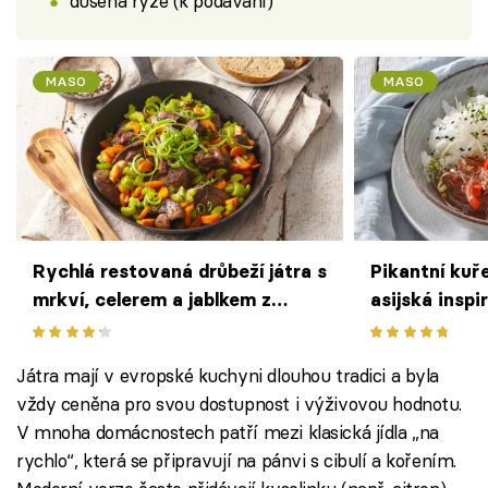
dušená rýže (k podávání)
MASO
MASO
Rychlá restovaná drůbeží játra s
Pikantní kuře
mrkví, celerem a jablkem z
asijská inspi
pánve
výrazných c
Játra mají v evropské kuchyni dlouhou tradici a byla
vždy ceněna pro svou dostupnost i výživovou hodnotu.
V mnoha domácnostech patří mezi klasická jídla „na
rychlo“, která se připravují na pánvi s cibulí a kořením.