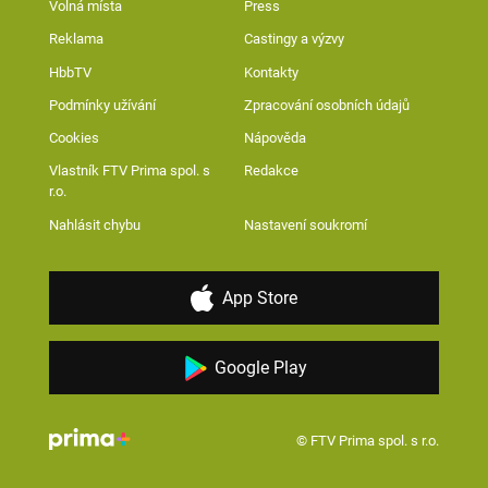
Volná místa
Press
Reklama
Castingy a výzvy
HbbTV
Kontakty
Podmínky užívání
Zpracování osobních údajů
Cookies
Nápověda
Vlastník FTV Prima spol. s
Redakce
r.o.
Nahlásit chybu
Nastavení soukromí
App Store
Google Play
© FTV Prima spol. s r.o.