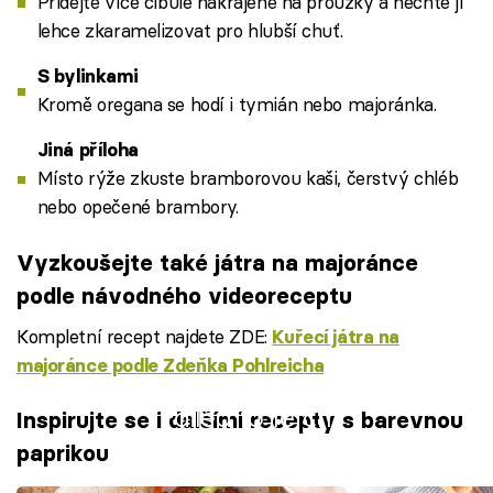
Přidejte více cibule nakrájené na proužky a nechte ji
lehce zkaramelizovat pro hlubší chuť.
S bylinkami
Kromě oregana se hodí i tymián nebo majoránka.
Jiná příloha
Místo rýže zkuste bramborovou kaši, čerstvý chléb
nebo opečené brambory.
Vyzkoušejte také játra na majoránce
podle návodného videoreceptu
Kompletní recept najdete ZDE:
Kuřecí játra na
majoránce podle Zdeňka Pohlreicha
Failed to fetch
Inspirujte se i dalšími recepty s barevnou
paprikou