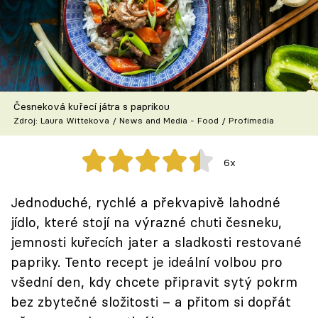
Škola vaření
Recepty z TV
Speciál: Cuketa
Česneková kuřecí játra s paprikou
Těhotnej kuchař
Zdroj: Laura Wittekova / News and Media - Food / Profimedia
Sledujte prima+
6x
Přihlášení
Jednoduché, rychlé a překvapivě lahodné
jídlo, které stojí na výrazné chuti česneku,
jemnosti kuřecích jater a sladkosti restované
Sledujte nás
papriky. Tento recept je ideální volbou pro
všední den, kdy chcete připravit sytý pokrm
bez zbytečné složitosti – a přitom si dopřát