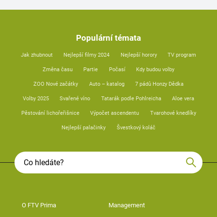
Populární témata
Jak zhubnout
Nejlepší filmy 2024
Nejlepší horory
TV program
Změna času
Partie
Počasí
Kdy budou volby
ZOO Nové začátky
Auto – katalog
7 pádů Honzy Dědka
Volby 2025
Svařené víno
Tatarák podle Pohlreicha
Aloe vera
Pěstování lichořeřišnice
Výpočet ascendentu
Tvarohové knedlíky
Nejlepší palačinky
Švestkový koláč
O FTV Prima
Management