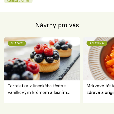
KUŘECÍ JÁTRA
Návrhy pro vás
SLADKÉ
ZELENINA
Tartaletky z lineckého těsta s
Mrkvové těst
vanilkovým krémem a lesním
zdravá a origi
ovocem podle Bread Society
klasiky