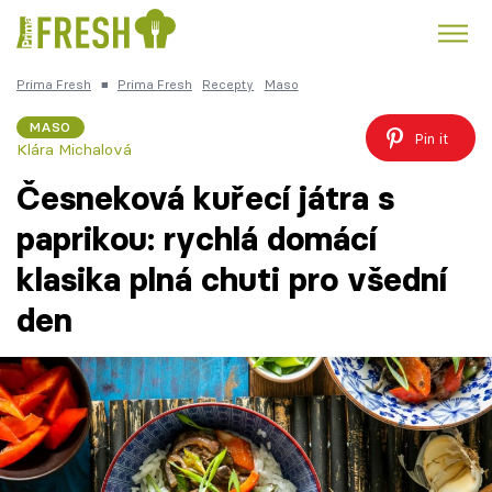
Prima Fresh
■
Prima Fresh
Recepty
Maso
Kuře
Polévky k večeři
Rychlé večeře
Trendy:
MASO
Pin it
Klára Michalová
Česká kuchyně
Čokoláda
Česneková kuřecí játra s
paprikou: rychlá domácí
klasika plná chuti pro všední
Témata
den
Recepty
Články
TV Program