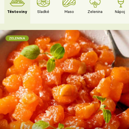
Těstoviny
Sladké
Maso
Zelenina
Nápoje
ZELENINA