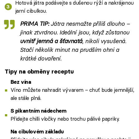
Hotová játra podávejte s dušenou rýží a nakrájenou
jarní cibulkou.
PRIMA TIP:
Játra nesmažte příliš dlouho –
jinak ztvrdnou. Ideální jsou, když zůstanou
uvnitř jemná a šťavnatá
, nikoli vysušená.
Stačí několik minut na prudším ohni a
krátké dovaření.
Tipy na obměny receptu
Bez vína
Víno můžete nahradit vývarem – chuť bude jemnější,
ale stále plná.
S pikantním nádechem
Přidejte chilli vločky nebo trochu pálivé papriky.
Na cibulovém základu