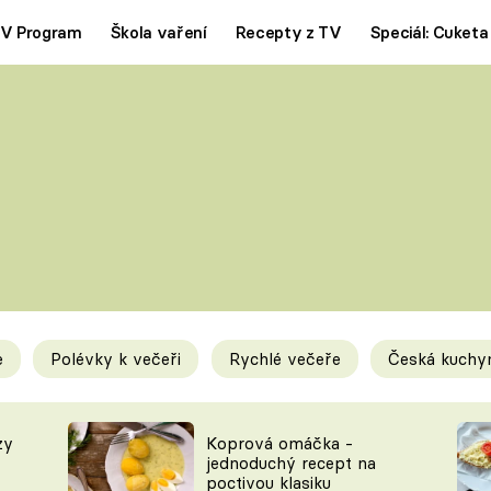
V Program
Škola vaření
Recepty z TV
Speciál: Cuketa
Polévky
Saláty
ČESKÁ KLASIKA
TĚSTOVIN
SILNÉ VÝVARY
SLADKÉ
KRÉMOVÉ
BEZMASÁ J
e
Polévky k večeři
Rychlé večeře
Česká kuchy
y
Tipy a triky
Novink
zy
Koprová omáčka -
jednoduchý recept na
poctivou klasiku
KAM ZA JÍDLEM
BLOG