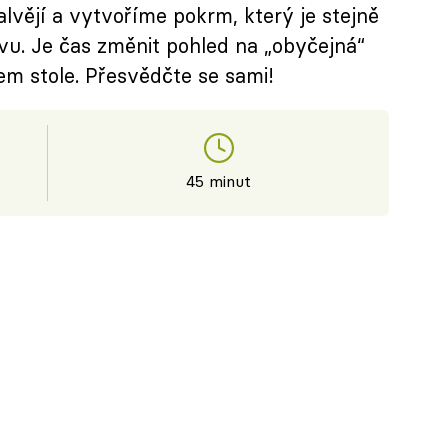
vějí a vytvoříme pokrm, který je stejně
avu. Je čas změnit pohled na „obyčejná“
em stole. Přesvědčte se sami!
45 minut