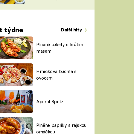
TORKY
ESH
t týdne
Další hity
Plněné cukety s krůtím
masem
Hrníčková buchta s
ovocem
Aperol Spritz
Plněné papriky s rajskou
omáčkou