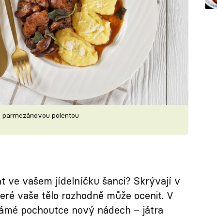
í a parmezánovou polentou
at ve vašem jídelníčku šanci? Skrývají v
teré vaše tělo rozhodně může ocenit. V
ámé pochoutce nový nádech – játra