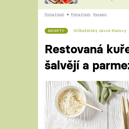
nepotřebujete troubu
ZDENĚK
ČESKO NA TALÍŘI
POHLREICH
Prima Fresh
■
Prima Fresh
Recepty
KAROLÍNA,
JAROSLAV SAPÍK
DOMÁCÍ
Drůbežářský závod Klatovy
RECEPTY
KUCHAŘKA
KAROLÍNA
KAMBERSKÁ
Restovaná kuřec
šalvějí a parm