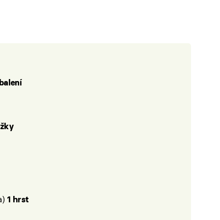
 balení
užky
a)
1 hrst