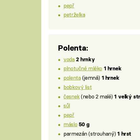
pepř
petrželka
Polenta:
voda
2 hrnky
plnotučné mléko
1 hrnek
polenta
(jemná)
1 hrnek
bobkový list
česnek
(nebo 2 malé)
1 velký st
sůl
pepř
máslo
50 g
parmezán (strouhaný)
1 hrst