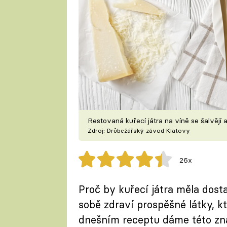
Restovaná kuřecí játra na víně se šalvěj
Zdroj: Drůbežářský závod Klatovy
26x
Proč by kuřecí játra měla dost
sobě zdraví prospěšné látky, k
dnešním receptu dáme této zn