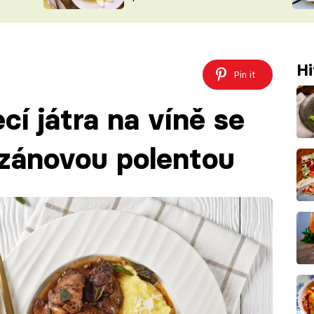
ŠÉFREDAK
VYCHYTÁVKY
SOUTĚŽ FR
NA NÁKUPECH
ČASOPIS
Hi
Pin it
í játra na víně se
ezánovou polentou