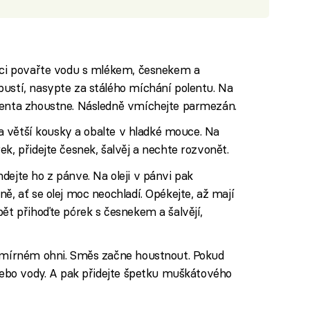
rnci povařte vodu s mlékem, česnekem a
pustí, nasypte za stálého míchání polentu. Na
lenta zhoustne. Následně vmíchejte parmezán.
 na větší kousky a obalte v hladké mouce. Na
k, přidejte česnek, šalvěj a nechte rozvonět.
dejte ho z pánve. Na oleji v pánvi pak
ě, ať se olej moc neochladí. Opékejte, až mají
pět přihoďte pórek s česnekem a šalvějí,
a mírném ohni. Směs začne houstnout. Pokud
 nebo vody. A pak přidejte špetku muškátového