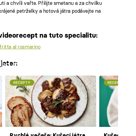
i a chvíli vařte. Přilijte smetanu a za chvilku
rájené petrželky a hotová játra podávejte na
ideorecept na tuto specialitu:
fritta al rosmarino
jater:
iled to fetch
RECEPTY
RECEPTY
Rychlá večeře: Kuřecí játra
Kuřecí játra