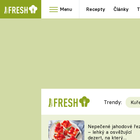
Menu
Recepty
Články
T
Oblíbené
Přílohy
recepty
HRANOLKY
HOUBY
KNEDLÍKY
DÝNĚ
KAŠE
RYCHLOVKY
Trendy:
Kuř
Populární
Videorecept
Nepečené jahodové ře
– lehký a osvěžující
kuchaři
dezert, na který
TEĎ VAŘÍ ŠÉF!