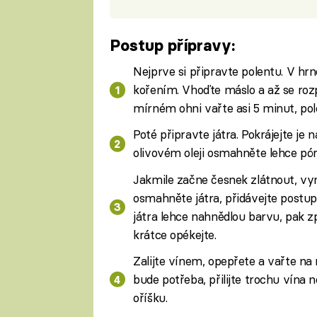
Postup přípravy:
Nejprve si připravte polentu. V h
kořením. Vhoďte máslo a až se roz
mírném ohni vařte asi 5 minut, po
Poté připravte játra. Pokrájejte je
olivovém oleji osmahněte lehce póre
Jakmile začne česnek zlátnout, vyn
osmahněte játra, přidávejte postupn
játra lehce nahnědlou barvu, pak z
krátce opékejte.
Zalijte vínem, opepřete a vařte n
bude potřeba, přilijte trochu vína
oříšku.