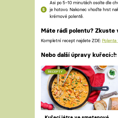
Asi po 5–10 minutách osolte dle chut
je hotovo. Nakonec vhoďte hrst nak
krémové polentě.
Máte rádi polentu? Zkuste v
Kompletní recept najdete ZDE:
Polenta 
Nebo další úpravy kuřecích 
Fa
RECEPTY
Kuřecí játra ve smetanové