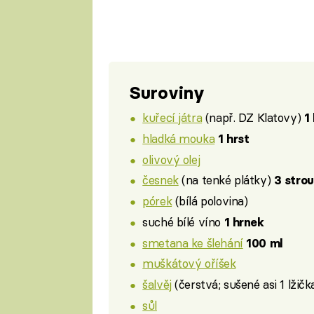
Suroviny
kuřecí játra
(např. DZ Klatovy)
1
hladká mouka
1 hrst
olivový olej
česnek
(na tenké plátky)
3 stro
pórek
(bílá polovina)
suché bílé víno
1 hrnek
smetana ke šlehání
100 ml
muškátový oříšek
šalvěj
(čerstvá; sušené asi 1 lžičk
sůl