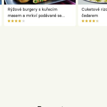
Rýžové burgery s kuřecím
Cuketové rizo
masem a mrkví podávané se
čedarem
salátem – lehká a chutná večeře