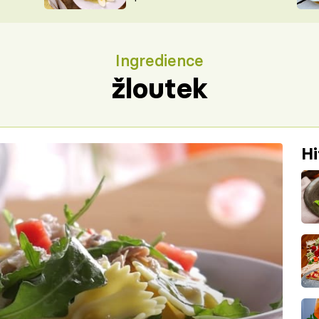
ŠÉFREDAK
VYCHYTÁVKY
SOUTĚŽ FR
NA NÁKUPECH
Ingredience
ČASOPIS
žloutek
Hi