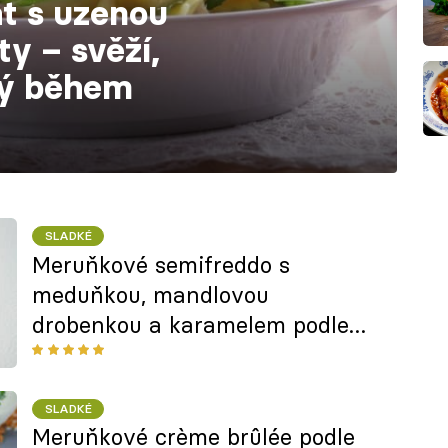
át s uzenou
ty – svěží,
ný během
SLADKÉ
Meruňkové semifreddo s
meduňkou, mandlovou
drobenkou a karamelem podle
Ondry Kuráka z restaurace Na
Gruntu
SLADKÉ
Meruňkové crème brûlée podle