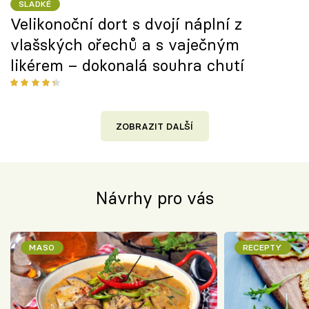
SLADKÉ
Velikonoční dort s dvojí náplní z
vlašských ořechů a s vaječným
likérem – dokonalá souhra chutí
ZOBRAZIT DALŠÍ
Návrhy pro vás
MASO
RECEPTY