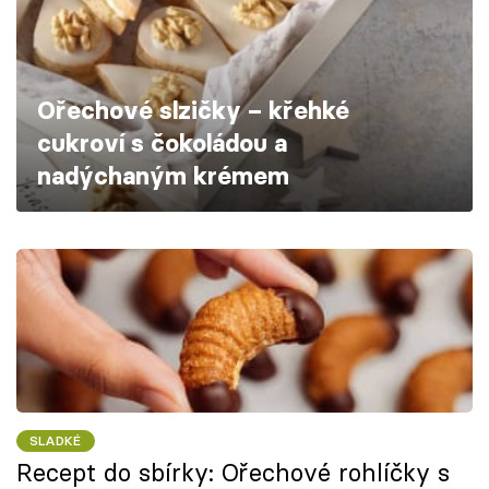
Škola vaření
Recepty z TV
Ořechové slzičky – křehké
Speciál: Cuketa
cukroví s čokoládou a
nadýchaným krémem
Těhotnej kuchař
Sledujte prima+
Přihlášení
Sledujte nás
SLADKÉ
Recept do sbírky: Ořechové rohlíčky s