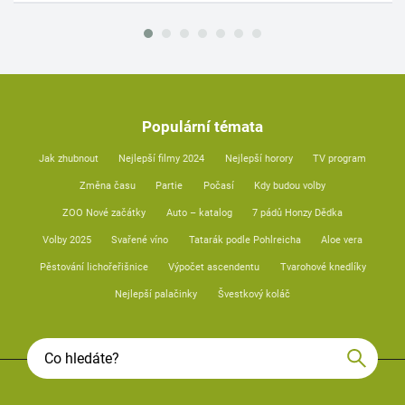
Populární témata
Jak zhubnout
Nejlepší filmy 2024
Nejlepší horory
TV program
Změna času
Partie
Počasí
Kdy budou volby
ZOO Nové začátky
Auto – katalog
7 pádů Honzy Dědka
Volby 2025
Svařené víno
Tatarák podle Pohlreicha
Aloe vera
Pěstování lichořeřišnice
Výpočet ascendentu
Tvarohové knedlíky
Nejlepší palačinky
Švestkový koláč