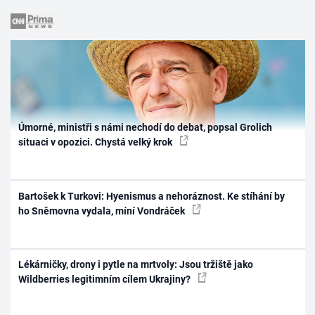
Úmorné, ministři s námi nechodí do debat, popsal Grolich
situaci v opozici. Chystá velký krok
Bartošek k Turkovi: Hyenismus a nehoráznost. Ke stíhání by
ho Sněmovna vydala, míní Vondráček
Lékárničky, drony i pytle na mrtvoly: Jsou tržiště jako
Wildberries legitimním cílem Ukrajiny?