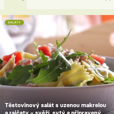
SALÁTY
Těstovinový salát s uzenou makrelou
a rajčaty – svěží, sytý a připravený