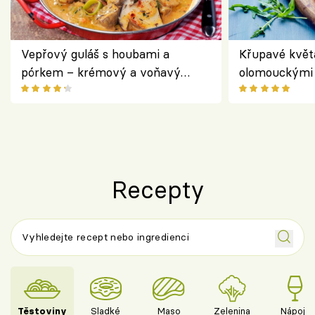
Vepřový guláš s houbami a
Křupavé květ
pórkem – krémový a voňavý
olomouckými 
pokrm z jednoho hrnce
bezlepkový o
českým sýre
Recepty
Těstoviny
Sladké
Maso
Zelenina
Nápoje