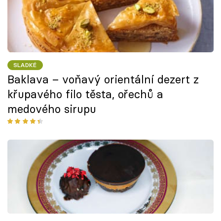
SLADKÉ
Baklava – voňavý orientální dezert z
křupavého filo těsta, ořechů a
medového sirupu