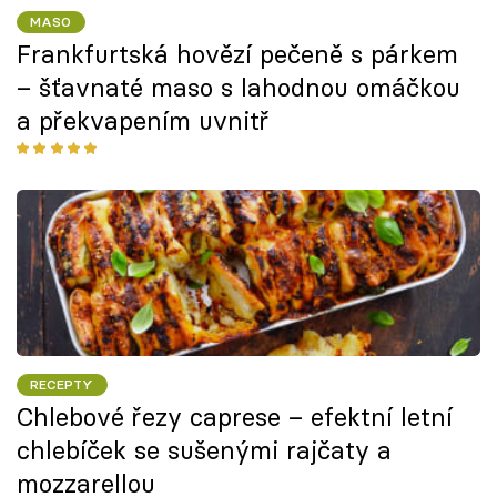
MASO
Frankfurtská hovězí pečeně s párkem
– šťavnaté maso s lahodnou omáčkou
a překvapením uvnitř
RECEPTY
Chlebové řezy caprese – efektní letní
chlebíček se sušenými rajčaty a
mozzarellou