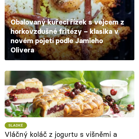
Škola vaření
Obalovaný kuřecí řízek s vejcem z
Recepty z TV
horkovzdušné fritézy – klasika v
Speciál: Cuketa
novém pojetí podle Jamieho
Olivera
Těhotnej kuchař
Sledujte prima+
Přihlášení
Sledujte nás
SLADKÉ
Vláčný koláč z jogurtu s višněmi a