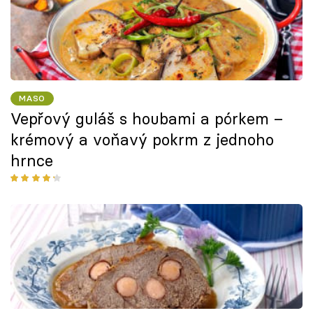
MASO
Vepřový guláš s houbami a pórkem –
krémový a voňavý pokrm z jednoho
hrnce