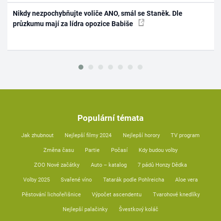
Nikdy nezpochybňujte voliče ANO, smál se Staněk. Dle
průzkumu mají za lídra opozice Babiše
Populární témata
Jak zhubnout
Nejlepší filmy 2024
Nejlepší horory
TV program
Změna času
Partie
Počasí
Kdy budou volby
ZOO Nové začátky
Auto – katalog
7 pádů Honzy Dědka
Volby 2025
Svařené víno
Tatarák podle Pohlreicha
Aloe vera
Pěstování lichořeřišnice
Výpočet ascendentu
Tvarohové knedlíky
Nejlepší palačinky
Švestkový koláč