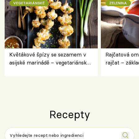
VEGETARIÁNSKÉ
ZELENINA
Květákové špízy se sezamem v
Rajčatová om
asijské marinádě – vegetariánská
rajčat – zákla
chuťovka z grilu
Recepty