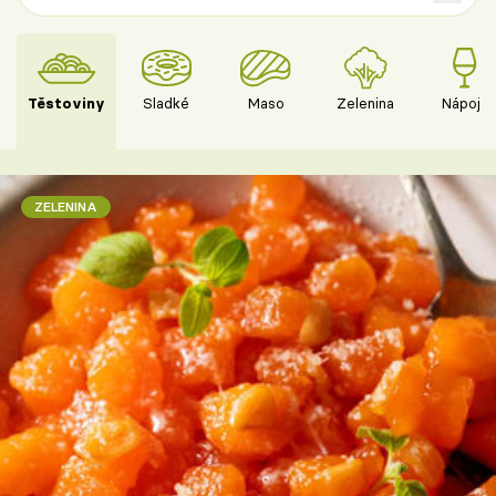
Těstoviny
Sladké
Maso
Zelenina
Nápoje
ZELENINA