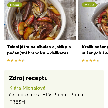
MASO
MASO
Telecí játra na cibulce s jablky a
Králík pečen
pečenými hranolky – delikatesa
sušených šv
plná podzimních surovin
specialita pl
Zdroj receptu
Klára Michalová
šéfredaktorka FTV Prima , Prima
FRESH