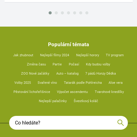
Populární témata
Jak zhubnout
Nejlepší filmy 2024
Nejlepší horory
TV program
Změna času
Partie
Počasí
Kdy budou volby
ZOO Nové začátky
Auto – katalog
7 pádů Honzy Dědka
Volby 2025
Svařené víno
Tatarák podle Pohlreicha
Aloe vera
Pěstování lichořeřišnice
Výpočet ascendentu
Tvarohové knedlíky
Nejlepší palačinky
Švestkový koláč