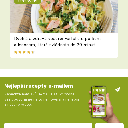
TĚSTOVINY
Rychlá a zdravá večeře: Farfalle s pórkem
a lososem, které zvládnete do 30 minut
Nejlepší recepty e-mailem
Zanechte nám svůj e-mail a až 5x týdně
vás upozorníme na to nejnovější a nejlepší
z našeho webu.