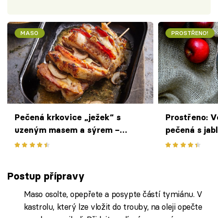
MASO
PROSTŘENO!
Pečená krkovice „ježek“ s
Prostřeno: V
uzeným masem a sýrem –
pečená s jab
šťavnatá pečínka, která se
cibulí
rozplývá na jazyku
Postup přípravy
Maso osolte, opepřete a posypte částí tymiánu. V
kastrolu, který lze vložit do trouby, na oleji opečte