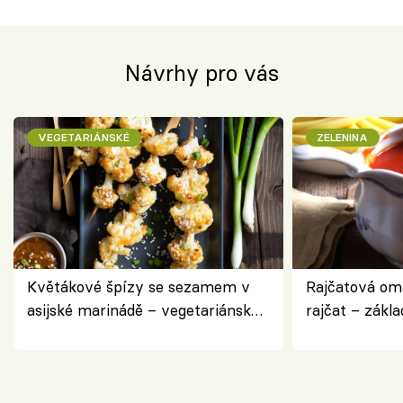
Návrhy pro vás
VEGETARIÁNSKÉ
ZELENINA
Květákové špízy se sezamem v
Rajčatová om
asijské marinádě – vegetariánská
rajčat – zákla
chuťovka z grilu