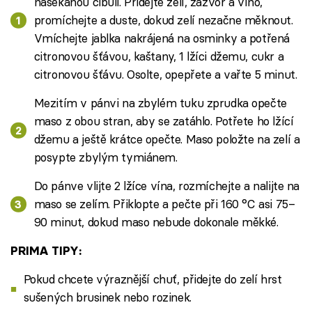
nasekanou cibuli. Přidejte zelí, zázvor a víno,
promíchejte a duste, dokud zelí nezačne měknout.
Vmíchejte jablka nakrájená na osminky a potřená
citronovou šťávou, kaštany, 1 lžíci džemu, cukr a
citronovou šťávu. Osolte, opepřete a vařte 5 minut.
Mezitím v pánvi na zbylém tuku zprudka opečte
maso z obou stran, aby se zatáhlo. Potřete ho lžící
džemu a ještě krátce opečte. Maso položte na zelí a
posypte zbylým tymiánem.
Do pánve vlijte 2 lžíce vína, rozmíchejte a nalijte na
maso se zelím. Přiklopte a pečte při 160 °C asi 75–
90 minut, dokud maso nebude dokonale měkké.
PRIMA TIPY:
Pokud chcete výraznější chuť, přidejte do zelí hrst
sušených brusinek nebo rozinek.