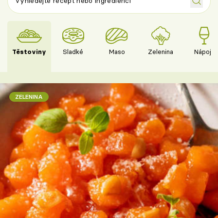
Těstoviny
Sladké
Maso
Zelenina
Nápoje
ZELENINA