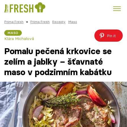
Prima Fresh
■
Prima Fresh
Recepty
Maso
Kuře
Polévky k večeři
Rychlé večeře
Trendy:
MASO
Pin it
Klára Michalová
Česká kuchyně
Čokoláda
Pomalu pečená krkovice se
zelím a jablky – šťavnaté
maso v podzimním kabátku
Témata
Recepty
Články
TV Program