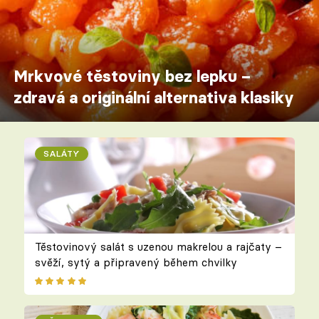
Mrkvové těstoviny bez lepku –
zdravá a originální alternativa klasiky
SALÁTY
Těstovinový salát s uzenou makrelou a rajčaty –
svěží, sytý a připravený během chvilky