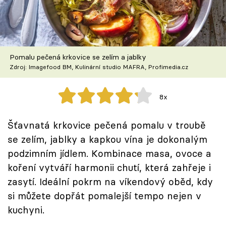
Škola vaření
Recepty z TV
Pomalu pečená krkovice se zelím a jablky
Speciál: Cuketa
Zdroj: Imagefood BM, Kulinární studio MAFRA, Profimedia.cz
Těhotnej kuchař
8x
Sledujte prima+
Šťavnatá krkovice pečená pomalu v troubě
se zelím, jablky a kapkou vína je dokonalým
Přihlášení
podzimním jídlem. Kombinace masa, ovoce a
koření vytváří harmonii chutí, která zahřeje i
Sledujte nás
zasytí. Ideální pokrm na víkendový oběd, kdy
si můžete dopřát pomalejší tempo nejen v
kuchyni.