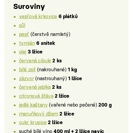
Suroviny
vepřová krkovice
6 plátků
sůl
pepř
(čerstvě namletý)
tymián
6 snítek
olej
3 lžíce
červená cibule
2 ks
bílé zelí
(nakrouhané)
1 kg
zázvor
(nastrouhaný)
1 lžíce
červená jablka
2 ks
citronová šťáva
2 lžíce
jedlé kaštany
(vařené nebo pečené)
200 g
meruňkový džem
2 lžíce
cukr krupice
2 lžíce
suché bílé víno
400 ml + 2 lžíce navíc