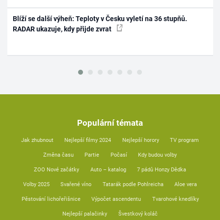
Blíží se další výheň: Teploty v Česku vyletí na 36 stupňů.
RADAR ukazuje, kdy přijde zvrat
Populární témata
Jak zhubnout
Nejlepší filmy 2024
Nejlepší horory
TV program
Změna času
Partie
Počasí
Kdy budou volby
ZOO Nové začátky
Auto – katalog
7 pádů Honzy Dědka
Volby 2025
Svařené víno
Tatarák podle Pohlreicha
Aloe vera
Pěstování lichořeřišnice
Výpočet ascendentu
Tvarohové knedlíky
Nejlepší palačinky
Švestkový koláč