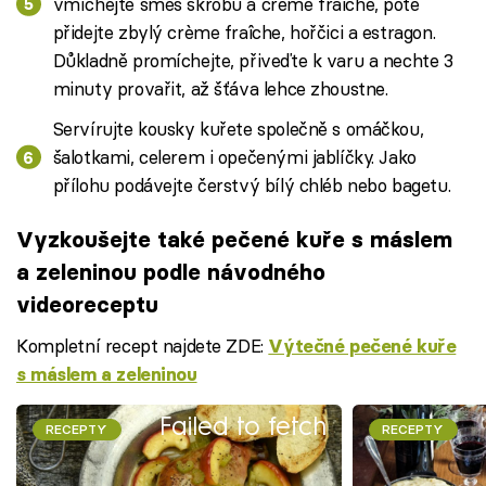
vmíchejte směs škrobu a crème fraîche, poté
přidejte zbylý crème fraîche, hořčici a estragon.
Důkladně promíchejte, přiveďte k varu a nechte 3
minuty provařit, až šťáva lehce zhoustne.
Servírujte kousky kuřete společně s omáčkou,
šalotkami, celerem i opečenými jablíčky. Jako
přílohu podávejte čerstvý bílý chléb nebo bagetu.
Vyzkoušejte také pečené kuře s máslem
a zeleninou podle návodného
videoreceptu
Kompletní recept najdete ZDE:
Výtečné pečené kuře
s máslem a zeleninou
Failed to fetch
RECEPTY
RECEPTY