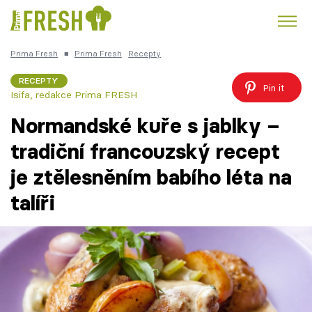
Prima Fresh
■
Prima Fresh
Recepty
Kuře
Polévky k večeři
Rychlé večeře
Trendy:
RECEPTY
Pin it
Isifa
,
redakce Prima FRESH
Česká kuchyně
Čokoláda
Normandské kuře s jablky –
tradiční francouzský recept
je ztělesněním babího léta na
Témata
talíři
Recepty
Články
TV Program