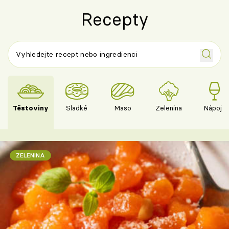
Recepty
Těstoviny
Sladké
Maso
Zelenina
Nápoje
ZELENINA