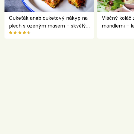
Cukeťák aneb cuketový nákyp na
Vláčný koláč 
plech s uzeným masem – skvělý
mandlemi – l
způsob, jak zpracovat přerostlé
i na oslavu
cukety