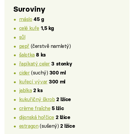
Suroviny
máslo
45 g
celé kuře
1,5 kg
sůl
pepř
(čerstvě namletý)
šalotka
8 ks
řapíkatý celer
3 stonky
cider
(suchý)
300 ml
kuřecí vývar
300 ml
jablka
2 ks
kukuřičný škrob
2 lžíce
crème fraîche
5 lžic
dijonská hořčice
2 lžíce
estragon
(sušený)
2 lžíce