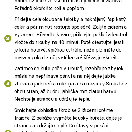
minut až bude ze všech stran opečené dozlatova.
Pořádně okořeňte solí a pepřem.
Přidejte celé oloupané šalotky a nakrájený řapíkatý
celer a pár minut restujte společně. Zalijte cidrem a
vývarem. Přiveďte k varu, přikryjte poklicí a kastrol
vložte do trouby na 40 minut. Poté otestujte, jestli
je kuře hotové, špičkou ostrého nože píchněte do
masa a pokud z něj vytéká čirá šťáva, je akorát.
Zatímco se kuře peče v troubě, rozehřejte zbytek
másla na nepřilnavé pánvi a na něj dejte jablka
zbavená jádřinců a nakrájená na měsíčky. Smažte z
obou stran, až budou jablíčka mít zlatou barvu.
Nechte je stranou a udržujte teplé.
Smíchejte dohladka škrob se 2 lžícemi crème
fraîche. Z pekáče vyjměte kousky kuřete, dejte je
stranou a udržujte teplé. Do šťávy v pekáči