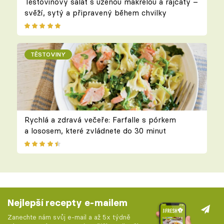
Těstovinový salát s uzenou makrelou a rajčaty –
svěží, sytý a připravený během chvilky
TĚSTOVINY
Rychlá a zdravá večeře: Farfalle s pórkem
a lososem, které zvládnete do 30 minut
Nejlepší recepty e-mailem
Zanechte nám svůj e-mail a až 5x týdně