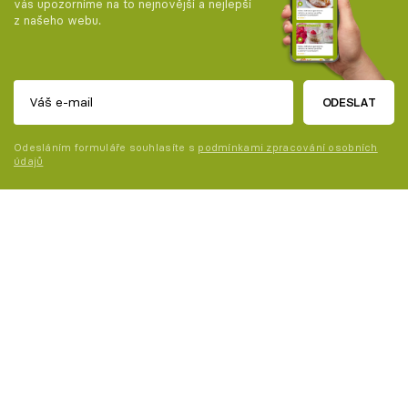
vás upozorníme na to nejnovější a nejlepší
z našeho webu.
ODESLAT
Odesláním formuláře souhlasíte s
podmínkami zpracování osobních
údajů