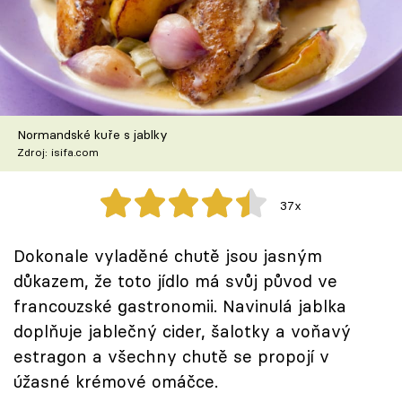
Škola vaření
Recepty z TV
Speciál: Cuketa
Normandské kuře s jablky
Těhotnej kuchař
Zdroj: isifa.com
Sledujte prima+
37x
Přihlášení
Dokonale vyladěné chutě jsou jasným
důkazem, že toto jídlo má svůj původ ve
francouzské gastronomii. Navinulá jablka
Sledujte nás
doplňuje jablečný cider, šalotky a voňavý
estragon a všechny chutě se propojí v
úžasné krémové omáčce.