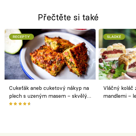
Přečtěte si také
RECEPTY
SLADKÉ
Cukeťák aneb cuketový nákyp na
Vláčný koláč 
plech s uzeným masem – skvělý
mandlemi – l
způsob, jak zpracovat přerostlé
i na oslavu
cukety