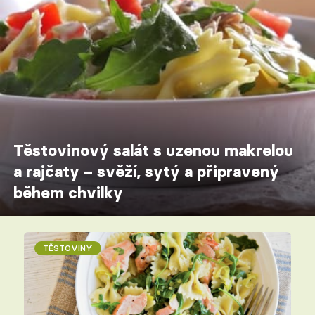
Těstovinový salát s uzenou makrelou
a rajčaty – svěží, sytý a připravený
během chvilky
TĚSTOVINY