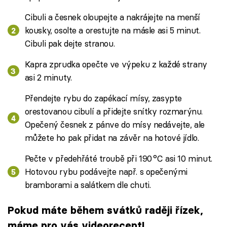
Cibuli a česnek oloupejte a nakrájejte na menší
kousky, osolte a orestujte na másle asi 5 minut.
Cibuli pak dejte stranou.
Kapra zprudka opečte ve výpeku z každé strany
asi 2 minuty.
Přendejte rybu do zapékací mísy, zasypte
orestovanou cibulí a přidejte snítky rozmarýnu.
Opečený česnek z pánve do mísy nedávejte, ale
můžete ho pak přidat na závěr na hotové jídlo.
Pečte v předehřáté troubě při 190 °C asi 10 minut.
Hotovou rybu podávejte např. s opečenými
bramborami a salátkem dle chuti.
Pokud máte během svátků raději řízek,
máme pro vás videorecept!