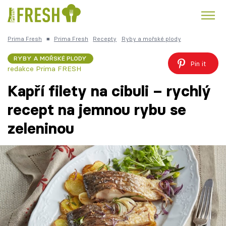
Prima Fresh
■
Prima Fresh
Recepty
Ryby a mořské plody
Kuře
Polévky k večeři
Rychlé večeře
Trendy:
RYBY A MOŘSKÉ PLODY
Pin it
redakce Prima FRESH
Česká kuchyně
Čokoláda
Kapří filety na cibuli – rychlý
recept na jemnou rybu se
zeleninou
Témata
Recepty
Články
TV Program