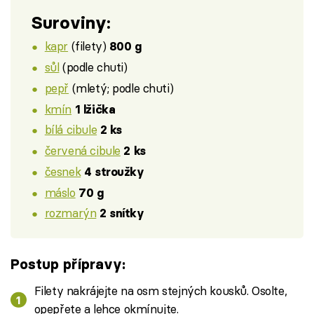
Suroviny:
kapr
(filety)
800 g
sůl
(podle chuti)
pepř
(mletý; podle chuti)
kmín
1 lžička
bílá cibule
2 ks
červená cibule
2 ks
česnek
4 stroužky
máslo
70 g
rozmarýn
2 snítky
Postup přípravy:
Filety nakrájejte na osm stejných kousků. Osolte,
opepřete a lehce okmínujte.