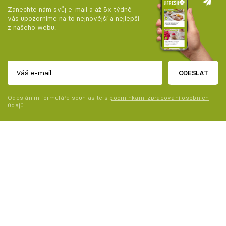
Zanechte nám svůj e-mail a až 5x týdně
vás upozorníme na to nejnovější a nejlepší
z našeho webu.
ODESLAT
Odesláním formuláře souhlasíte s
podmínkami zpracování osobních
údajů