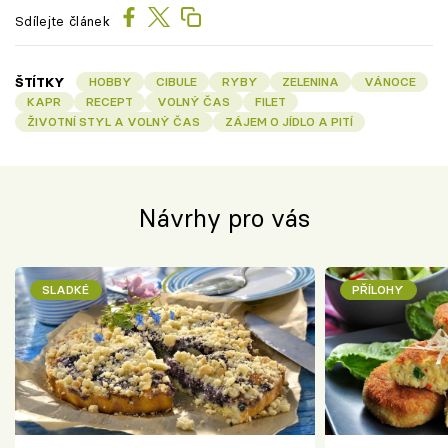
Sdílejte článek
ŠTÍTKY
HOBBY
CIBULE
RYBY
ZELENINA
VÁNOCE
KAPR
RECEPT
VOLNÝ ČAS
FILET
ŽIVOTNÍ STYL A VOLNÝ ČAS
ZÁJEM O JÍDLO A PITÍ
Návrhy pro vás
SLADKÉ
PŘÍLOHY