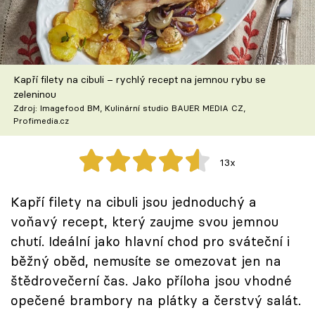
Škola vaření
Recepty z TV
Kapří filety na cibuli – rychlý recept na jemnou rybu se
Speciál: Cuketa
zeleninou
Zdroj: Imagefood BM, Kulinární studio BAUER MEDIA CZ,
Těhotnej kuchař
Profimedia.cz
Sledujte prima+
13x
Přihlášení
Kapří filety na cibuli jsou jednoduchý a
voňavý recept, který zaujme svou jemnou
chutí. Ideální jako hlavní chod pro sváteční i
Sledujte nás
běžný oběd, nemusíte se omezovat jen na
štědrovečerní čas. Jako příloha jsou vhodné
opečené brambory na plátky a čerstvý salát.