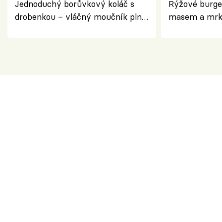
Jednoduchý borůvkový koláč s
Rýžové burge
drobenkou – vláčný moučník plný
masem a mrk
ovoce
salátem – leh