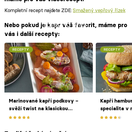
Kompletní recept najdete ZDE:
Smažený vepřový řízek
Failed to fetch
Nebo pokud je kapr váš favorit, máme pro
vás i další recepty:
RECEPTY
RECEPTY
Marinované kapří podkovy –
Kapří hambur
svěží twist na klasickou
specialita v
sváteční rybu