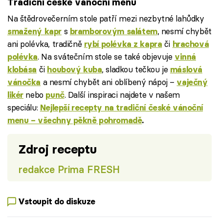
Tradiční české vánoční menu
Na štědrovečerním stole patří mezi nezbytné lahůdky
s
, nesmí chybět
smažený kapr
bramborovým salátem
ani polévka, tradičně
či
rybí polévka z kapra
hrachová
. Na svátečním stole se také objevuje
polévka
vinná
či
, sladkou tečkou je
klobása
houbový kuba
máslová
a nesmí chybět ani oblíbený nápoj –
vánočka
vaječný
nebo
. Další inspiraci najdete v našem
likér
punč
speciálu:
Nejlepší recepty na tradiční české vánoční
menu – všechny pěkně pohromadě
.
Zdroj receptu
redakce Prima FRESH
Vstoupit do diskuze