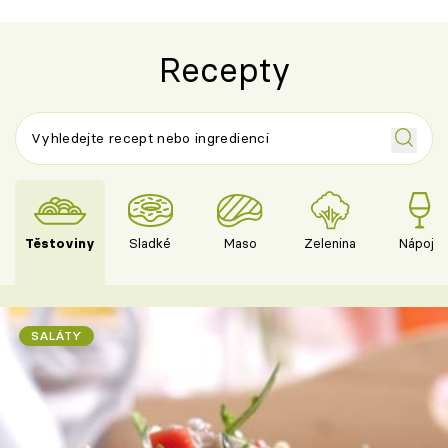
Recepty
Těstoviny
Sladké
Maso
Zelenina
Nápoje
SALÁTY