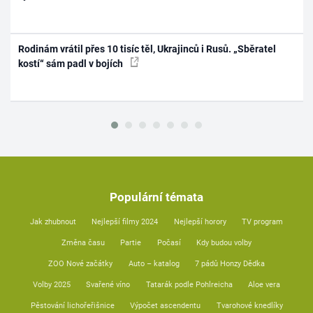
Rodinám vrátil přes 10 tisíc těl, Ukrajinců i Rusů. „Sběratel
kostí“ sám padl v bojích
Populární témata
Jak zhubnout
Nejlepší filmy 2024
Nejlepší horory
TV program
Změna času
Partie
Počasí
Kdy budou volby
ZOO Nové začátky
Auto – katalog
7 pádů Honzy Dědka
Volby 2025
Svařené víno
Tatarák podle Pohlreicha
Aloe vera
Pěstování lichořeřišnice
Výpočet ascendentu
Tvarohové knedlíky