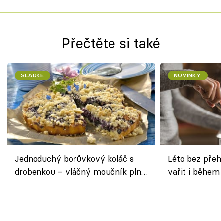
Přečtěte si také
SLADKÉ
NOVINKY
Jednoduchý borůvkový koláč s
Léto bez přeh
drobenkou – vláčný moučník plný
vařit i během
ovoce