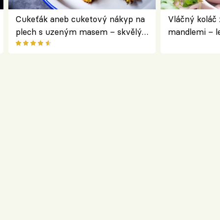
Cukeťák aneb cuketový nákyp na
Vláčný koláč 
plech s uzeným masem – skvělý
mandlemi – l
způsob, jak zpracovat přerostlé
i na oslavu
cukety