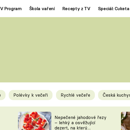
V Program
Škola vaření
Recepty z TV
Speciál: Cuketa
Polévky
Saláty
ČESKÁ KLASIKA
TĚSTOVIN
SILNÉ VÝVARY
SLADKÉ
KRÉMOVÉ
BEZMASÁ J
e
Polévky k večeři
Rychlé večeře
Česká kuchy
y
Tipy a triky
Novink
Nepečené jahodové řezy
– lehký a osvěžující
dezert, na který
KAM ZA JÍDLEM
BLOG