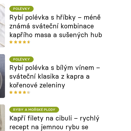
POLÉVKY
Rybí polévka s hříbky – méně
známá sváteční kombinace
kapřího masa a sušených hub
POLÉVKY
Rybí polévka s bílým vínem –
sváteční klasika z kapra a
kořenové zeleniny
RYBY A MOŘSKÉ PLODY
Kapří filety na cibuli – rychlý
recept na jemnou rybu se