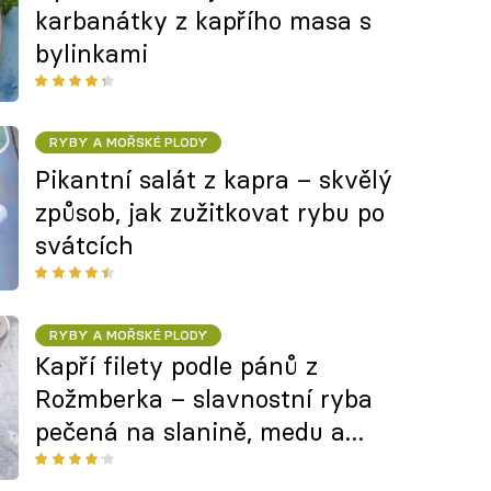
karbanátky z kapřího masa s
bylinkami
RYBY A MOŘSKÉ PLODY
Pikantní salát z kapra – skvělý
způsob, jak zužitkovat rybu po
svátcích
RYBY A MOŘSKÉ PLODY
Kapří filety podle pánů z
Rožmberka – slavnostní ryba
pečená na slanině, medu a
bylinkách