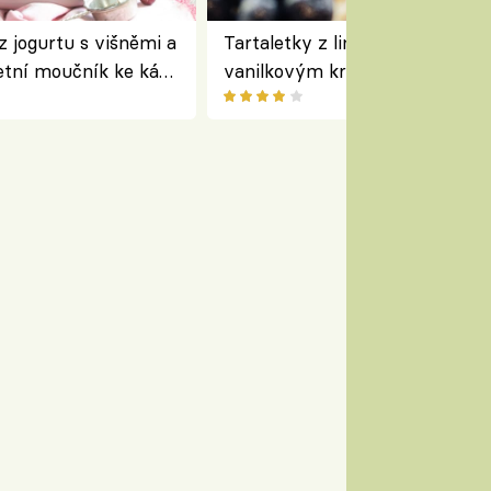
z jogurtu s višněmi a
Tartaletky z lineckého těsta s
etní moučník ke kávě
vanilkovým krémem a lesním
ovocem podle Bread Society