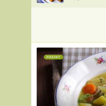
skvělý způsob, jak
ZDENĚK
zpracovat přerostlé
ČESKO NA TALÍŘI
cukety
POHLREICH
KAROLÍNA,
JAROSLAV SAPÍK
DOMÁCÍ
KUCHAŘKA
KAROLÍNA
KAMBERSKÁ
POLÉVKY