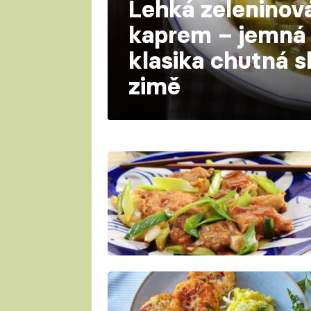
Lehká zeleninov
kaprem – jemná 
klasika chutná sk
zimě