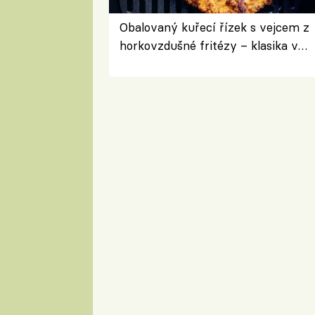
Obalovaný kuřecí řízek s vejcem z
horkovzdušné fritézy – klasika v
novém pojetí podle Jamieho
Olivera