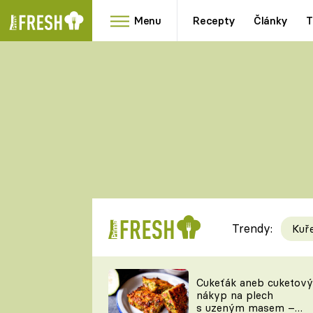
Menu
Recepty
Články
T
Oblíbené
Přílohy
recepty
HRANOLKY
HOUBY
KNEDLÍKY
DÝNĚ
KAŠE
RYCHLOVKY
Trendy:
Kuř
Populární
Videorecept
Cukeťák aneb cuketový
nákyp na plech
kuchaři
s uzeným masem –
TEĎ VAŘÍ ŠÉF!