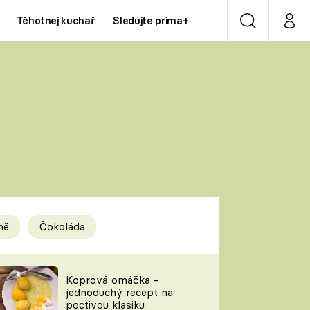
Těhotnej kuchař
Sledujte prima+
Vyhledávání
Můj p
Prima+
Y
CNN Prima NEWS
Prima ZOOM
ÍDLA
Prima LIVING
Prima Ženy
ně
Čokoláda
Prima LAJK
y
Koprová omáčka -
jednoduchý recept na
Sledujte nás
poctivou klasiku