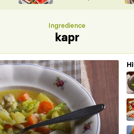
nepotřebujete troubu
ŠÉFREDAK
VYCHYTÁVKY
SOUTĚŽ FR
NA NÁKUPECH
Ingredience
ČASOPIS
kapr
Hi