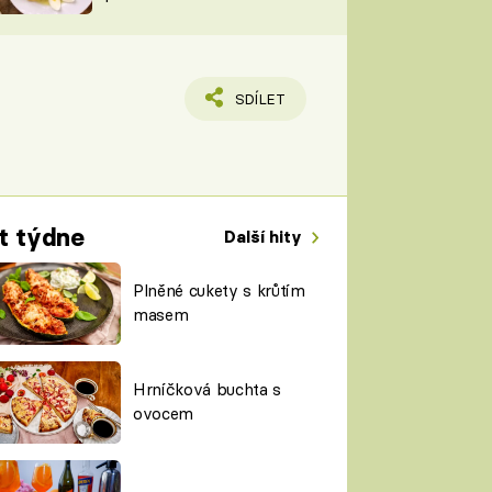
TORKY
ESH
SDÍLET
t týdne
Další hity
Plněné cukety s krůtím
masem
Hrníčková buchta s
ovocem