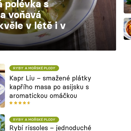
á polévka s
a voňavá
věle v létě i v
RYBY A MOŘSKÉ PLODY
Kapr Liu – smažené plátky
kapřího masa po asijsku s
aromatickou omáčkou
RYBY A MOŘSKÉ PLODY
Rybí rissoles – jednoduché