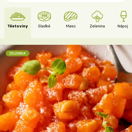
Těstoviny
Sladké
Maso
Zelenina
Nápoje
ZELENINA