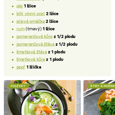
olej
1 lžíce
bílý vinný ocet
2 lžíce
sójová omáčka
2 lžíce
rum
(tmavý)
1 lžíce
pomerančová kůra
z 1/2 plodu
pomerančová šťáva
z 1/2 plodu
limetková šťáva
z 1 plodu
limetková kůra
z 1 plodu
pepř
1 lžička
POLÉVKY
RYBY A MOŘSK