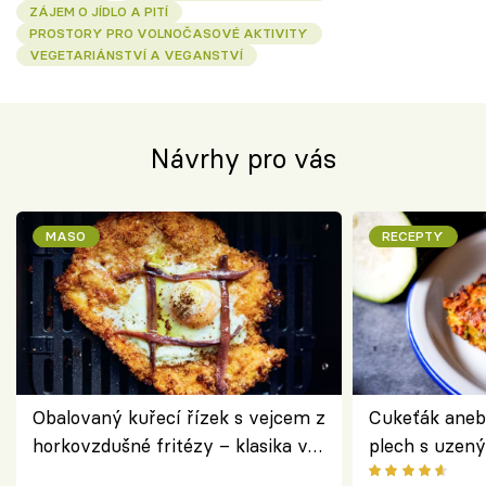
ZÁJEM O JÍDLO A PITÍ
PROSTORY PRO VOLNOČASOVÉ AKTIVITY
VEGETARIÁNSTVÍ A VEGANSTVÍ
Návrhy pro vás
MASO
RECEPTY
Obalovaný kuřecí řízek s vejcem z
Cukeťák aneb
horkovzdušné fritézy – klasika v
plech s uzen
novém pojetí podle Jamieho
způsob, jak z