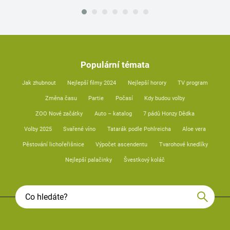
Populární témata
Jak zhubnout
Nejlepší filmy 2024
Nejlepší horory
TV program
Změna času
Partie
Počasí
Kdy budou volby
ZOO Nové začátky
Auto – katalog
7 pádů Honzy Dědka
Volby 2025
Svařené víno
Tatarák podle Pohlreicha
Aloe vera
Pěstování lichořeřišnice
Výpočet ascendentu
Tvarohové knedlíky
Nejlepší palačinky
Švestkový koláč