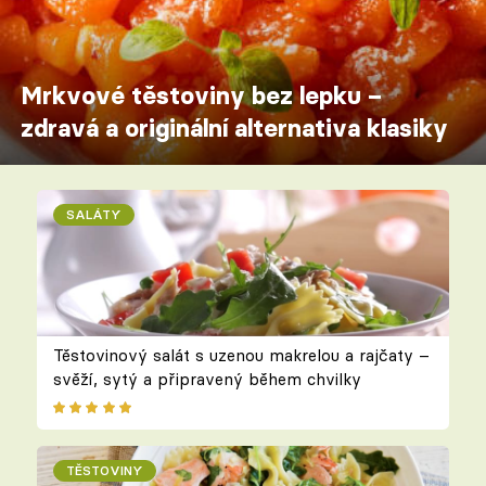
Mrkvové těstoviny bez lepku –
zdravá a originální alternativa klasiky
SALÁTY
Těstovinový salát s uzenou makrelou a rajčaty –
svěží, sytý a připravený během chvilky
TĚSTOVINY