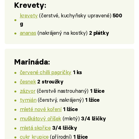
Krevety:
krevety
(čerstvé, kuchyňsky upravené)
500
g
ananas
(nakrájený na kostky)
2 plátky
Marináda:
červené chilli papričky
1 ks
česnek
2 stroužky
zázvor
(čerstvě nastrouhaný)
1 lžíce
tymián
(čerstvý, nakrájený)
1 lžíce
mleté nové koření
1 lžíce
muškátový oříšek
(mletý)
3/4 lžičky
mletá skořice
3/4 lžičky
cukr krupice
(přírodní)
1 lžíce