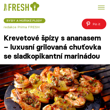
RYBY A MOŘSKÉ PLODY
Kuře
Polévky k večeři
Rychlé večeře
Pin it
Trendy:
redakce Prima FRESH
Česká kuchyně
Čokoláda
Krevetové špízy s ananasem
– luxusní grilovaná chuťovka
se sladkopikantní marinádou
Témata
Recepty
Články
TV Program