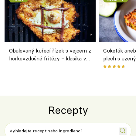
Obalovaný kuřecí řízek s vejcem z
Cukeťák aneb
horkovzdušné fritézy – klasika v
plech s uzen
novém pojetí podle Jamieho
způsob, jak z
Olivera
cukety
Recepty