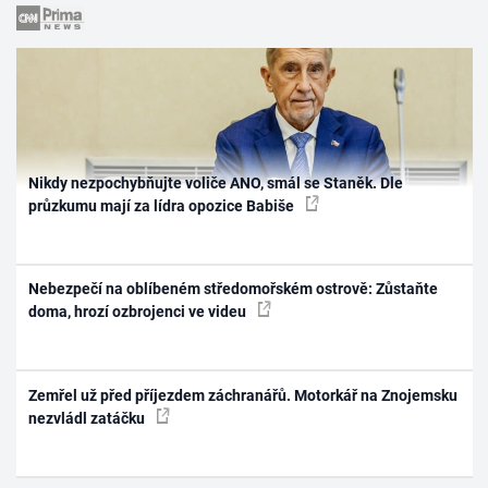
Nikdy nezpochybňujte voliče ANO, smál se Staněk. Dle
průzkumu mají za lídra opozice Babiše
Nebezpečí na oblíbeném středomořském ostrově: Zůstaňte
doma, hrozí ozbrojenci ve videu
Zemřel už před příjezdem záchranářů. Motorkář na Znojemsku
nezvládl zatáčku