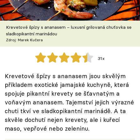
Škola vaření
Recepty z TV
Krevetové špízy s ananasem – luxusní grilovaná chuťovka se
sladkopikantní marinádou
Speciál: Cuketa
Zdroj: Marek Kučera
Těhotnej kuchař
31x
Sledujte prima+
Krevetové špízy s ananasem jsou skvělým
příkladem exotické jamajské kuchyně, která
Přihlášení
spojuje pikantní krevety se šťavnatým a
voňavým ananasem. Tajemství jejich výrazné
Sledujte nás
chuti tkví ve sladkopikantní marinádě. A ta
skvěle dochutí nejen krevety, ale i kuřecí
maso, vepřové nebo zeleninu.