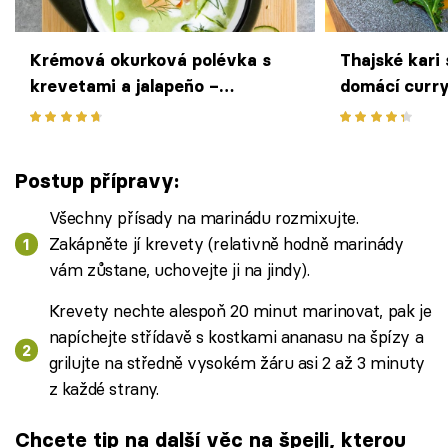
Krémová okurková polévka s
Thajské kari
krevetami a jalapeño –
domácí curry
osvěžující studená polévka do
Filipa Sajler
30 minut
a chutí
Postup přípravy:
Všechny přísady na marinádu rozmixujte.
Zakápněte jí krevety (relativně hodně marinády
vám zůstane, uchovejte ji na jindy).
Krevety nechte alespoň 20 minut marinovat, pak je
napíchejte střídavě s kostkami ananasu na špízy a
grilujte na středně vysokém žáru asi 2 až 3 minuty
z každé strany.
Chcete tip na další věc na špejli, kterou