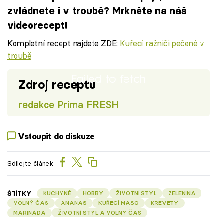
zvládnete i v troubě? Mrkněte na náš
videorecept!
Kompletní recept najdete ZDE:
Kuřecí ražniči pečené v
troubě
Failed to fetch
Zdroj receptu
redakce Prima FRESH
Vstoupit do diskuze
Sdílejte článek
ŠTÍTKY
KUCHYNĚ
HOBBY
ŽIVOTNÍ STYL
ZELENINA
VOLNÝ ČAS
ANANAS
KUŘECÍ MASO
KREVETY
MARINÁDA
ŽIVOTNÍ STYL A VOLNÝ ČAS