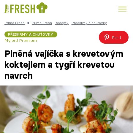
Prima Fresh
■
Prima Fresh
Recepty
Předkrmy a chuťovky
Kuře
Polévky k večeři
Rychlé večeře
Trendy:
PŘEDKRMY A CHUŤOVKY
Pin it
Mylord Premium
Česká kuchyně
Čokoláda
Plněná vajíčka s krevetovým
koktejlem a tygří krevetou
navrch
Témata
Recepty
Články
TV Program