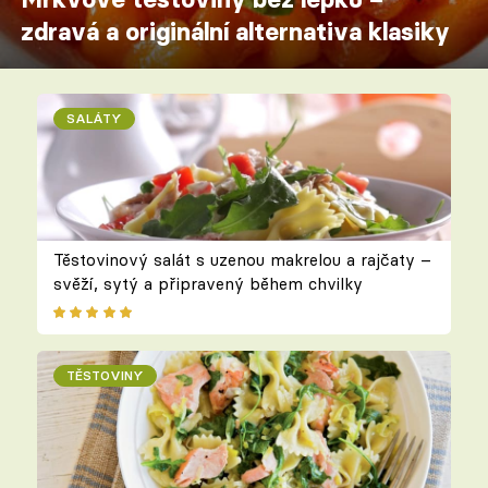
zdravá a originální alternativa klasiky
SALÁTY
Těstovinový salát s uzenou makrelou a rajčaty –
svěží, sytý a připravený během chvilky
TĚSTOVINY