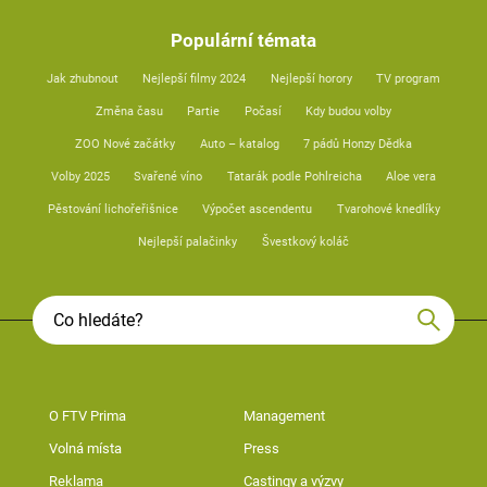
Populární témata
Jak zhubnout
Nejlepší filmy 2024
Nejlepší horory
TV program
Změna času
Partie
Počasí
Kdy budou volby
ZOO Nové začátky
Auto – katalog
7 pádů Honzy Dědka
Volby 2025
Svařené víno
Tatarák podle Pohlreicha
Aloe vera
Pěstování lichořeřišnice
Výpočet ascendentu
Tvarohové knedlíky
Nejlepší palačinky
Švestkový koláč
O FTV Prima
Management
Volná místa
Press
Reklama
Castingy a výzvy