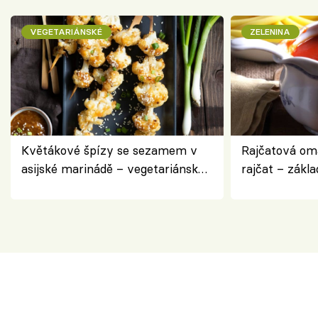
VEGETARIÁNSKÉ
ZELENINA
Květákové špízy se sezamem v
Rajčatová om
asijské marinádě – vegetariánská
rajčat – zákla
chuťovka z grilu