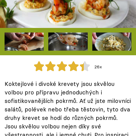
Škola vaření
Recepty z TV
Speciál: Cuketa
7 fotografií
Těhotnej kuchař
Sledujte prima+
26x
Koktejlové i divoké krevety jsou skvělou
Přihlášení
volbou pro přípravu jednoduchých i
sofistikovanějších pokrmů. Ať už jste milovníci
Sledujte nás
salátů, polévek nebo třeba těstovin, tyto dva
druhy krevet se hodí do různých pokrmů.
Jsou skvělou volbou nejen díky své
všestrannosti, ale i jemné chuti. Pro inspiraci