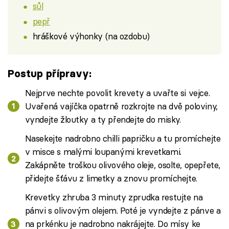
sůl
pepř
hráškové výhonky (na ozdobu)
Postup přípravy:
Nejprve nechte povolit krevety a uvařte si vejce.
Uvařená vajíčka opatrně rozkrojte na dvě poloviny,
vyndejte žloutky a ty přendejte do misky.
Nasekejte nadrobno chilli papričku a tu promíchejte
v misce s malými loupanými krevetkami.
Zakápněte troškou olivového oleje, osolte, opepřete,
přidejte šťávu z limetky a znovu promíchejte.
Krevetky zhruba 3 minuty zprudka restujte na
pánvi s olivovým olejem. Poté je vyndejte z pánve a
na prkénku je nadrobno nakrájejte. Do mísy ke