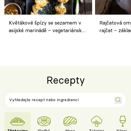
Květákové špízy se sezamem v
Rajčatová om
asijské marinádě – vegetariánská
rajčat – zákla
chuťovka z grilu
Recepty
Těstoviny
Sladké
Maso
Zelenina
Nápoje