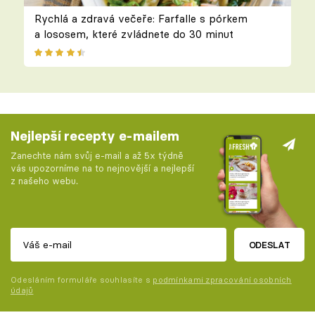
Rychlá a zdravá večeře: Farfalle s pórkem
a lososem, které zvládnete do 30 minut
Nejlepší recepty e-mailem
Zanechte nám svůj e-mail a až 5x týdně
vás upozorníme na to nejnovější a nejlepší
z našeho webu.
ODESLAT
Odesláním formuláře souhlasíte s
podmínkami zpracování osobních
údajů