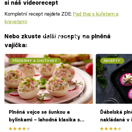
si náš videorecept
Kompletní recept najdete ZDE:
Pad thai s kuřetem a
krevetami
Failed to fetch
Nebo zkuste další recepty na plněná
vajíčka:
PŘEDKRMY A CHUŤOVKY
RECEPTY
Plněná vejce se šunkou a
Ďábelská pln
bylinkami – lahodná klasika s
nakládaná v
moderním twistem