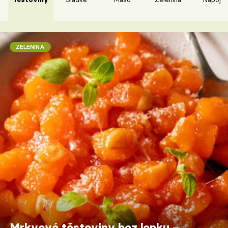
ZELENINA
Mrkvové těstoviny bez lepku –