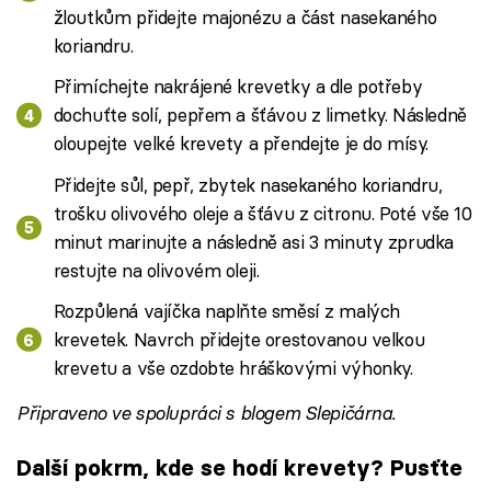
žloutkům přidejte majonézu a část nasekaného
koriandru.
Přimíchejte nakrájené krevetky a dle potřeby
dochuťte solí, pepřem a šťávou z limetky. Následně
oloupejte velké krevety a přendejte je do mísy.
Přidejte sůl, pepř, zbytek nasekaného koriandru,
trošku olivového oleje a šťávu z citronu. Poté vše 10
minut marinujte a následně asi 3 minuty zprudka
restujte na olivovém oleji.
Rozpůlená vajíčka naplňte směsí z malých
krevetek. Navrch přidejte orestovanou velkou
krevetu a vše ozdobte hráškovými výhonky.
Připraveno ve spolupráci s blogem Slepičárna.
Další pokrm, kde se hodí krevety? Pusťte