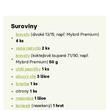
Suroviny
krevety
(divoké 13/15; např. Mylord Premium)
4 ks
vejce natvrdo
2 ks
krevety
(koktejlové loupané 71/90; např.
Mylord Premium)
50 g
chilli papričky
1 ks
olivový olej
3 lžíce
limetka
1 ks
citrony
1 ks
majonéza
1 lžíce
koriandr
(nasekaný)
1 hrst