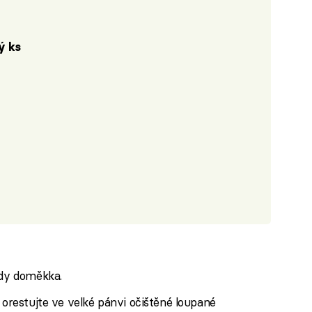
ý ks
ody doměkka.
 orestujte ve velké pánvi očištěné loupané