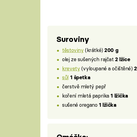
Suroviny
těstoviny
(krátké)
200 g
olej ze sušených rajčat
2 lžíce
krevety
(vyloupané a očištěné)
2
sůl
1 špetka
čerstvě mletý pepř
koření mletá paprika
1 lžička
sušené oregano
1 lžička