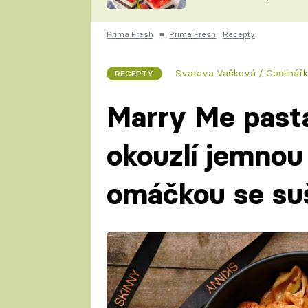
nepotřebujete troubu
ZDENĚK
ČESKO NA TALÍŘI
POHLREICH
Prima Fresh
■
Prima Fresh
Recepty
KAROLÍNA,
JAROSLAV SAPÍK
DOMÁCÍ
Svatava Vašková / Coolinář
RECEPTY
KUCHAŘKA
KAROLÍNA
KAMBERSKÁ
Marry Me pasta
okouzlí jemno
omáčkou se su