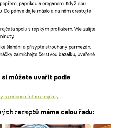
e pepřem, paprikou a oreganem. Když jsou
u. Do pánve dejte máslo a na něm orestujte
 rajčata spolu s rajským protlakem. Vše zalijte
minuty.
ke šlehání a přisypte strouhaný parmezán.
omáčky zamíchejte čerstvou bazalku, uvařené
ý si můžete uvařit podle
y s pečenou fetou a rajčaty
ových receptů máme celou řadu:
iled to fetch