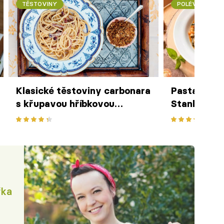
TĚSTOVINY
POLÉVKY
Klasické těstoviny carbonara
Pasta fagio
s křupavou hříbkovou
Stanley Tuc
strouhankou podle Jamieho
s fazolemi 
Olivera
jsou zdravé
chuti
řka