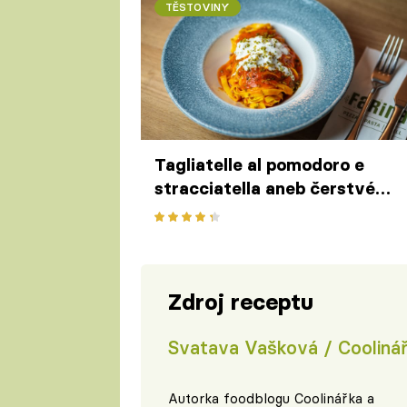
TĚSTOVINY
Tagliatelle al pomodoro e
stracciatella aneb čerstvé
těstoviny s rajčaty podle
Riccarda Lucqueho z
restaurace Farina
Zdroj receptu
Svatava Vašková / Cooliná
Autorka foodblogu
Coolinářka
a