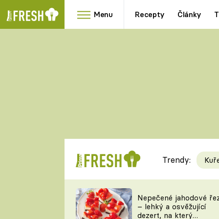
Menu
Recepty
Články
T
Oblíbené
Přílohy
recepty
HRANOLKY
HOUBY
KNEDLÍKY
DÝNĚ
KAŠE
RYCHLOVKY
Trendy:
Kuř
Populární
Videorecept
Nepečené jahodové ře
– lehký a osvěžující
kuchaři
dezert, na který
TEĎ VAŘÍ ŠÉF!