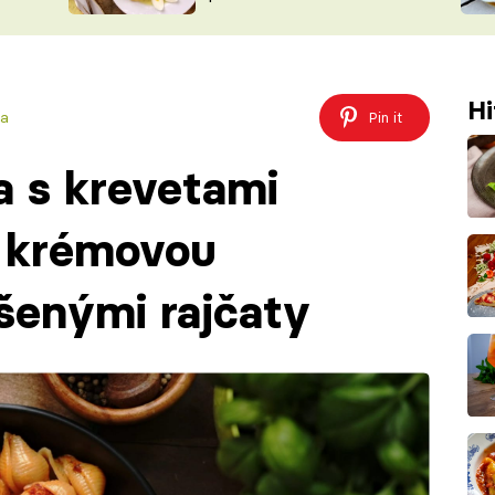
ŠÉFREDAK
VYCHYTÁVKY
SOUTĚŽ FR
NA NÁKUPECH
ČASOPIS
Hi
ka
Pin it
 s krevetami
u krémovou
šenými rajčaty