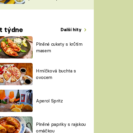
TORKY
ESH
t týdne
Další hity
Plněné cukety s krůtím
masem
Hrníčková buchta s
ovocem
Aperol Spritz
Plněné papriky s rajskou
omáčkou