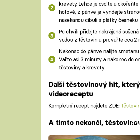
krevety. Lehce je osolte a okořeňt
hotové, z pánve je vyndejte strano
nasekanou cibuli a plátky česneku.
Po chvíli přidejte nakrájená sušená
vodou z těstovin a provařte cca 2 
Nakonec do pánve nalijte smetanu 
Vařte asi 3 minuty a nakonec do 
těstoviny a krevety.
Další těstovinový hit, kter
videoreceptu
Kompletní recept najdete ZDE:
Těstovin
A tímto nekončí, těstovin
Fa