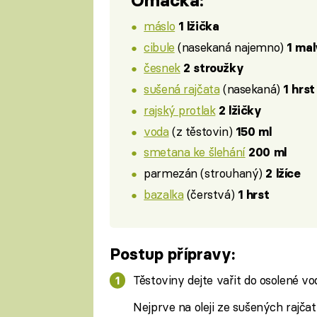
Omáčka:
máslo
1 lžička
cibule
(nasekaná najemno)
1 mal
česnek
2 stroužky
sušená rajčata
(nasekaná)
1 hrst
rajský protlak
2 lžičky
voda
(z těstovin)
150 ml
smetana ke šlehání
200 ml
parmezán (strouhaný)
2 lžíce
bazalka
(čerstvá)
1 hrst
Postup přípravy:
Těstoviny dejte vařit do osolené v
Nejprve na oleji ze sušených rajčat