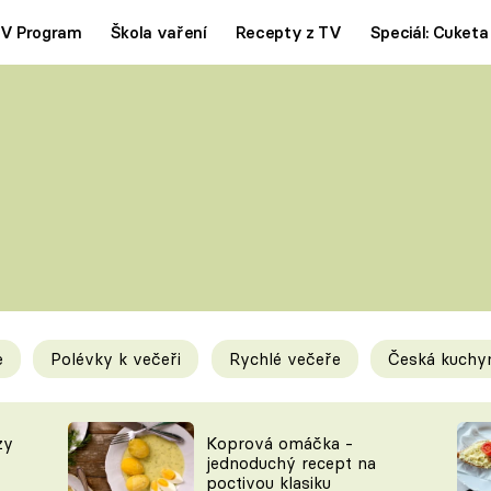
V Program
Škola vaření
Recepty z TV
Speciál: Cuketa
Polévky
Saláty
ČESKÁ KLASIKA
TĚSTOVIN
SILNÉ VÝVARY
SLADKÉ
KRÉMOVÉ
BEZMASÁ J
e
Polévky k večeři
Rychlé večeře
Česká kuchy
y
Tipy a triky
Novink
zy
Koprová omáčka -
jednoduchý recept na
poctivou klasiku
KAM ZA JÍDLEM
BLOG