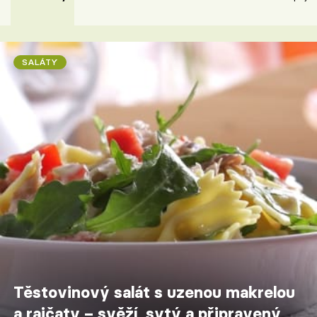
SALÁTY
Těstovinový salát s uzenou makrelou
a rajčaty – svěží, sytý a připravený