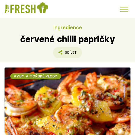
Ingredience
Kuře
Polévky k večeři
Rychlé večeře
Trendy:
červené chilli papričky
Česká kuchyně
Čokoláda
SDÍLET
RYBY A MOŘSKÉ PLODY
Témata
Recepty
Články
TV Program