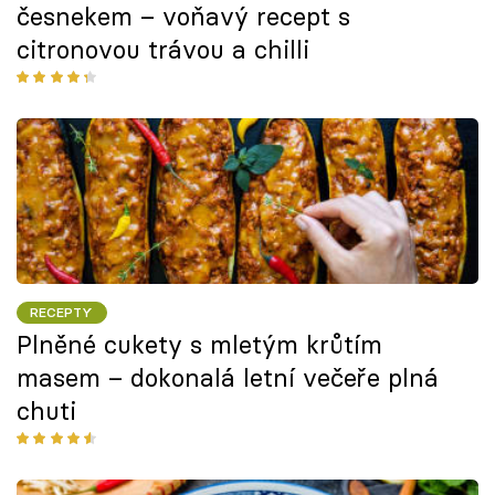
česnekem – voňavý recept s
citronovou trávou a chilli
RECEPTY
Plněné cukety s mletým krůtím
masem – dokonalá letní večeře plná
chuti