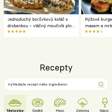
Jednoduchý borůvkový koláč s
Rýžové burge
drobenkou – vláčný moučník plný
masem a mrk
ovoce
salátem – leh
Recepty
Těstoviny
Sladké
Maso
Zelenina
Nápoje