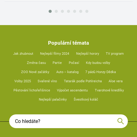
Populární témata
Jak zhubnout
Nejlepší filmy 2024
Nejlepší horory
TV program
Změna času
Partie
Počasí
Kdy budou volby
ZOO Nové začátky
Auto – katalog
7 pádů Honzy Dědka
Volby 2025
Svařené víno
Tatarák podle Pohlreicha
Aloe vera
Pěstování lichořeřišnice
Výpočet ascendentu
Tvarohové knedlíky
Nejlepší palačinky
Švestkový koláč