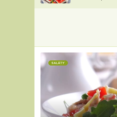
nepotřebujete troubu
ZDENĚK
ČESKO NA TALÍŘI
POHLREICH
KAROLÍNA,
JAROSLAV SAPÍK
DOMÁCÍ
KUCHAŘKA
KAROLÍNA
KAMBERSKÁ
SALÁTY