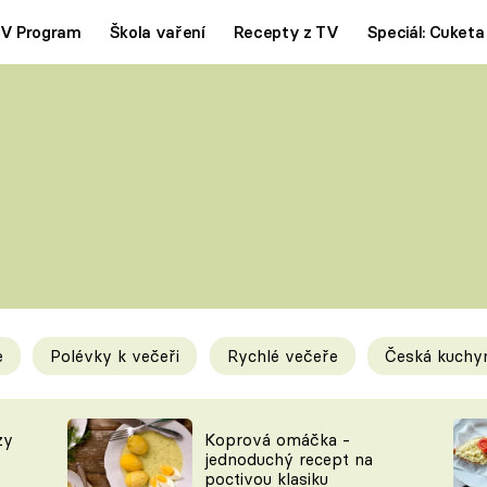
V Program
Škola vaření
Recepty z TV
Speciál: Cuketa
Polévky
Saláty
ČESKÁ KLASIKA
TĚSTOVIN
SILNÉ VÝVARY
SLADKÉ
KRÉMOVÉ
BEZMASÁ J
e
Polévky k večeři
Rychlé večeře
Česká kuchy
y
Tipy a triky
Novink
zy
Koprová omáčka -
jednoduchý recept na
poctivou klasiku
KAM ZA JÍDLEM
BLOG