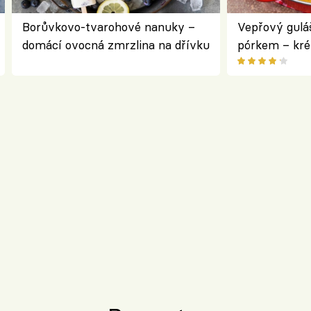
Borůvkovo-tvarohové nanuky –
Vepřový gulá
domácí ovocná zmrzlina na dřívku
pórkem – kr
pokrm z jedn