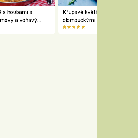
š s houbami a
Křupavé květákové minipizzy 
émový a voňavý
olomouckými tvarůžky:
oho hrnce
bezlepkový oběd s typicky
českým sýrem