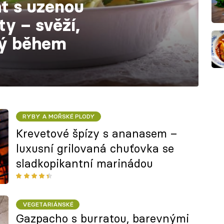
át s uzenou
ty – svěží,
ný během
RYBY A MOŘSKÉ PLODY
Krevetové špízy s ananasem –
luxusní grilovaná chuťovka se
sladkopikantní marinádou
VEGETARIÁNSKÉ
Gazpacho s burratou, barevnými