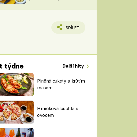
TORKY
ESH
SDÍLET
t týdne
Další hity
Plněné cukety s krůtím
masem
Hrníčková buchta s
ovocem