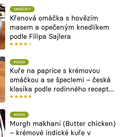
OMÁČKY
Křenová omáčka s hovězím
masem a opečeným knedlíkem
podle Filipa Sajlera
MASO
Kuře na paprice s krémovou
omáčkou a se špeclemi – česká
klasika podle rodinného receptu
Filipa Sajlera
MASO
Murgh makhani (Butter chicken)
– krémové indické kuře v