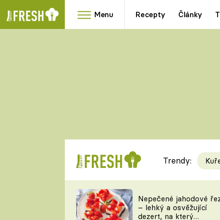
Menu
Recepty
Články
T
Oblíbené
Přílohy
recepty
HRANOLKY
HOUBY
KNEDLÍKY
DÝNĚ
KAŠE
RYCHLOVKY
Trendy:
Kuř
Populární
Videorecept
Nepečené jahodové ře
– lehký a osvěžující
kuchaři
dezert, na který
TEĎ VAŘÍ ŠÉF!