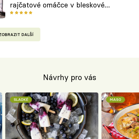
rajčatové omáčce v bleskové
verzi
ZOBRAZIT DALŠÍ
Návrhy pro vás
SLADKÉ
MASO