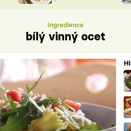
ŠÉFREDAK
VYCHYTÁVKY
SOUTĚŽ FR
NA NÁKUPECH
Ingredience
ČASOPIS
bílý vinný ocet
Hi