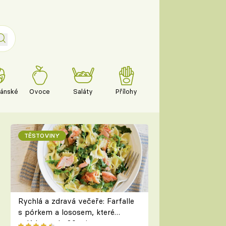
iánské
Ovoce
Saláty
Přílohy
TĚSTOVINY
Rychlá a zdravá večeře: Farfalle
s pórkem a lososem, které
zvládnete do 30 minut