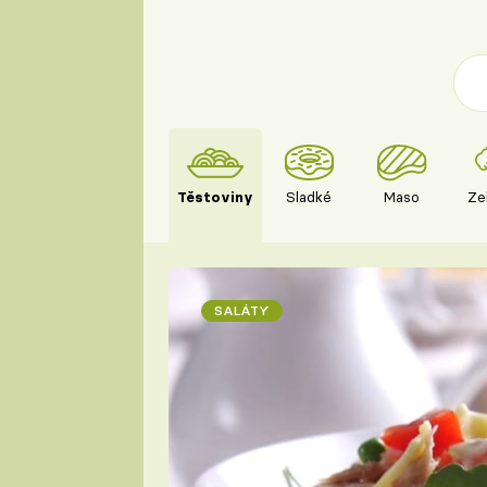
Těstoviny
Sladké
Maso
Ze
SALÁTY