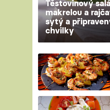
Těstovinový sal
makrelou a rajča
sytý a připrave
chvilky