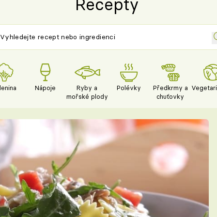
Recepty
lenina
Nápoje
Ryby a
Polévky
Předkrmy a
Vegetar
mořské plody
chuťovky