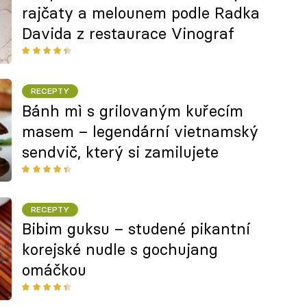
rajčaty a melounem podle Radka
Davida z restaurace Vinograf
RECEPTY
Bánh mì s grilovaným kuřecím
masem – legendární vietnamský
sendvič, který si zamilujete
RECEPTY
Bibim guksu – studené pikantní
korejské nudle s gochujang
omáčkou