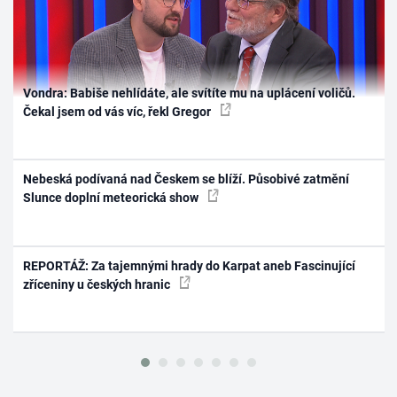
Vondra: Babiše nehlídáte, ale svítíte mu na uplácení voličů.
Čekal jsem od vás víc, řekl Gregor
Nebeská podívaná nad Českem se blíží. Působivé zatmění
Slunce doplní meteorická show
REPORTÁŽ: Za tajemnými hrady do Karpat aneb Fascinující
zříceniny u českých hranic