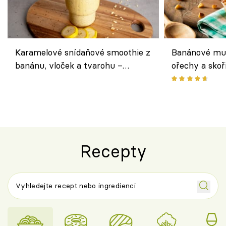
Karamelové snídaňové smoothie z
Banánové muf
banánu, vloček a tvarohu –
ořechy a skoř
snídaně do skleničky
Recepty