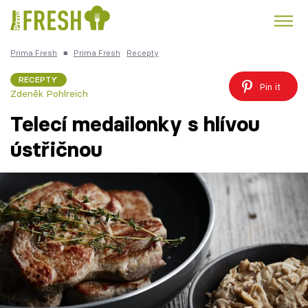
Prima Fresh
■
Prima Fresh
Recepty
Kuře
Polévky k večeři
Rychlé večeře
Trendy:
RECEPTY
Pin it
Zdeněk Pohlreich
Česká kuchyně
Čokoláda
Telecí medailonky s hlívou
ústřičnou
Témata
Recepty
Články
TV Program