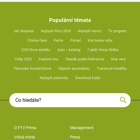
Populární témata
Jak zhubnout
Nejlepší filmy 2024
Nejlepší horory
TV program
Změna času
Partie
Počasí
Kdy budou volby
ZOO Nové začátky
Auto – katalog
7 pádů Honzy Dědka
Volby 2025
Svařené víno
Tatarák podle Pohlreicha
Aloe vera
Pěstování lichořeřišnice
Výpočet ascendentu
Tvarohové knedlíky
Nejlepší palačinky
Švestkový koláč
O FTV Prima
Management
Volná místa
Press