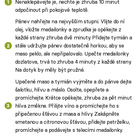
Nenaklepávejte je, nechte je zhruba 10 minut
odpočinout při pokojové teplotě.
Pánev nahřejte na nejvyšším stupni. Vlijte do ní
olej, vložte medailonky a zprudka je opékejte z
každé strany zhruba dvě minuty. Přidejte tymián a
stále udržujte pánev dostatečně horkou, aby se
maso peklo, ale nepřipalovalo. Upečte medailonky
dozlatova, trvá to zhruba 4 minuty z každé strany.
Na dotyk by měly být pružné.
Upečené maso a tymián vyjměte a do pánve dejte
šalotku, hlívu a máslo. Osolte, opepřete a
promíchejte. Krátce opékejte, zhruba za pět minut
hlíva změkne. Přilijte víno a promíchejte ho s
připečenou šťávou z masa a hlívy. Zakápněte
smetanou a citronovou šťávou, přidejte petrželku,
promíchejte a podávejte s telecími medailonky.