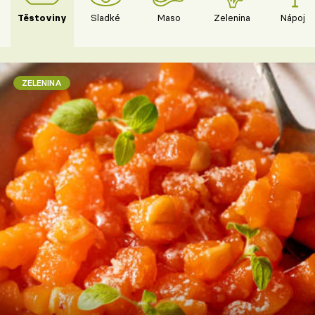
Těstoviny
Sladké
Maso
Zelenina
Nápoje
ZELENINA