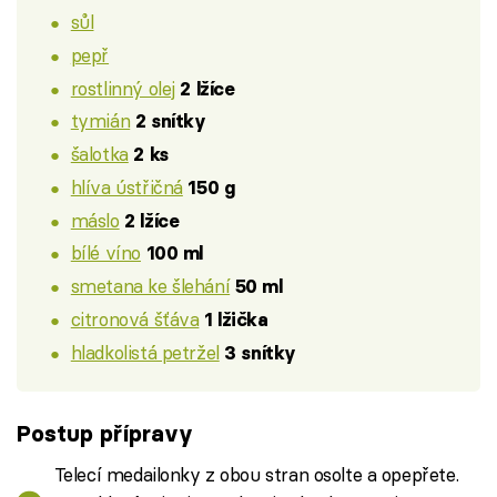
sůl
pepř
rostlinný olej
2 lžíce
tymián
2 snítky
šalotka
2 ks
hlíva ústřičná
150 g
máslo
2 lžíce
bílé víno
100 ml
smetana ke šlehání
50 ml
citronová šťáva
1 lžička
hladkolistá petržel
3 snítky
Postup přípravy
Telecí medailonky z obou stran osolte a opepřete.