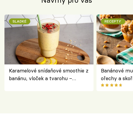
Návrhy pro vás
SLADKÉ
RECEPTY
Karamelové snídaňové smoothie z
Banánové muf
banánu, vloček a tvarohu –
ořechy a skoř
snídaně do skleničky