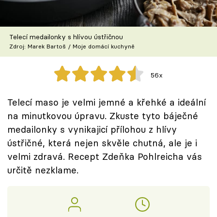
Škola vaření
Recepty z TV
Telecí medailonky s hlívou ústřičnou
Zdroj: Marek Bartoš / Moje domácí kuchyně
Speciál: Cuketa
56x
Těhotnej kuchař
Telecí maso je velmi jemné a křehké a ideální
Sledujte prima+
na minutkovou úpravu. Zkuste tyto báječné
medailonky s vynikajicí přílohou z hlívy
Přihlášení
ústřičné, která nejen skvěle chutná, ale je i
velmi zdravá. Recept Zdeňka Pohlreicha vás
určitě nezklame.
Sledujte nás