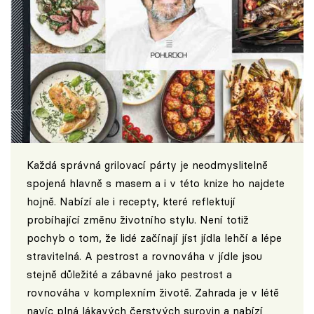
Každá správná grilovací párty je neodmyslitelně
spojená hlavně s masem a i v této knize ho najdete
hojně. Nabízí ale i recepty, které reflektují
probíhající změnu životního stylu. Není totiž
pochyb o tom, že lidé začínají jíst jídla lehčí a lépe
stravitelná. A pestrost a rovnováha v jídle jsou
stejně důležité a zábavné jako pestrost a
rovnováha v komplexním životě. Zahrada je v létě
navíc plná lákavých čerstvých surovin a nabízí