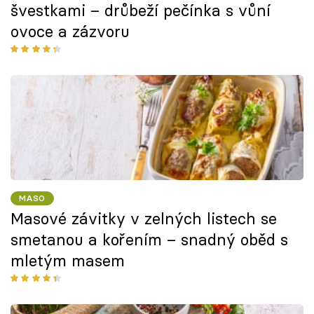
švestkami – drůbeží pečínka s vůní
ovoce a zázvoru
MASO
Masové závitky v zelných listech se
smetanou a kořením – snadný oběd s
mletým masem