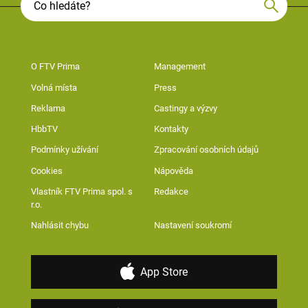
O FTV Prima
Management
Volná místa
Press
Reklama
Castingy a výzvy
HbbTV
Kontakty
Podmínky užívání
Zpracování osobních údajů
Cookies
Nápověda
Vlastník FTV Prima spol. s
Redakce
r.o.
Nahlásit chybu
Nastavení soukromí
App Store