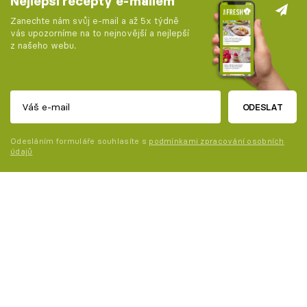
Nejlepší recepty e-mailem
Zanechte nám svůj e-mail a až 5x týdně
vás upozorníme na to nejnovější a nejlepší
z našeho webu.
ODESLAT
Odesláním formuláře souhlasíte s
podmínkami zpracování osobních
údajů