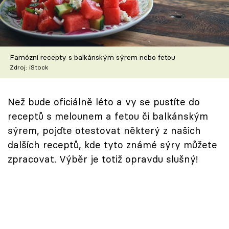
Škola vaření
Recepty z TV
Famózní recepty s balkánským sýrem nebo fetou
Speciál: Cuketa
Zdroj: iStock
Těhotnej kuchař
Než bude oficiálně léto a vy se pustíte do
Sledujte prima+
receptů s melounem a fetou či balkánským
sýrem, pojďte otestovat některý z našich
Přihlášení
dalších receptů, kde tyto známé sýry můžete
zpracovat. Výběr je totiž opravdu slušný!
Sledujte nás