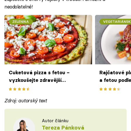
neodolatelné!
ZELENINA
VEGETARIÁNSK
Cuketová pizza s fetou –
Rajčatové pl
vyzkoušejte zdravější
a fetou podl
alternativu k tradiční pizze
Zdroj: autorský text
Autor článku
Tereza Pánková