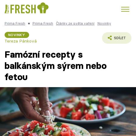
Prima Fresh
■
Prima Fresh
Články ze světa vaření
Novinky
Kuře
Polévky k večeři
Rychlé večeře
Trendy:
NOVINKY
SDÍLET
Tereza Pánková
Česká kuchyně
Čokoláda
Famózní recepty s
balkánským sýrem nebo
fetou
Témata
Recepty
Články
TV Program