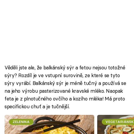
Věděli jste ale, že balkánský sýr a fetou nejsou totožné
sýry? Rozdíl je ve vstupní surovině, ze které se tyto
sýry vyrábí. Balkánský sýr je méně tučný a používá se
na jeho výrobu pasterizované kravské mléko. Naopak
feta je z plnotučného ovčího a kozího mléka! Má proto
specifickou chuť a je tučnější.
ZELENINA
VEGETARIÁNSK