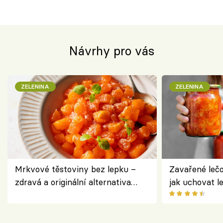
Návrhy pro vás
ZELENINA
ZELENINA
Mrkvové těstoviny bez lepku –
Zavařené lečo
zdravá a originální alternativa
jak uchovat l
klasiky