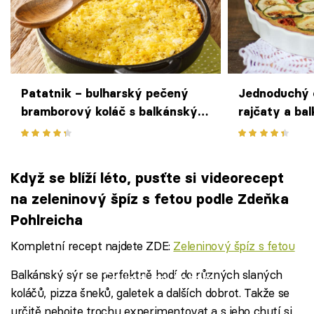
Patatnik – bulharský pečený
Jednoduchý 
bramborový koláč s balkánským
rajčaty a b
sýrem
Když se blíží léto, pusťte si videorecept
na zeleninový špíz s fetou podle Zdeňka
Pohlreicha
Kompletní recept najdete ZDE:
Zeleninový špíz s fetou
Balkánský sýr se perfektně hodí do různých slaných
Failed to fetch
koláčů, pizza šneků, galetek a dalších dobrot. Takže se
určitě nebojte trochu experimentovat a s jeho chutí si