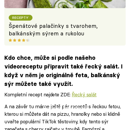
RECEPTY
Špenátové palačinky s tvarohem,
balkánským sýrem a rukolou
Kdo chce, může si podle našeho
videoreceptu připravit také řecký salát. I
když v něm je originálně feta, balkánský
sýr můžete také využít.
Kompletní recept najdete ZDE:
Řecký salát
A na závěr tu máme ještě pár receptů s řeckou fetou,
Failed to fetch
kterou si můžete dát na pizzu, hranolky nebo si klidně
uvařte populární TikTok těstoviny, kdy tento sýr
zapečete s cherry rajčaty v troubě. Famózní a