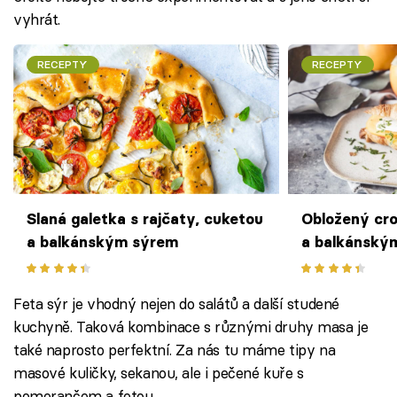
vyhrát.
RECEPTY
RECEPTY
Slaná galetka s rajčaty, cuketou
Obložený cro
a balkánským sýrem
a balkánský
Feta sýr je vhodný nejen do salátů a další studené
kuchyně. Taková kombinace s různými druhy masa je
také naprosto perfektní. Za nás tu máme tipy na
masové kuličky, sekanou, ale i pečené kuře s
pomerančem a fetou.