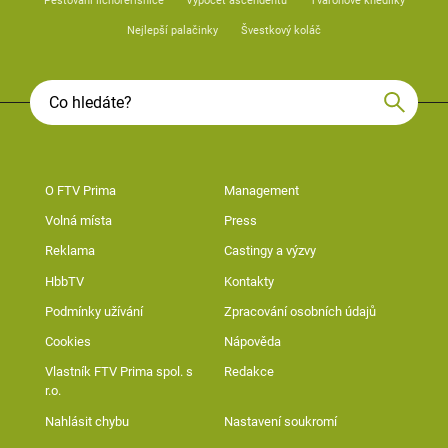
Pěstování lichořeřišnice
Výpočet ascendentu
Tvarohové knedlíky
Nejlepší palačinky
Švestkový koláč
O FTV Prima
Management
Volná místa
Press
Reklama
Castingy a výzvy
HbbTV
Kontakty
Podmínky užívání
Zpracování osobních údajů
Cookies
Nápověda
Vlastník FTV Prima spol. s
Redakce
r.o.
Nahlásit chybu
Nastavení soukromí