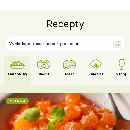
Recepty
Těstoviny
Sladké
Maso
Zelenina
Nápoje
ZELENINA