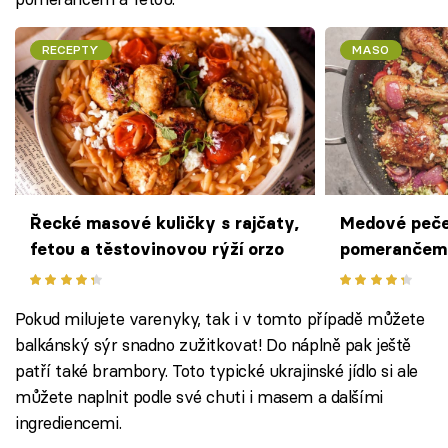
RECEPTY
MASO
Řecké masové kuličky s rajčaty,
Medové peče
fetou a těstovinovou rýží orzo
pomerančem 
Jamieho Oliv
Pokud milujete varenyky, tak i v tomto případě můžete
balkánský sýr snadno zužitkovat! Do náplně pak ještě
patří také brambory. Toto typické ukrajinské jídlo si ale
můžete naplnit podle své chuti i masem a dalšími
ingrediencemi.