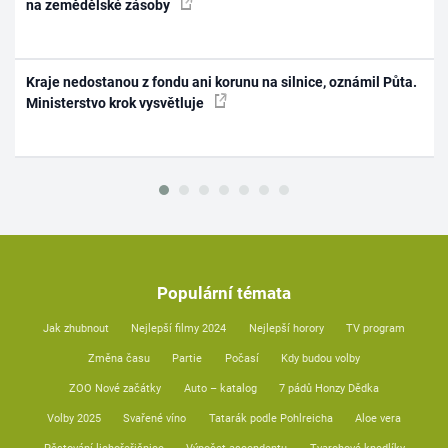
na zemědělské zásoby
Kraje nedostanou z fondu ani korunu na silnice, oznámil Půta.
Ministerstvo krok vysvětluje
Populární témata
Jak zhubnout
Nejlepší filmy 2024
Nejlepší horory
TV program
Změna času
Partie
Počasí
Kdy budou volby
ZOO Nové začátky
Auto – katalog
7 pádů Honzy Dědka
Volby 2025
Svařené víno
Tatarák podle Pohlreicha
Aloe vera