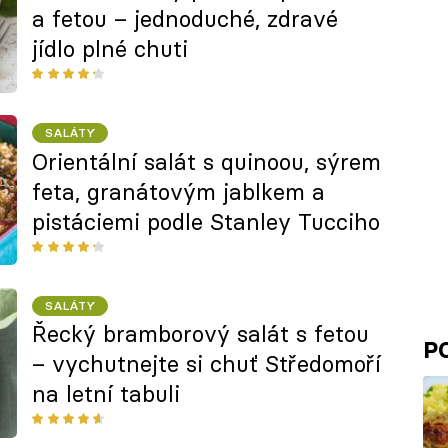
a fetou – jednoduché, zdravé
jídlo plné chuti
SALÁTY
Orientální salát s quinoou, sýrem
feta, granátovým jablkem a
pistáciemi podle Stanley Tucciho
SALÁTY
Řecký bramborový salát s fetou
P
– vychutnejte si chuť Středomoří
na letní tabuli