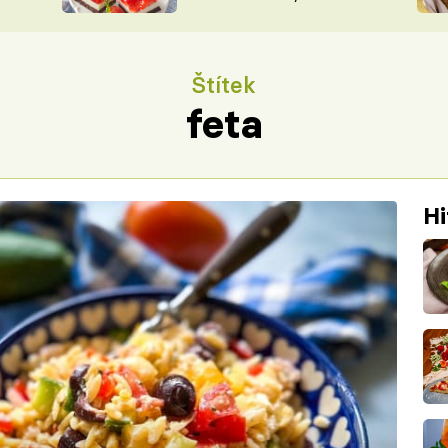
nepotřebujete troubu
ŠÉFREDAK
VYCHYTÁVKY
SOUTĚŽ FR
NA NÁKUPECH
Štítek
ČASOPIS
feta
Hi