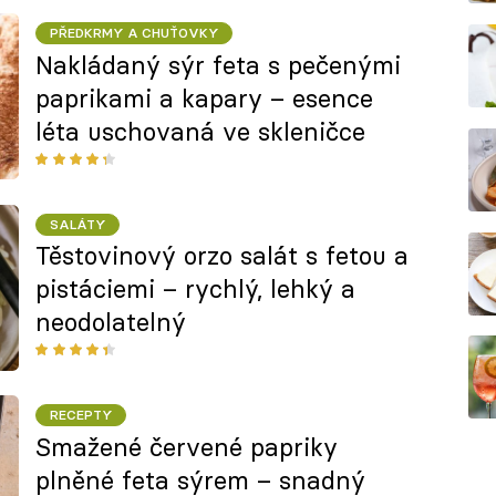
PŘEDKRMY A CHUŤOVKY
Nakládaný sýr feta s pečenými
paprikami a kapary – esence
léta uschovaná ve skleničce
SALÁTY
Těstovinový orzo salát s fetou a
pistáciemi – rychlý, lehký a
neodolatelný
RECEPTY
Smažené červené papriky
plněné feta sýrem – snadný