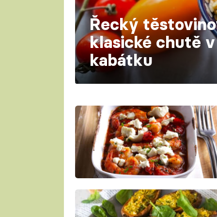
Řecký těstovino
klasické chutě 
kabátku