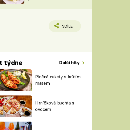
TORKY
ESH
SDÍLET
t týdne
Další hity
Plněné cukety s krůtím
masem
Hrníčková buchta s
ovocem