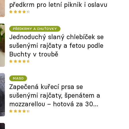
předkrm pro letní piknik i oslavu
PŘEDKRMY A CHUŤOVKY
Jednoduchý slaný chlebíček se
sušenými rajčaty a fetou podle
Buchty v troubě
MASO
Zapečená kuřecí prsa se
sušenými rajčaty, špenátem a
mozzarellou – hotová za 30
minut