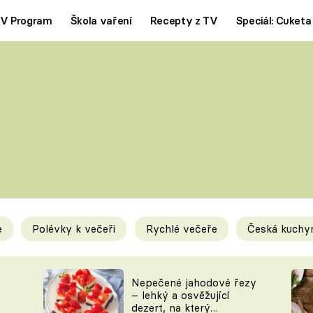
V Program
Škola vaření
Recepty z TV
Speciál: Cuketa
Polévky
Saláty
ČESKÁ KLASIKA
TĚSTOVIN
SILNÉ VÝVARY
SLADKÉ
KRÉMOVÉ
BEZMASÁ J
e
Polévky k večeři
Rychlé večeře
Česká kuchy
y
Tipy a triky
Novink
Nepečené jahodové řezy
– lehký a osvěžující
dezert, na který
KAM ZA JÍDLEM
BLOG