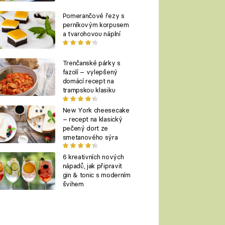
Pomerančové řezy s
perníkovým korpusem
a tvarohovou náplní
Trenčanské párky s
fazolí – vylepšený
domácí recept na
trampskou klasiku
New York cheesecake
– recept na klasický
pečený dort ze
smetanového sýra
6 kreativních nových
nápadů, jak připravit
gin & tonic s moderním
švihem