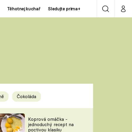
Těhotnej kuchař
Sledujte prima+
Vyhledávání
Můj p
Prima+
Y
CNN Prima NEWS
Prima ZOOM
ÍDLA
Prima LIVING
Prima Ženy
ně
Čokoláda
Prima LAJK
y
Koprová omáčka -
jednoduchý recept na
Sledujte nás
poctivou klasiku