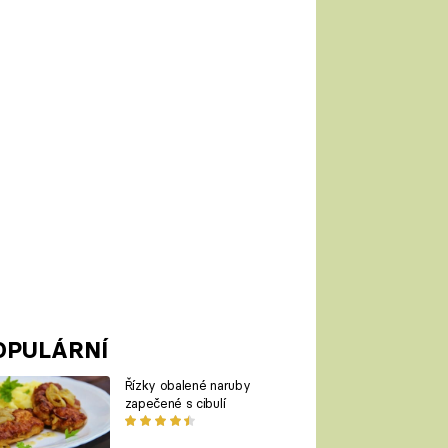
OPULÁRNÍ
Řízky obalené naruby
zapečené s cibulí