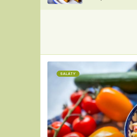
skvělý způsob, jak
ZDENĚK
zpracovat přerostlé
ČESKO NA TALÍŘI
cukety
POHLREICH
KAROLÍNA,
JAROSLAV SAPÍK
DOMÁCÍ
KUCHAŘKA
KAROLÍNA
KAMBERSKÁ
SALÁTY