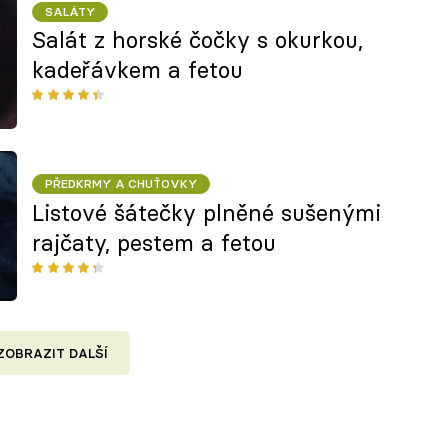
SALÁTY
Salát z horské čočky s okurkou,
kadeřávkem a fetou
PŘEDKRMY A CHUŤOVKY
Listové šátečky plněné sušenými
rajčaty, pestem a fetou
ZOBRAZIT DALŠÍ