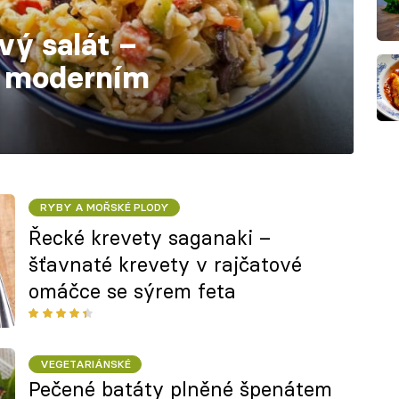
vý salát –
v moderním
RYBY A MOŘSKÉ PLODY
Řecké krevety saganaki –
šťavnaté krevety v rajčatové
omáčce se sýrem feta
VEGETARIÁNSKÉ
Pečené batáty plněné špenátem