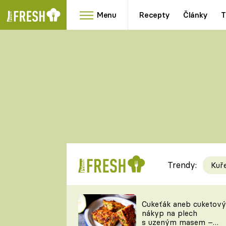
Menu
Recepty
Články
T
Oblíbené
Přílohy
recepty
HRANOLKY
HOUBY
KNEDLÍKY
DÝNĚ
KAŠE
RYCHLOVKY
Trendy:
Kuř
Populární
Videorecept
Cukeťák aneb cuketový
nákyp na plech
kuchaři
s uzeným masem –
TEĎ VAŘÍ ŠÉF!