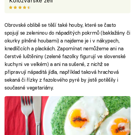
Koložvárské zelí
Obrovské oblibě se těší také houby, které se často
spojují se zeleninou do nápaditých pokrmů (baklažány či
okurky plněné houbami) a najdeme je i v nákypech,
knedlíčcích a plackách. Zapomínat nemůžeme ani na
čerstvé luštěniny (zelené fazolky figurují ve slovenské
kuchyni ve velkém) a ani na sušené, z nichž se
připravují nápaditá jídla, například taková hrachová
sekaná či řízky z fazolového pyré by jistě potěšily i
současné vegetariány.