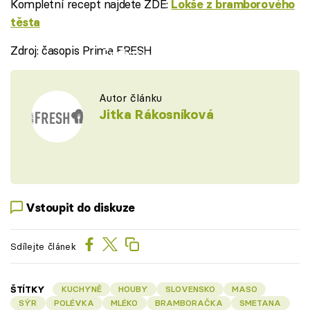
Kompletní recept najdete ZDE:
Lokše z bramborového
těsta
Zdroj: časopis Prima FRESH
Failed to fetch
Autor článku
Jitka Rákosníková
Vstoupit do diskuze
Sdílejte článek
ŠTÍTKY
KUCHYNĚ
HOUBY
SLOVENSKO
MASO
SÝR
POLÉVKA
MLÉKO
BRAMBORAČKA
SMETANA