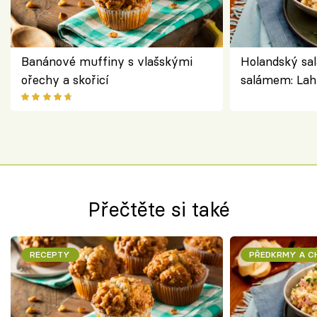
Banánové muffiny s vlašskými
Holandský sal
ořechy a skořicí
salámem: Lah
klasika, která
jako dřív
Přečtěte si také
RECEPTY
PŘEDKRMY A 