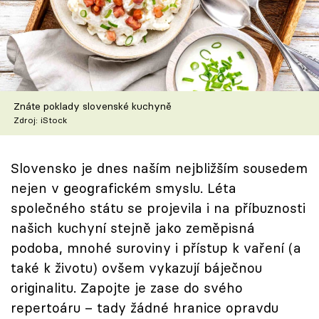
Škola vaření
Recepty z TV
Speciál: Cuketa
Znáte poklady slovenské kuchyně
Těhotnej kuchař
Zdroj: iStock
Sledujte prima+
Slovensko je dnes naším nejbližším sousedem
nejen v geografickém smyslu. Léta
Přihlášení
společného státu se projevila i na příbuznosti
našich kuchyní stejně jako zeměpisná
podoba, mnohé suroviny i přístup k vaření (a
Sledujte nás
také k životu) ovšem vykazují báječnou
originalitu. Zapojte je zase do svého
repertoáru – tady žádné hranice opravdu