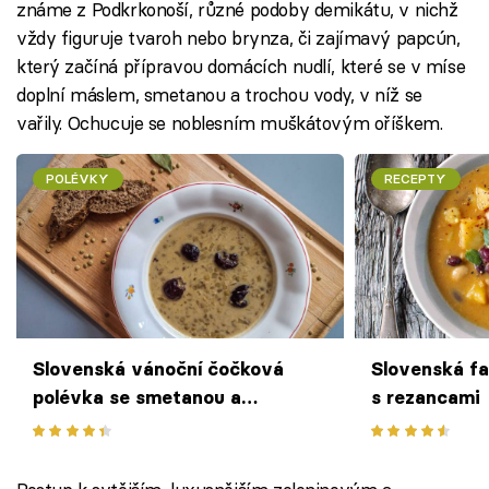
známe z Podkrkonoší, různé podoby demikátu, v nichž
vždy figuruje tvaroh nebo brynza, či zajímavý papcún,
který začíná přípravou domácích nudlí, které se v míse
doplní máslem, smetanou a trochou vody, v níž se
vařily. Ochucuje se noblesním muškátovým oříškem.
POLÉVKY
RECEPTY
Slovenská vánoční čočková
Slovenská fa
polévka se smetanou a
s rezancami
sušenými švestkami