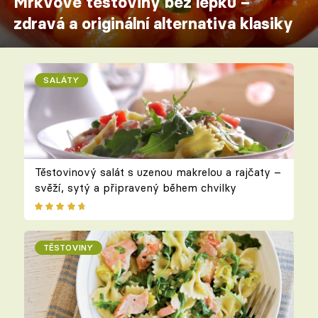
Mrkvové těstoviny bez lepku –
zdravá a originální alternativa klasiky
SALÁTY
Těstovinový salát s uzenou makrelou a rajčaty –
svěží, sytý a připravený během chvilky
TĚSTOVINY