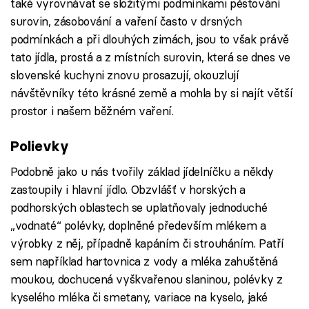
také vyrovnávat se složitými podmínkami pěstování
surovin, zásobování a vaření často v drsných
podmínkách a při dlouhých zimách, jsou to však právě
tato jídla, prostá a z místních surovin, která se dnes ve
slovenské kuchyni znovu prosazují, okouzlují
návštěvníky této krásné země a mohla by si najít větší
prostor i našem běžném vaření.
Polievky
Podobně jako u nás tvořily základ jídelníčku a někdy
zastoupily i hlavní jídlo. Obzvlášť v horských a
podhorských oblastech se uplatňovaly jednoduché
„vodnaté“ polévky, doplněné především mlékem a
výrobky z něj, případně kapáním či strouháním. Patří
sem například hartovnica z vody a mléka zahuštěná
moukou, dochucená vyškvařenou slaninou, polévky z
kyselého mléka či smetany, variace na kyselo, jaké