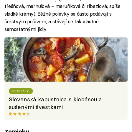
třešňová, marhuľová – meruňková či ríbezľová; spíše
sladké krémy). Běžné polévky se často podávají s
čerstvým pečivem, a stávají se tak vlastně
samostatnými jídly.
RECEPTY
Slovenská kapustnica s klobásou a
sušenými švestkami
Zemiaky