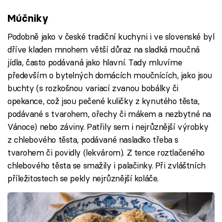
Múčniky
Podobně jako v české tradiční kuchyni i ve slovenské byl
dříve kladen mnohem větší důraz na sladká moučná
jídla, často podávaná jako hlavní. Tady mluvíme
především o bytelných domácích moučnících, jako jsou
buchty (s rozkošnou variací zvanou bobálky či
opekance, což jsou pečené kuličky z kynutého těsta,
podávané s tvarohem, ořechy či mákem a nezbytné na
Vánoce) nebo záviny. Patřily sem i nejrůznější výrobky
z chlebového těsta, podávané nasladko třeba s
tvarohem či povidly (lekvárom). Z tence roztlačeného
chlebového těsta se smažily i palačinky. Při zvláštních
příležitostech se pekly nejrůznější koláče.