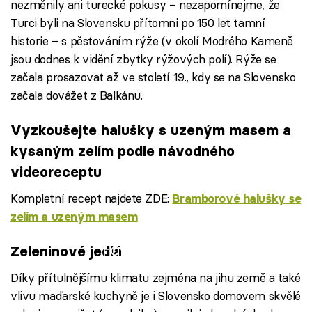
nezměnily ani turecké pokusy – nezapomínejme, že
Turci byli na Slovensku přítomni po 150 let tamní
historie – s pěstováním rýže (v okolí Modrého Kameně
jsou dodnes k vidění zbytky rýžových polí). Rýže se
začala prosazovat až ve století 19., kdy se na Slovensko
začala dovážet z Balkánu.
Vyzkoušejte halušky s uzeným masem a
kysaným zelím podle návodného
videoreceptu
Kompletní recept najdete ZDE:
Bramborové halušky se
zelím a uzeným masem
Failed to fetch
Zeleninové jedlá
Díky přítulnějšímu klimatu zejména na jihu země a také
vlivu maďarské kuchyně je i Slovensko domovem skvělé