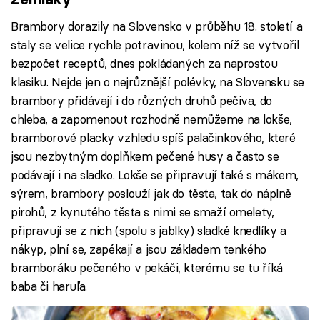
Brambory dorazily na Slovensko v průběhu 18. století a
staly se velice rychle potravinou, kolem níž se vytvořil
bezpočet receptů, dnes pokládaných za naprostou
klasiku. Nejde jen o nejrůznější polévky, na Slovensku se
brambory přidávají i do různých druhů pečiva, do
chleba, a zapomenout rozhodně nemůžeme na lokše,
bramborové placky vzhledu spíš palačinkového, které
jsou nezbytným doplňkem pečené husy a často se
podávají i na sladko. Lokše se připravují také s mákem,
sýrem, brambory poslouží jak do těsta, tak do náplně
pirohů, z kynutého těsta s nimi se smaží omelety,
připravují se z nich (spolu s jablky) sladké knedlíky a
nákyp, plní se, zapékají a jsou základem tenkého
bramboráku pečeného v pekáči, kterému se tu říká
baba či haruľa.