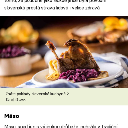
tomu, že podobně jako leckde jinde byla původní
slovenská prostá strava lidová i velice zdravá.
Znáte poklady slovenské kuchyně 2
Zdroj: iStock
Mäso
Maso, snad jen s výjimkou drůbeže, nehrálo v tradiční