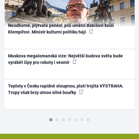
Neodborné, plýtváte penězi, píší umělci Babišovi kvůli
Klempířovi. Ministr kulturní politiku hájí
Muskova megalomanská vize: Největší budova světa bude
vyrábět čipy pro roboty i vesmír
Teploty v Česku rapidně stoupnou, platí trojitá VÝSTRAHA.
Tropy však brzy utnou silné bouřky