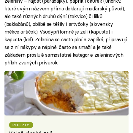
zeleniny – rajčat (paradajky), paprik i okurek (uhorky,
které svým názvem přímo deklarují maďarský původ),
ale také různých druhů dýní (tekvice) či lilků
(baklažánů), oblibě se těšily i artyčoky (slovensky
měkce artičok). Všudypřítomné je zelí (kapusta) i
kapusta (keľ). Zelenina se často plní a zapéká, připravují
se z ní nákypy a náplně, často se smaží a je také
základem proslulé samostatné kategorie zeleninových
příloh zvaných prívarok.
RECEPTY