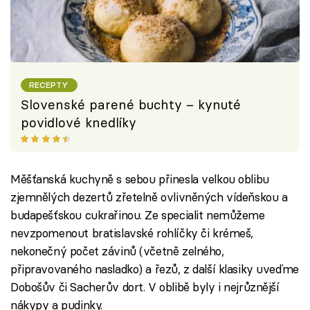
RECEPTY
Slovenské parené buchty – kynuté
povidlové knedlíky
Měšťanská kuchyně s sebou přinesla velkou oblibu
zjemnělých dezertů zřetelně ovlivněných vídeňskou a
budapešťskou cukrařinou. Ze specialit nemůžeme
nevzpomenout bratislavské rohlíčky či krémeš,
nekonečný počet závinů (včetně zelného,
připravovaného nasladko) a řezů, z další klasiky uveďme
Dobošův či Sacherův dort. V oblibě byly i nejrůznější
nákypy a pudinky.