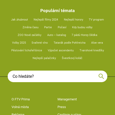
Populární témata
Jak zhubnout
Nejlepší filmy 2024
Nejlepší horory
TV program
Změna času
Partie
Počasí
Kdy budou volby
ZOO Nové začátky
Auto – katalog
7 pádů Honzy Dědka
Volby 2025
Svařené víno
Tatarák podle Pohlreicha
Aloe vera
Pěstování lichořeřišnice
Výpočet ascendentu
Tvarohové knedlíky
Nejlepší palačinky
Švestkový koláč
O FTV Prima
Management
Volná místa
Press
Reklama
Castingy a výzvy