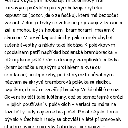
Postup k sytějším, luxusnějším zeleninovým a
masovým polévkám pak symbolizuje mytická
kapustnica (pozor, jde o zelňačku), která má bezpočet
variant. Zelné polévky se většinou připravují z kysaného
zelí a mohou být s houbami, bramborami, masem či
slaninou. V pravé kapustnici by pak neměly chybět
sušené švestky a někdy také klobása. K polévkovým
specialitám patří například bošianská bramboračka, v
níž najdeme ještě hrách a kroupy, zemplínská polévka
(bramboračka s rajským protlakem a kyselou
smetanou) či slepé ryby, pod kterýmžto půvabným
názvem se skrývá bramborová polévka se sladkou
paprikou, do níž se zavářejí halušky. Velké oblibě se na
Slovensku těší také luštěniny, což se samozřejmě obráží
i v jejich používání v polévkách – variací zejména na
fazolačky tady najdeme bezpočet. Podobně jako tomu
bývalo v Čechách i tady se obzvlášť v létě připravovaly
studené ovocné polévky (jahodová, čerešňová –