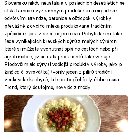
Slovensku nikdy neustala a v posledních desetiletích se
stala tamním významným produkčním i exportním
odvětvím. Bryndza, parenica a oštiepok, výrobky
převážně z ovčího mléka produkované tradičním
způsobem jsou známé nejen u nás. Přibyla k nim také
řada vynikajících kravských sýrů z malých sýráren,
které si můžete vychutnat spíš na cestách nebo při
agroturistice, jíž se řada producentů také věnuje.
Především ale sýry (i vedlejší produkty výroby, jako je
žinčica či syrovátka) tvořily jeden z pilířů tradiční
venkovské kuchyně, kde často přebíraly úlohu masa.
Trend, který doufejme, nevyjde z módy.