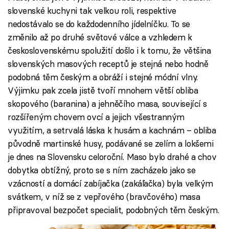
slovenské kuchyni tak velkou roli, respektive
nedostávalo se do každodenního jídelníčku. To se
změnilo až po druhé světové válce a vzhledem k
československému spolužití došlo i k tomu, že většina
slovenských masových receptů je stejná nebo hodně
podobná těm českým a obráží i stejné módní vlny.
Výjimku pak zcela jistě tvoří mnohem větší obliba
skopového (baranina) a jehněčího masa, související s
rozšířeným chovem ovcí a jejich všestranným
využitím, a setrvalá láska k husám a kachnám – obliba
původně martinské husy, podávané se zelím a lokšemi
je dnes na Slovensku celoroční. Maso bylo drahé a chov
dobytka obtížný, proto se s ním zacházelo jako se
vzácností a domácí zabíjačka (zakáľačka) byla velkým
svátkem, v níž se z vepřového (bravčového) masa
připravoval bezpočet specialit, podobných těm českým.