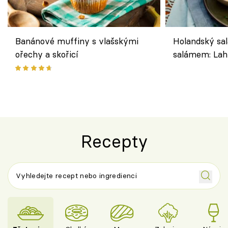
Banánové muffiny s vlašskými
Holandský sal
ořechy a skořicí
salámem: Lah
klasika, která
jako dřív
Recepty