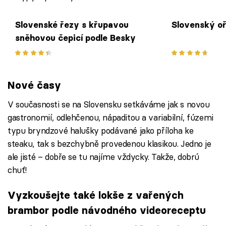
SLADKÉ
RECEPTY
Slovenské řezy s křupavou
Slovenský o
sněhovou čepicí podle Besky
Nové časy
V současnosti se na Slovensku setkáváme jak s novou
gastronomií, odlehčenou, nápaditou a variabilní, fúzemi
typu bryndzové halušky podávané jako příloha ke
steaku, tak s bezchybně provedenou klasikou. Jedno je
ale jisté – dobře se tu najíme vždycky. Takže, dobrú
chuť!
Vyzkoušejte také lokše z vařených
brambor podle návodného videoreceptu