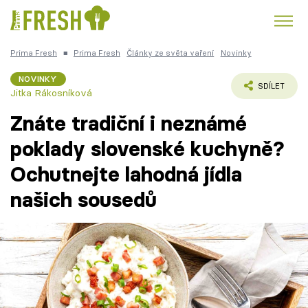
Prima Fresh
■
Prima Fresh
Články ze světa vaření
Novinky
Kuře
Polévky k večeři
Rychlé večeře
Trendy:
NOVINKY
SDÍLET
Jitka Rákosníková
Česká kuchyně
Čokoláda
Znáte tradiční i neznámé
poklady slovenské kuchyně?
Ochutnejte lahodná jídla
Témata
našich sousedů
Recepty
Články
TV Program