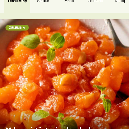
Těstoviny
Sladké
Maso
Zelenina
Nápoje
ZELENINA