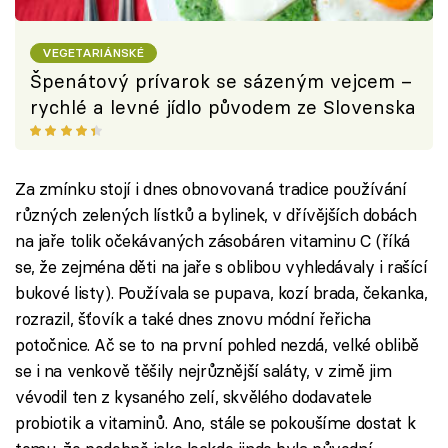
VEGETARIÁNSKÉ
Špenátový prívarok se sázeným vejcem –
rychlé a levné jídlo původem ze Slovenska
Za zmínku stojí i dnes obnovovaná tradice používání
různých zelených lístků a bylinek, v dřívějších dobách
na jaře tolik očekávaných zásobáren vitaminu C (říká
se, že zejména děti na jaře s oblibou vyhledávaly i rašící
bukové listy). Používala se pupava, kozí brada, čekanka,
rozrazil, šťovík a také dnes znovu módní řeřicha
potočnice. Ač se to na první pohled nezdá, velké oblibě
se i na venkově těšily nejrůznější saláty, v zimě jim
vévodil ten z kysaného zelí, skvělého dodavatele
probiotik a vitaminů. Ano, stále se pokoušíme dostat k