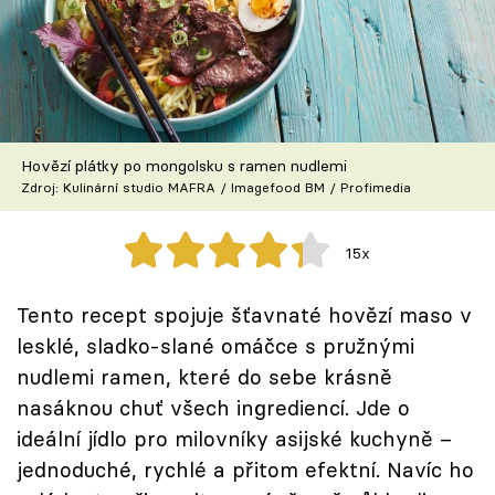
Škola vaření
Recepty z TV
Speciál: Cuketa
Hovězí plátky po mongolsku s ramen nudlemi
Těhotnej kuchař
Zdroj: Kulinární studio MAFRA / Imagefood BM / Profimedia
Sledujte prima+
15x
Přihlášení
Tento recept spojuje šťavnaté hovězí maso v
lesklé, sladko-slané omáčce s pružnými
nudlemi ramen, které do sebe krásně
Sledujte nás
nasáknou chuť všech ingrediencí. Jde o
ideální jídlo pro milovníky asijské kuchyně –
jednoduché, rychlé a přitom efektní. Navíc ho