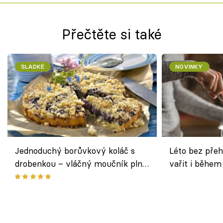
Přečtěte si také
SLADKÉ
NOVINKY
Jednoduchý borůvkový koláč s
Léto bez přeh
drobenkou – vláčný moučník plný
vařit i během
ovoce