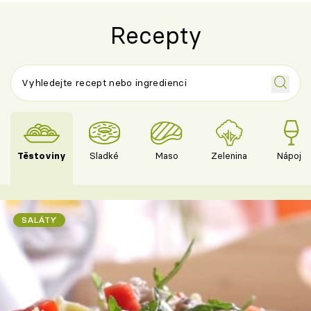
Recepty
Těstoviny
Sladké
Maso
Zelenina
Nápoje
SALÁTY