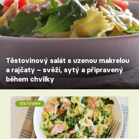
Těstovinový salát s uzenou makrelou
a rajčaty – svěží, sytý a připravený
během chvilky
TĚSTOVINY