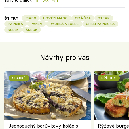
Sdílejte článek
ŠTÍTKY
MASO
HOVĚZÍ MASO
OMÁČKA
STEAK
PAPRIKA
PÁNEV
RYCHLÁ VEČEŘE
CHILLI PAPRIČKA
NUDLE
ŠKROB
Návrhy pro vás
SLADKÉ
PŘÍLOHY
Jednoduchý borůvkový koláč s
Rýžové burge