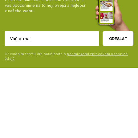
vás upozorníme na to nejnovější a nejlepší
z našeho webu.
ODESLAT
Odesláním formuláře souhlasíte s
podmínkami zpracování osobních
údajů