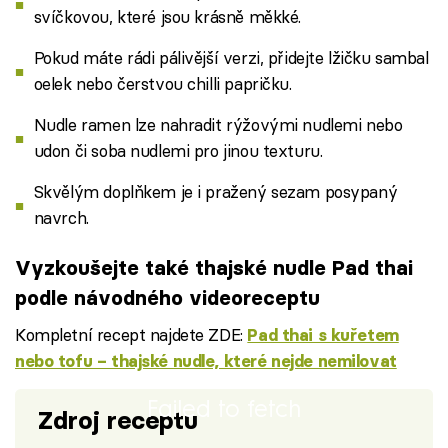
svíčkovou, které jsou krásně měkké.
Pokud máte rádi pálivější verzi, přidejte lžičku sambal
oelek nebo čerstvou chilli papričku.
Nudle ramen lze nahradit rýžovými nudlemi nebo
udon či soba nudlemi pro jinou texturu.
Skvělým doplňkem je i pražený sezam posypaný
navrch.
Vyzkoušejte také thajské nudle Pad thai
podle návodného videoreceptu
Kompletní recept najdete ZDE:
Pad thai s kuřetem
nebo tofu – thajské nudle, které nejde nemilovat
Failed to fetch
Zdroj receptu