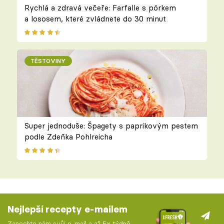
Rychlá a zdravá večeře: Farfalle s pórkem
a lososem, které zvládnete do 30 minut
TĚSTOVINY
Super jednoduše: Špagety s paprikovým pestem
podle Zdeňka Pohlreicha
Nejlepší recepty e-mailem
Zanechte nám svůj e-mail a až 5x týdně