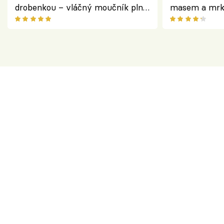
drobenkou – vláčný moučník plný
masem a mrk
ovoce
salátem – leh