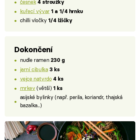
česnek
4 stroužky
kuřecí vývar
1 a 1/4 hrnku
chilli vločky
1/4 lžičky
Dokončení
nudle ramen
230 g
jarní cibulka
3 ks
vejce natvrdo
4 ks
mrkev
(větší)
1 ks
asijské bylinky (např. perila, koriandr, thajská
bazalka...)