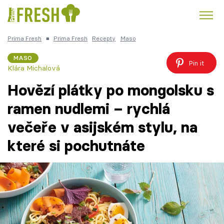
Prima Fresh
■
Prima Fresh
Recepty
Maso
Kuře
Polévky k večeři
Rychlé večeře
Trendy:
MASO
Pin it
Klára Michalová
Česká kuchyně
Čokoláda
Hovězí plátky po mongolsku s
ramen nudlemi – rychlá
večeře v asijském stylu, na
Témata
které si pochutnáte
Recepty
Články
TV Program