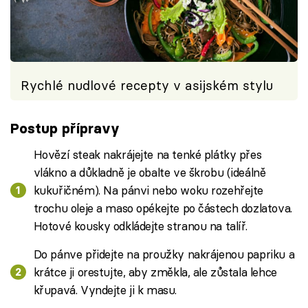
Rychlé nudlové recepty v asijském stylu
Postup přípravy
Hovězí steak nakrájejte na tenké plátky přes
vlákno a důkladně je obalte ve škrobu (ideálně
kukuřičném). Na pánvi nebo woku rozehřejte
trochu oleje a maso opékejte po částech dozlatova.
Hotové kousky odkládejte stranou na talíř.
Do pánve přidejte na proužky nakrájenou papriku a
krátce ji orestujte, aby změkla, ale zůstala lehce
křupavá. Vyndejte ji k masu.