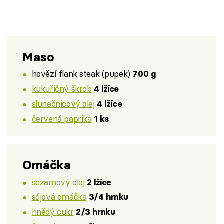
Maso
hovězí flank steak (pupek)
700 g
kukuřičný škrob
4 lžíce
slunečnicový olej
4 lžíce
červená paprika
1 ks
Omáčka
sezamový olej
2 lžíce
sójová omáčka
3/4 hrnku
hnědý cukr
2/3 hrnku