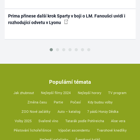
Prima přinese další krok Sparty v boji o LM. Fanoušci uvidí i
rozhodující odvetu v Lyonu
Populární témata
Jak zhubnout
Nejlepší filmy 2024
Nejlepší horory
TV program
Změna času
Partie
Počasí
Kdy budou volby
ZOO Nové začátky
Auto – katalog
7 pádů Honzy Dědka
Volby 2025
Svařené víno
Tatarák podle Pohlreicha
Aloe vera
Pěstování lichořeřišnice
Výpočet ascendentu
Tvarohové knedlíky
Nejlepší palačinky
Švestkový koláč