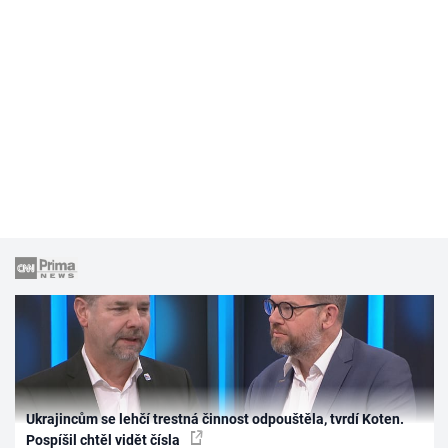
Ukrajincům se lehčí trestná činnost odpouštěla, tvrdí Koten.
Pospíšil chtěl vidět čísla