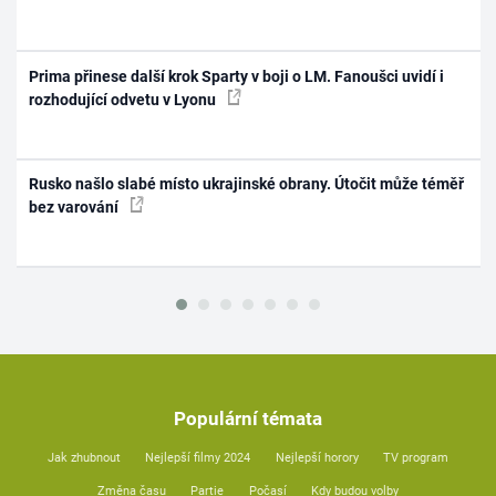
Prima přinese další krok Sparty v boji o LM. Fanoušci uvidí i
rozhodující odvetu v Lyonu
Rusko našlo slabé místo ukrajinské obrany. Útočit může téměř
bez varování
Populární témata
Jak zhubnout
Nejlepší filmy 2024
Nejlepší horory
TV program
Změna času
Partie
Počasí
Kdy budou volby