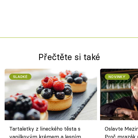
Přečtěte si také
SLADKÉ
NOVINKY
Tartaletky z lineckého těsta s
Oslavte Mezin
vanilkovým krémem a lesním
Proč mrazák n