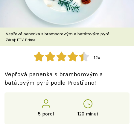
Škola vaření
Recepty z TV
Vepřová panenka s bramborovým a batátovým pyré
Speciál: Cuketa
Zdroj: FTV Prima
Těhotnej kuchař
12x
Sledujte prima+
Vepřová panenka s bramborovým a
batátovým pyré podle Prostřeno!
Přihlášení
Sledujte nás
5 porcí
120 minut