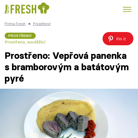
Prima Fresh
■
Prostřeno!
Kuře
Polévky k večeři
Rychlé večeře
Trendy:
PROSTŘENO!
Pin it
Prostřeno, soutěžící
Česká kuchyně
Čokoláda
Prostřeno: Vepřová panenka
s bramborovým a batátovým
pyré
Témata
Recepty
Články
TV Program