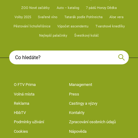
ZOO Nové začátky
Auto – katalog
7 pádů Honzy Dědka
Volby 2025
Svařené víno
Tatarák podle Pohlreicha
Aloe vera
Pěstování lichořeřišnice
Výpočet ascendentu
Tvarohové knedlíky
Nejlepší palačinky
Švestkový koláč
O FTV Prima
Management
Volná místa
Press
Reklama
Castingy a výzvy
HbbTV
Kontakty
Podmínky užívání
Zpracování osobních údajů
Cookies
Nápověda