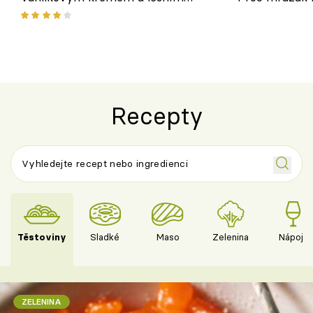
ovocem podle Bread Society
horku vsadit 
Recepty
Těstoviny
Sladké
Maso
Zelenina
Nápoje
ZELENINA