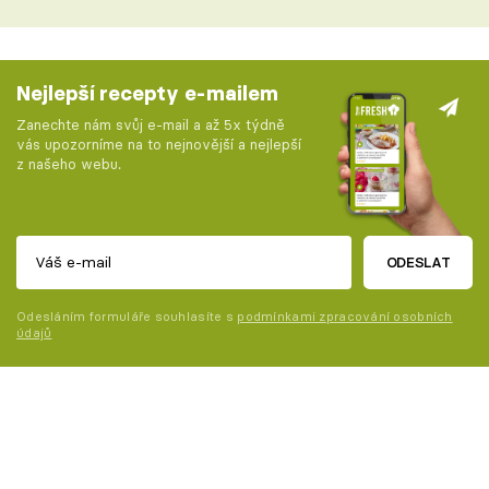
Nejlepší recepty e-mailem
Zanechte nám svůj e-mail a až 5x týdně
vás upozorníme na to nejnovější a nejlepší
z našeho webu.
ODESLAT
Odesláním formuláře souhlasíte s
podmínkami zpracování osobních
údajů