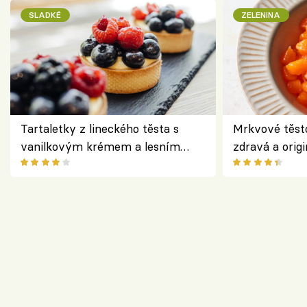
SLADKÉ
ZELENINA
Tartaletky z lineckého těsta s
Mrkvové těst
vanilkovým krémem a lesním
zdravá a origi
ovocem podle Bread Society
klasiky