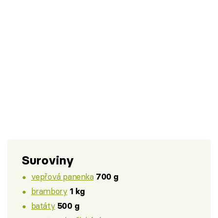
Suroviny
vepřová panenka
700 g
brambory
1 kg
batáty
500 g