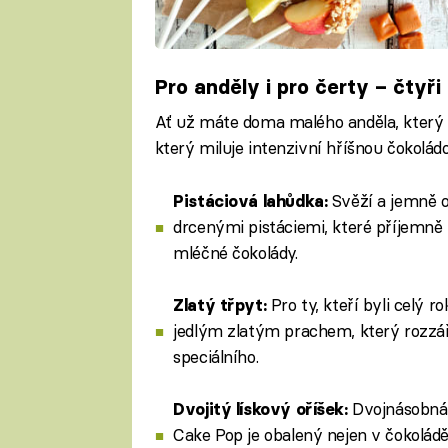
Pro anděly i pro čerty – čtyř
Ať už máte doma malého anděla, který s
který miluje intenzivní hříšnou čokolád
Svěží a jemně o
Pistáciová lahůdka:
drcenými pistáciemi, které příjemně 
mléčné čokolády.
Pro ty, kteří byli celý r
Zlatý třpyt:
jedlým zlatým prachem, který rozzář
speciálního.
Dvojnásobná 
Dvojitý lískový oříšek:
Cake Pop je obalený nejen v čokolád