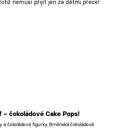
otiž nemusí přijít jen za dětmi přece!
f – čokoládové Cake Pops!
ky a čokoládové figurky. Brněnská čokoládová