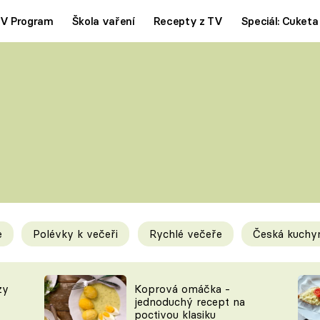
V Program
Škola vaření
Recepty z TV
Speciál: Cuketa
Polévky
Saláty
ČESKÁ KLASIKA
TĚSTOVIN
SILNÉ VÝVARY
SLADKÉ
KRÉMOVÉ
BEZMASÁ J
e
Polévky k večeři
Rychlé večeře
Česká kuchy
y
Tipy a triky
Novink
zy
Koprová omáčka -
jednoduchý recept na
poctivou klasiku
KAM ZA JÍDLEM
BLOG