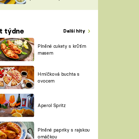
TORKY
ESH
t týdne
Další hity
Plněné cukety s krůtím
masem
Hrníčková buchta s
ovocem
Aperol Spritz
Plněné papriky s rajskou
omáčkou