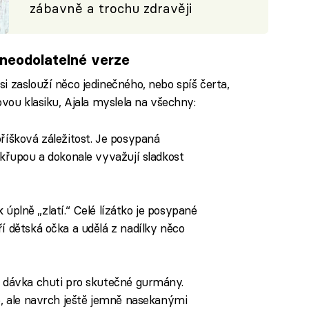
zábavně a trochu zdravěji
i neodolatelné verze
i zaslouží něco jedinečného, nebo spíš čerta,
ovou klasiku, Ajala myslela na všechny:
říšková záležitost. Je posypaná
křupou a dokonale vyvažují sladkost
ok úplně „zlatí.“ Celé lízátko je posypané
í dětská očka a udělá z nadílky něco
dávka chuti pro skutečné gurmány.
ě, ale navrch ještě jemně nasekanými