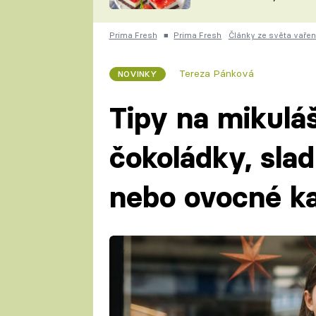
nepotřebujete troubu
ZDENĚK
ČESKO NA TALÍŘI
POHLREICH
Prima Fresh
■
Prima Fresh
Články ze světa vařen
KAROLÍNA,
JAROSLAV SAPÍK
DOMÁCÍ
Tereza Pánková
NOVINKY
KUCHAŘKA
KAROLÍNA
KAMBERSKÁ
Tipy na mikulá
čokoládky, sladk
nebo ovocné k