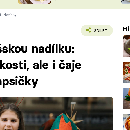
ŠÉFREDAK
VYCHYTÁVKY
í
Novinky
SOUTĚŽ FR
NA NÁKUPECH
ČASOPIS
Hi
SDÍLET
šskou nadílku:
osti, ale i čaje
apsičky