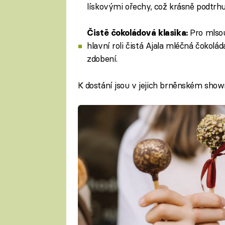
lískovými ořechy, což krásně podtrhu
Pro mlsou
Čistě čokoládová klasika:
hlavní roli čistá Ajala mléčná čokol
zdobení.
K dostání jsou v jejich brněnském sho