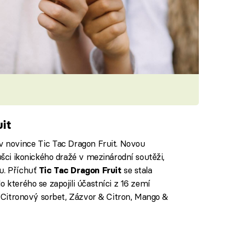
uit
 v novince Tic Tac Dragon Fruit. Novou
ušci ikonického dražé v mezinárodní soutěži,
u. Příchuť
se stala
Tic Tac Dragon Fruit
o kterého se zapojili účastníci z 16 zemí
ly Citronový sorbet, Zázvor & Citron, Mango &