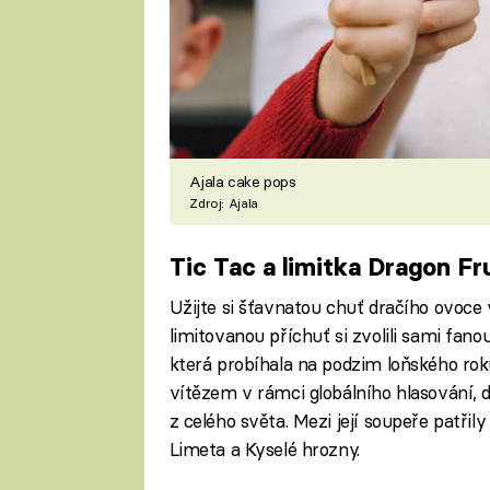
Ajala cake pops
Zdroj: Ajala
Tic Tac a limitka Dragon Fr
Užijte si šťavnatou chuť dračího ovoce
limitovanou příchuť si zvolili sami fano
která probíhala na podzim loňského rok
vítězem v rámci globálního hlasování, d
z celého světa. Mezi její soupeře patři
Limeta a Kyselé hrozny.