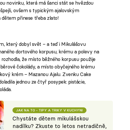
kou novinku, která má šanci stát se hvězdou
 špejli, ovšem s typickým ajalovským
 dětem přinese třeba zlato!
m, který dobyl svět – a teď i Mikulášovu
haného dortového korpusu, krému a polevy na
 rozhodla, že místo běžného korpusu použije
ýběrové čokolády, a místo obyčejného krému
oříškový krém – Mazanou Ajalu. Zvenku Cake
oladila jednou ze čtyř posypek: pistácie,
oláda.
JAK NA TO - TIPY A TRIKY V KUCHYNI
Chystáte dětem mikulášskou
nadílku? Zkuste to letos netradičně,