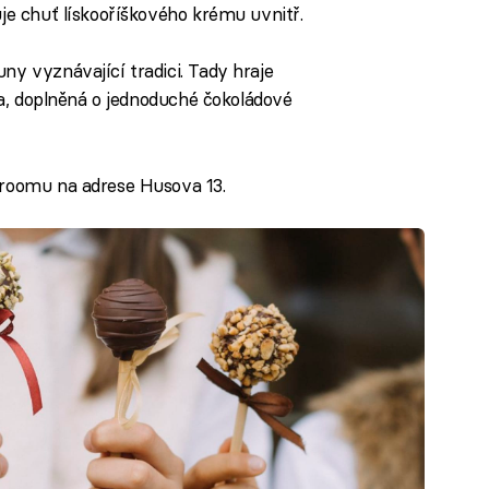
je chuť lískooříškového krému uvnitř.
ny vyznávající tradici. Tady hraje
áda, doplněná o jednoduché čokoládové
wroomu na adrese Husova 13.