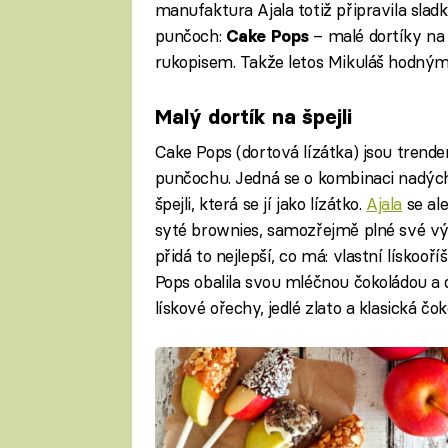
manufaktura Ajala totiž připravila slad
punčoch:
– malé dortíky na
Cake Pops
rukopisem. Takže letos Mikuláš hodným
Malý dortík na špejli
Cake Pops (dortová lízátka) jsou trende
punčochu. Jedná se o kombinaci nadýc
špejli, která se jí jako lízátko.
Ajala
se ale
syté brownies, samozřejmě plné své v
přidá to nejlepší, co má: vlastní lísko
Pops obalila svou mléčnou čokoládou a d
lískové ořechy, jedlé zlato a klasická čok