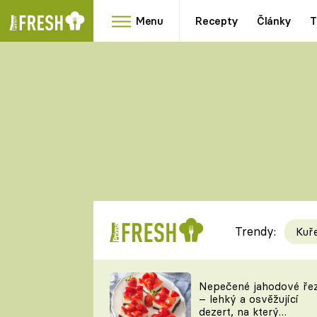
Menu
Recepty
Články
T
Oblíbené
Přílohy
recepty
HRANOLKY
HOUBY
KNEDLÍKY
DÝNĚ
KAŠE
RYCHLOVKY
Trendy:
Kuř
Populární
Videorecept
Nepečené jahodové ře
– lehký a osvěžující
kuchaři
dezert, na který
TEĎ VAŘÍ ŠÉF!