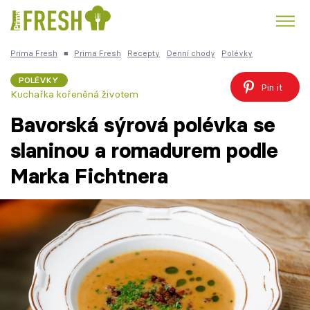
Prima Fresh
■
Prima Fresh
Recepty
Denní chody
Polévky
Kuře
Polévky k večeři
Rychlé večeře
Trendy:
POLÉVKY
Pin it
Kuchařka kořeněná životem
Česká kuchyně
Čokoláda
Bavorská sýrová polévka se
slaninou a romadurem podle
Marka Fichtnera
Témata
Recepty
Články
TV Program