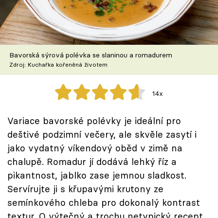
Škola vaření
Recepty z TV
Bavorská sýrová polévka se slaninou a romadurem
Speciál: Cuketa
Zdroj: Kuchařka kořeněná životem
Těhotnej kuchař
14x
Sledujte prima+
Variace bavorské polévky je ideální pro
deštivé podzimní večery, ale skvěle zasytí i
Přihlášení
jako vydatný víkendový oběd v zimě na
chalupě. Romadur jí dodává lehký říz a
Sledujte nás
pikantnost, jablko zase jemnou sladkost.
Servírujte ji s křupavými krutony ze
semínkového chleba pro dokonalý kontrast
textur. O výtečný a trochu netypický recept