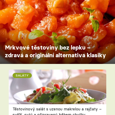
Mrkvové těstoviny bez lepku –
zdravá a originální alternativa klasiky
SALÁTY
Těstovinový salát s uzenou makrelou a rajčaty –
svěží, sytý a připravený během chvilky