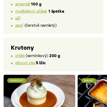
ementál
100 g
muškátový oříšek
1 špetka
sůl
pepř
(čerstvě namletý)
Krutony
chléb
(semínkový)
200 g
olivový olej
5 lžic
OMÁČKY
MASO