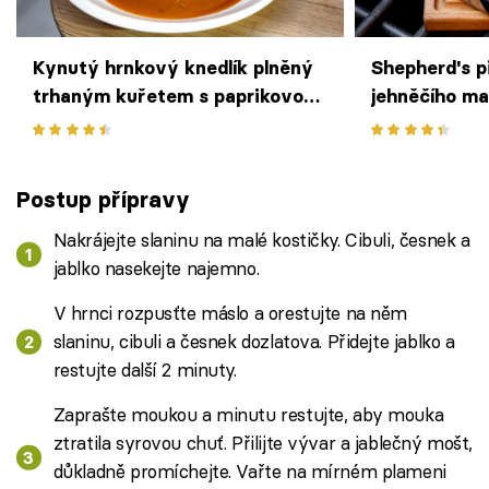
Kynutý hrnkový knedlík plněný
Shepherd's pi
trhaným kuřetem s paprikovou
jehněčího m
omáčkou podle Marka Fichtnera
salátem podl
Postup přípravy
Nakrájejte slaninu na malé kostičky. Cibuli, česnek a
jablko nasekejte najemno.
V hrnci rozpusťte máslo a orestujte na něm
slaninu, cibuli a česnek dozlatova. Přidejte jablko a
restujte další 2 minuty.
Zaprašte moukou a minutu restujte, aby mouka
ztratila syrovou chuť. Přilijte vývar a jablečný mošt,
důkladně promíchejte. Vařte na mírném plameni