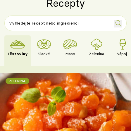
Recepty
Těstoviny
Sladké
Maso
Zelenina
Nápoje
ZELENINA