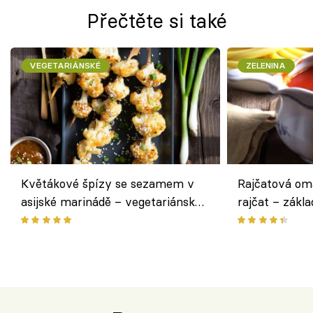
Přečtěte si také
VEGETARIÁNSKÉ
ZELENINA
Květákové špízy se sezamem v
Rajčatová om
asijské marinádě – vegetariánská
rajčat – zákla
chuťovka z grilu