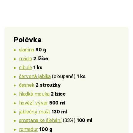
Polévka
slanina
90 g
máslo
2 lžíce
cibule
1 ks
červená jablka
(oloupané)
1 ks
česnek
2 stroužky
hladká mouka
2 lžíce
hovězí vývar
500 ml
jablečný mošt
130 ml
smetana ke šlehání
(33%)
100 ml
romadur
100 g