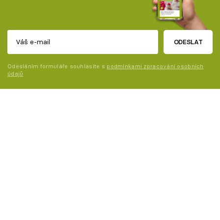
ODESLAT
Odesláním formuláře souhlasíte s
podmínkami zpracování osobních
údajů