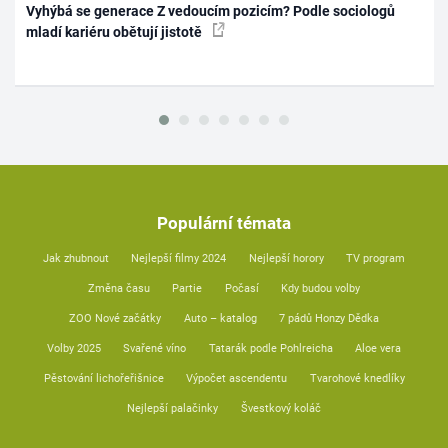
Vyhýbá se generace Z vedoucím pozicím? Podle sociologů
mladí kariéru obětují jistotě
Populární témata
Jak zhubnout
Nejlepší filmy 2024
Nejlepší horory
TV program
Změna času
Partie
Počasí
Kdy budou volby
ZOO Nové začátky
Auto – katalog
7 pádů Honzy Dědka
Volby 2025
Svařené víno
Tatarák podle Pohlreicha
Aloe vera
Pěstování lichořeřišnice
Výpočet ascendentu
Tvarohové knedlíky
Nejlepší palačinky
Švestkový koláč