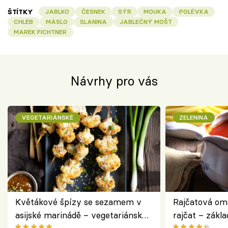
ŠTÍTKY
JABLKO
ČESNEK
SÝR
MOUKA
POLÉVKA
CHLÉB
MÁSLO
SLANINA
JABLEČNÝ MOŠT
MAREK FICHTNER
Návrhy pro vás
VEGETARIÁNSKÉ
ZELENINA
Květákové špízy se sezamem v
Rajčatová om
asijské marinádě – vegetariánská
rajčat – zákla