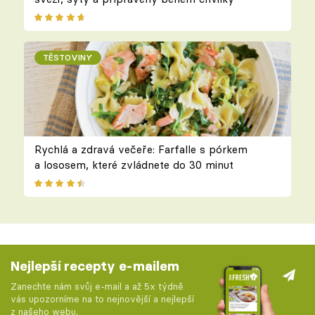
TĚSTOVINY
Rychlá a zdravá večeře: Farfalle s pórkem
a lososem, které zvládnete do 30 minut
Nejlepší recepty e-mailem
Zanechte nám svůj e-mail a až 5x týdně
vás upozorníme na to nejnovější a nejlepší
z našeho webu.