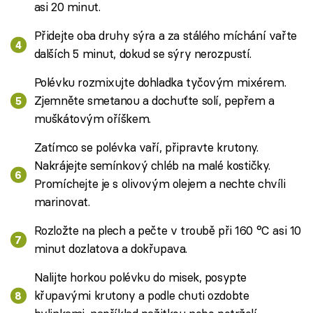
asi 20 minut.
Přidejte oba druhy sýra a za stálého míchání vařte
dalších 5 minut, dokud se sýry nerozpustí.
Polévku rozmixujte dohladka tyčovým mixérem.
Zjemněte smetanou a dochuťte solí, pepřem a
muškátovým oříškem.
Zatímco se polévka vaří, připravte krutony.
Nakrájejte semínkový chléb na malé kostičky.
Promíchejte je s olivovým olejem a nechte chvíli
marinovat.
Rozložte na plech a pečte v troubě při 160 °C asi 10
minut dozlatova a dokřupava.
Nalijte horkou polévku do misek, posypte
křupavými krutony a podle chuti ozdobte