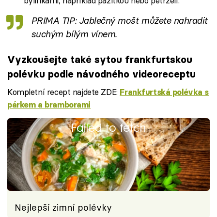
bylinkami, například pažitkou nebo petrželí.
PRIMA TIP: Jablečný mošt můžete nahradit
suchým bílým vínem.
Vyzkoušejte také sytou frankfurtskou
polévku podle návodného videoreceptu
Kompletní recept najdete ZDE:
Frankfurtská polévka s
párkem a bramborami
Failed to fetch
Nejlepší zimní polévky