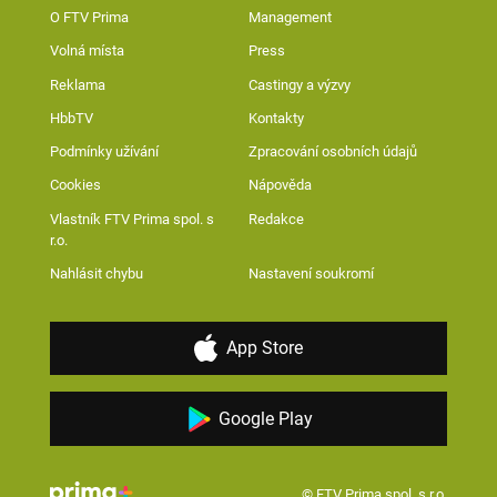
O FTV Prima
Management
Volná místa
Press
Reklama
Castingy a výzvy
HbbTV
Kontakty
Podmínky užívání
Zpracování osobních údajů
Cookies
Nápověda
Vlastník FTV Prima spol. s
Redakce
r.o.
Nahlásit chybu
Nastavení soukromí
App Store
Google Play
© FTV Prima spol. s r.o.