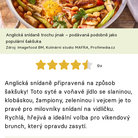
Škola vaření
Recepty z TV
Anglická snídaně trochu jinak – podávaná podobně jako
Speciál: Cuketa
populární šakšuka
Zdroj: Imagefood BM, Kulinární studio MAFRA, Profimedia.cz
Těhotnej kuchař
9x
Sledujte prima+
Anglická snídaně připravená na způsob
Přihlášení
šakšuky! Toto syté a voňavé jídlo se slaninou,
klobáskou, žampiony, zeleninou i vejcem je to
pravé pro milovníky snídaní na vidličku.
Sledujte nás
Rychlá, hřejivá a ideální volba pro víkendový
brunch, který opravdu zasytí.