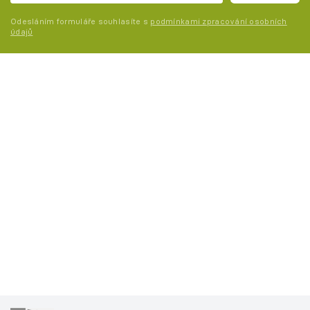
Odesláním formuláře souhlasíte s
podmínkami zpracování osobních
údajů