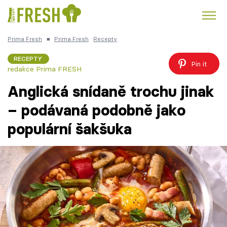
Prima Fresh
■
Prima Fresh
Recepty
Kuře
Polévky k večeři
Rychlé večeře
Trendy:
RECEPTY
Pin it
redakce Prima FRESH
Česká kuchyně
Čokoláda
Anglická snídaně trochu jinak
– podávaná podobně jako
populární šakšuka
Témata
Recepty
Články
TV Program