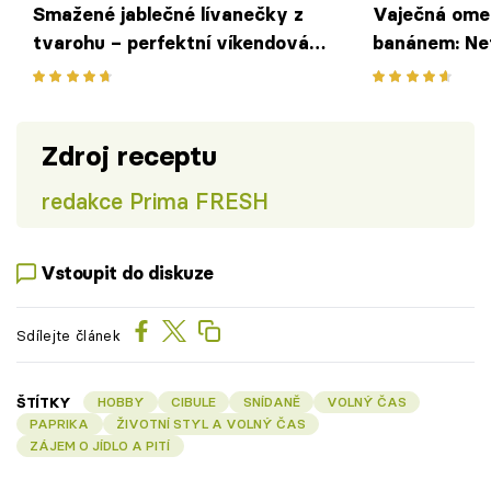
Smažené jablečné lívanečky z
Vaječná omel
tvarohu – perfektní víkendová
banánem: Net
snídaně ovoněná skořicí
která pohladí
Zdroj receptu
redakce Prima FRESH
Vstoupit do diskuze
Sdílejte článek
ŠTÍTKY
HOBBY
CIBULE
SNÍDANĚ
VOLNÝ ČAS
PAPRIKA
ŽIVOTNÍ STYL A VOLNÝ ČAS
ZÁJEM O JÍDLO A PITÍ