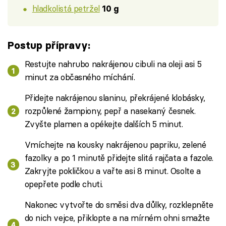
hladkolistá petržel
10 g
Postup přípravy:
Restujte nahrubo nakrájenou cibuli na oleji asi 5
minut za občasného míchání.
Přidejte nakrájenou slaninu, překrájené klobásky,
rozpůlené žampiony, pepř a nasekaný česnek.
Zvyšte plamen a opékejte dalších 5 minut.
Vmíchejte na kousky nakrájenou papriku, zelené
fazolky a po 1 minutě přidejte slitá rajčata a fazole.
Zakryjte pokličkou a vařte asi 8 minut. Osolte a
opepřete podle chuti.
Nakonec vytvořte do směsi dva důlky, rozklepněte
do nich vejce, přiklopte a na mírném ohni smažte