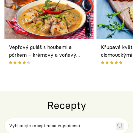
Vepřový guláš s houbami a
Křupavé květ
pórkem – krémový a voňavý
olomouckými 
pokrm z jednoho hrnce
bezlepkový o
českým sýre
Recepty