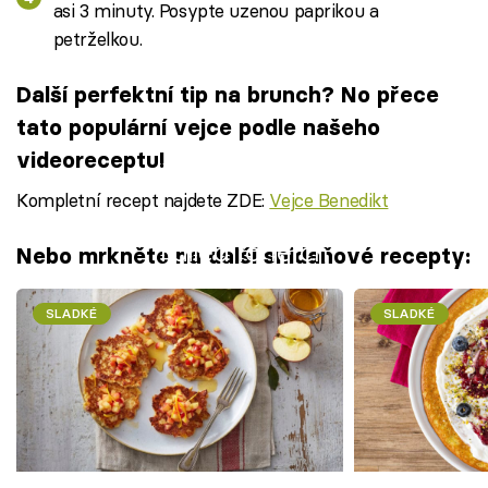
asi 3 minuty. Posypte uzenou paprikou a
petrželkou.
Další perfektní tip na brunch? No přece
tato populární vejce podle našeho
videoreceptu!
Kompletní recept najdete ZDE:
Vejce Benedikt
Failed to fetch
Nebo mrkněte na další snídaňové recepty:
SLADKÉ
SLADKÉ