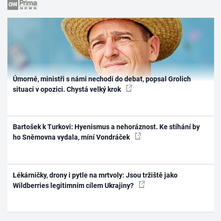
Úmorné, ministři s námi nechodí do debat, popsal Grolich
situaci v opozici. Chystá velký krok
Bartošek k Turkovi: Hyenismus a nehoráznost. Ke stíhání by
ho Sněmovna vydala, míní Vondráček
Lékárničky, drony i pytle na mrtvoly: Jsou tržiště jako
Wildberries legitimním cílem Ukrajiny?