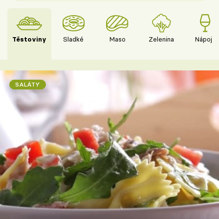
Těstoviny
Sladké
Maso
Zelenina
Nápoje
SALÁTY