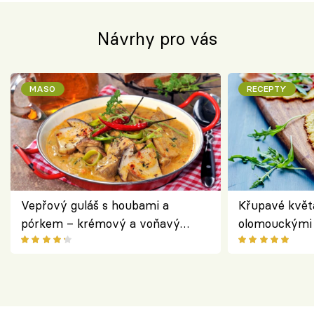
Návrhy pro vás
MASO
RECEPTY
Vepřový guláš s houbami a
Křupavé květ
pórkem – krémový a voňavý
olomouckými 
pokrm z jednoho hrnce
bezlepkový o
českým sýre