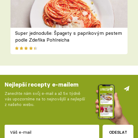
Super jednoduše: Špagety s paprikovým pestem
podle Zdeňka Pohlreicha
Nejlepší recepty e-mailem
Zanechte nám svůj e-mail a až 5x týdně
vás upozorníme na to nejnovější a nejlepší
z našeho webu.
ODESLAT