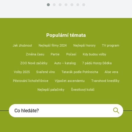
Populární témata
Jak zhubnout
Nejlepší filmy 2024
Nejlepší horory
TV program
Změna času
Partie
Počasí
Kdy budou volby
ZOO Nové začátky
Auto – katalog
7 pádů Honzy Dědka
Volby 2025
Svařené víno
Tatarák podle Pohlreicha
Aloe vera
Pěstování lichořeřišnice
Výpočet ascendentu
Tvarohové knedlíky
Nejlepší palačinky
Švestkový koláč