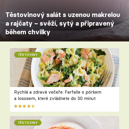
Těstovinový salát s uzenou makrelou
a rajčaty – svěží, sytý a připravený
během chvilky
TĚSTOVINY
Rychlá a zdravá večeře: Farfalle s pórkem
a lososem, které zvládnete do 30 minut
TĚSTOVINY