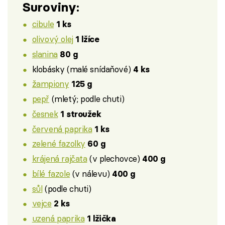
Suroviny:
cibule
1 ks
olivový olej
1 lžíce
slanina
80 g
klobásky (malé snídaňové)
4 ks
žampiony
125 g
pepř
(mletý; podle chuti)
česnek
1 stroužek
červená paprika
1 ks
zelené fazolky
60 g
krájená rajčata
(v plechovce)
400 g
bílé fazole
(v nálevu)
400 g
sůl
(podle chuti)
vejce
2 ks
uzená paprika
1 lžička