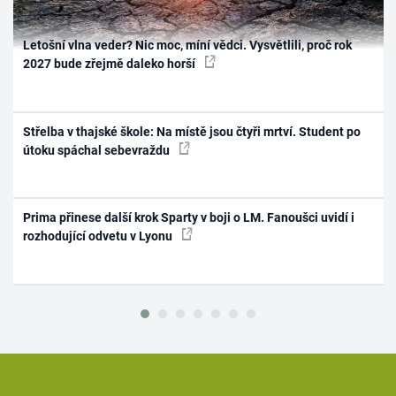
Letošní vlna veder? Nic moc, míní vědci. Vysvětlili, proč rok
2027 bude zřejmě daleko horší
Střelba v thajské škole: Na místě jsou čtyři mrtví. Student po
útoku spáchal sebevraždu
Prima přinese další krok Sparty v boji o LM. Fanoušci uvidí i
rozhodující odvetu v Lyonu