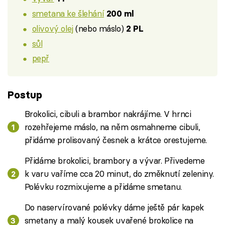
smetana ke šlehání
200 ml
olivový olej
(nebo máslo)
2 PL
sůl
pepř
Postup
Brokolici, cibuli a brambor nakrájíme. V hrnci
rozehřejeme máslo, na něm osmahneme cibuli,
přidáme prolisovaný česnek a krátce orestujeme.
Přidáme brokolici, brambory a vývar. Přivedeme
k varu vaříme cca 20 minut, do změknutí zeleniny.
Polévku rozmixujeme a přidáme smetanu.
Do naservírované polévky dáme ještě pár kapek
smetany a malý kousek uvařené brokolice na