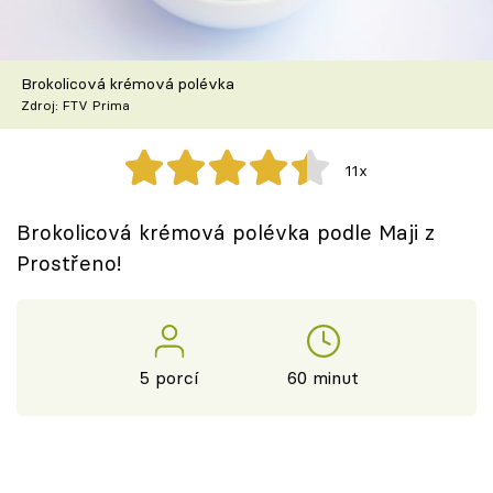
Škola vaření
Recepty z TV
Brokolicová krémová polévka
Zdroj: FTV Prima
Speciál: Cuketa
11x
Těhotnej kuchař
Brokolicová krémová polévka podle Maji z
Sledujte prima+
Prostřeno!
Přihlášení
5 porcí
60 minut
Sledujte nás