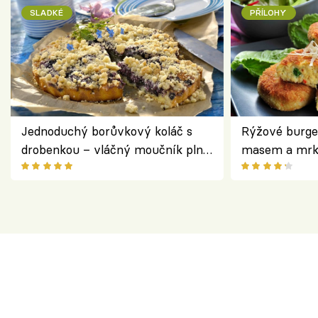
SLADKÉ
PŘÍLOHY
Jednoduchý borůvkový koláč s
Rýžové burge
drobenkou – vláčný moučník plný
masem a mrk
ovoce
salátem – leh