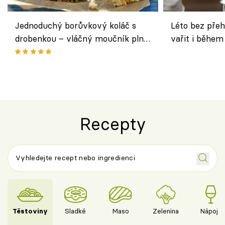
Jednoduchý borůvkový koláč s
Léto bez přeh
drobenkou – vláčný moučník plný
vařit i během
ovoce
Recepty
Těstoviny
Sladké
Maso
Zelenina
Nápoje