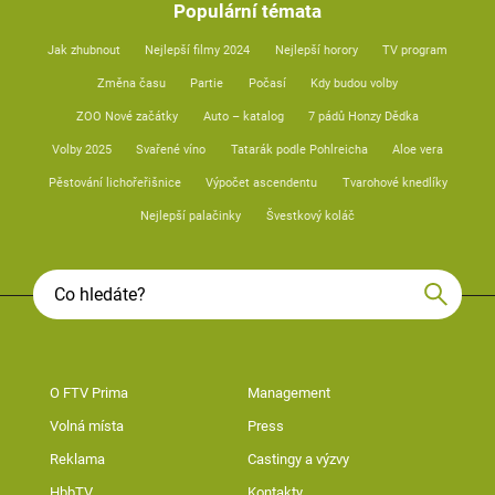
Populární témata
Jak zhubnout
Nejlepší filmy 2024
Nejlepší horory
TV program
Změna času
Partie
Počasí
Kdy budou volby
ZOO Nové začátky
Auto – katalog
7 pádů Honzy Dědka
Volby 2025
Svařené víno
Tatarák podle Pohlreicha
Aloe vera
Pěstování lichořeřišnice
Výpočet ascendentu
Tvarohové knedlíky
Nejlepší palačinky
Švestkový koláč
O FTV Prima
Management
Volná místa
Press
Reklama
Castingy a výzvy
HbbTV
Kontakty