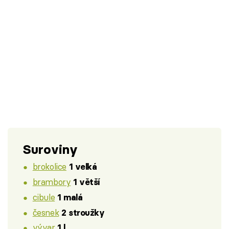
Suroviny
brokolice
1 velká
brambory
1 větší
cibule
1 malá
česnek
2 stroužky
vývar
1 l