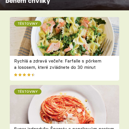
během chvilky
TĚSTOVINY
Rychlá a zdravá večeře: Farfalle s pórkem
a lososem, které zvládnete do 30 minut
TĚSTOVINY
Super jednoduše: Špagety s paprikovým pestem