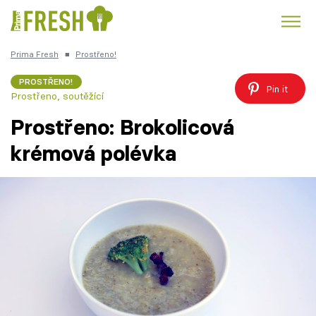
Prima Fresh
■
Prostřeno!
Kuře
Polévky k večeři
Rychlé večeře
Trendy:
PROSTŘENO!
Pin it
Prostřeno, soutěžící
Česká kuchyně
Čokoláda
Prostřeno: Brokolicová
krémová polévka
Témata
Recepty
Články
TV Program