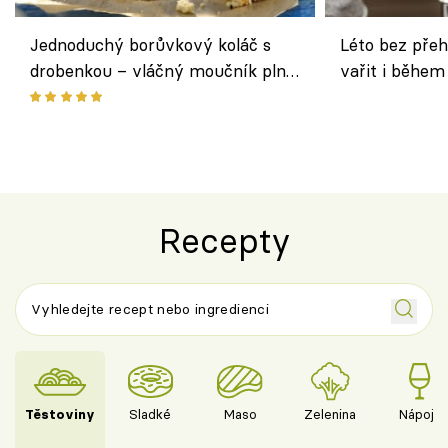
Jednoduchý borůvkový koláč s
Léto bez přeh
drobenkou – vláčný moučník plný
vařit i během
ovoce
Recepty
Těstoviny
Sladké
Maso
Zelenina
Nápoje