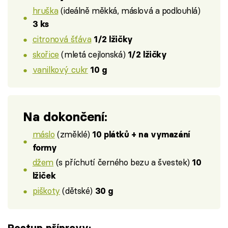
hruška
(ideálně měkká, máslová a podlouhlá)
3 ks
citronová šťáva
1/2 lžičky
skořice
(mletá cejlonská)
1/2 lžičky
vanilkový cukr
10 g
Na dokončení:
máslo
(změklé)
10 plátků + na vymazání
formy
džem
(s příchutí černého bezu a švestek)
10
lžiček
piškoty
(dětské)
30 g
Postup přípravy: