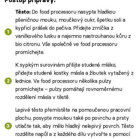
Do food processoru nasypte hladkou
Těsto:
pšeničnou mouku, moučkový cukr, špetku soli a
kypřicí prášek do pečiva. Přidejte zrníčka z
vanilkového lusku a najemno nastrouhanou kůru z
bio citronu. Vše společně ve food processoru
promíchejte.
K sypkým surovinám přilijte studené mléko,
přidejte studené kostky másla a žloutek vytažený z
lednice. Ve food processoru několika pulzy
promíchejte – pulzy pomáhají rovnoměrnému
rozdělení másla v těstě.
Lepivé těsto přemístěte na pomoučenou pracovní
plochu, posypte moukou také po povrchu a prsty
utlačte tak, aby mělo hladký nelepivý povrch. Těsto
rozdělte napůl a z každého dílu vytvořte s pomocí