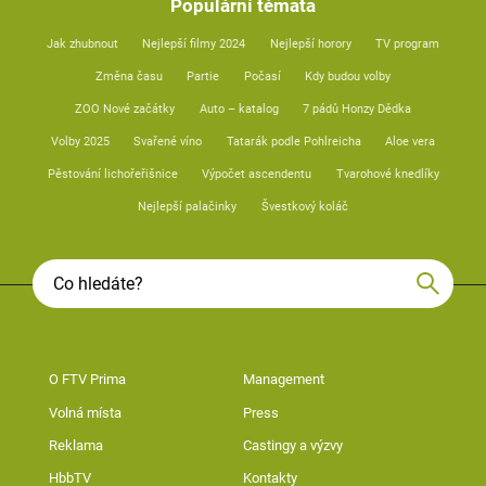
Populární témata
Jak zhubnout
Nejlepší filmy 2024
Nejlepší horory
TV program
Změna času
Partie
Počasí
Kdy budou volby
ZOO Nové začátky
Auto – katalog
7 pádů Honzy Dědka
Volby 2025
Svařené víno
Tatarák podle Pohlreicha
Aloe vera
Pěstování lichořeřišnice
Výpočet ascendentu
Tvarohové knedlíky
Nejlepší palačinky
Švestkový koláč
O FTV Prima
Management
Volná místa
Press
Reklama
Castingy a výzvy
HbbTV
Kontakty