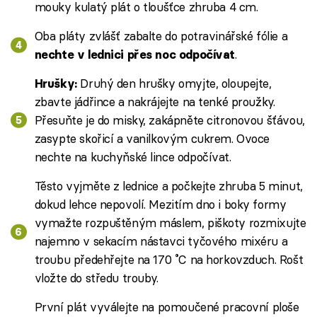
mouky kulatý plát o tloušťce zhruba 4 cm.
Oba pláty zvlášť zabalte do potravinářské fólie a
.
nechte v lednici přes noc odpočívat
Druhý den hrušky omyjte, oloupejte,
Hrušky:
zbavte jádřince a nakrájejte na tenké proužky.
Přesuňte je do misky, zakápněte citronovou šťávou,
zasypte skořicí a vanilkovým cukrem. Ovoce
nechte na kuchyňské lince odpočívat.
Těsto vyjměte z lednice a počkejte zhruba 5 minut,
dokud lehce nepovolí. Mezitím dno i boky formy
vymažte rozpuštěným máslem, piškoty rozmixujte
najemno v sekacím nástavci tyčového mixéru a
troubu předehřejte na 170 ˚C na horkovzduch. Rošt
vložte do středu trouby.
První plát vyválejte na pomoučené pracovní ploše