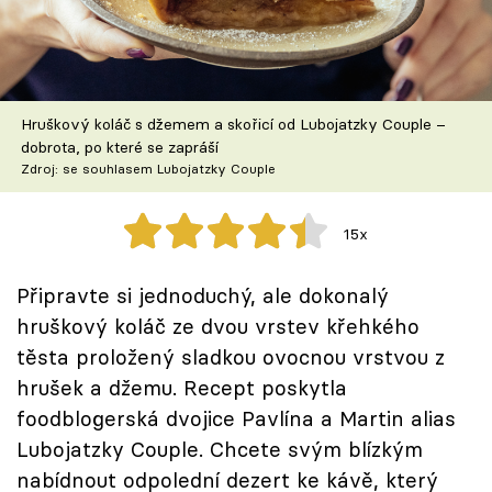
Škola vaření
Recepty z TV
Hruškový koláč s džemem a skořicí od Lubojatzky Couple –
Speciál: Cuketa
dobrota, po které se zapráší
Zdroj: se souhlasem Lubojatzky Couple
Těhotnej kuchař
15x
Sledujte prima+
Připravte si jednoduchý, ale dokonalý
Přihlášení
hruškový koláč ze dvou vrstev křehkého
těsta proložený sladkou ovocnou vrstvou z
hrušek a džemu. Recept poskytla
Sledujte nás
foodblogerská dvojice Pavlína a Martin alias
Lubojatzky Couple. Chcete svým blízkým
nabídnout odpolední dezert ke kávě, který