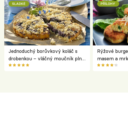
SLADKÉ
PŘÍLOHY
Jednoduchý borůvkový koláč s
Rýžové burge
drobenkou – vláčný moučník plný
masem a mrk
ovoce
salátem – leh