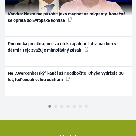
Vondra: Nesmíme působit jako magnet na migranty. Konečná
se opřela do Evropské komise
Podmínka pro Ukrajince za útok zápalnou lahví na dům s
dětmi? Tejc zvažuje mimořádný zásah
Na „Švarcenberský“ kanál už neodbočíte. Chyba vydržela 30
let, teď ceduli celou odstraní