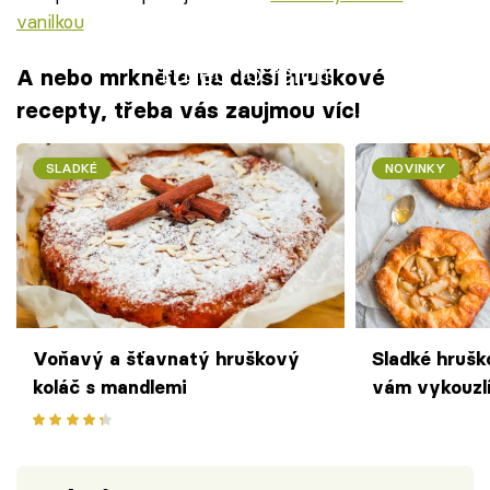
vanilkou
Failed to fetch
A nebo mrkněte na další hruškové
recepty, třeba vás zaujmou víc!
SLADKÉ
NOVINKY
Voňavý a šťavnatý hruškový
Sladké hrušk
koláč s mandlemi
vám vykouzlí