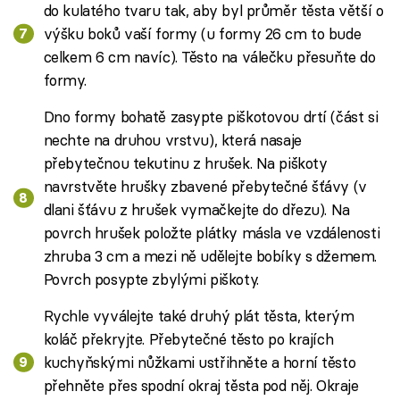
do kulatého tvaru tak, aby byl průměr těsta větší o
výšku boků vaší formy (u formy 26 cm to bude
celkem 6 cm navíc). Těsto na válečku přesuňte do
formy.
Dno formy bohatě zasypte piškotovou drtí (část si
nechte na druhou vrstvu), která nasaje
přebytečnou tekutinu z hrušek. Na piškoty
navrstvěte hrušky zbavené přebytečné šťávy (v
dlani šťávu z hrušek vymačkejte do dřezu). Na
povrch hrušek položte plátky másla ve vzdálenosti
zhruba 3 cm a mezi ně udělejte bobíky s džemem.
Povrch posypte zbylými piškoty.
Rychle vyválejte také druhý plát těsta, kterým
koláč překryjte. Přebytečné těsto po krajích
kuchyňskými nůžkami ustřihněte a horní těsto
přehněte přes spodní okraj těsta pod něj. Okraje