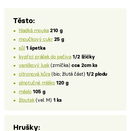
Těsto:
hladká mouka
210 g
moučkový cukr
25 g
sůl
1 špetka
kypřicí prášek do pečiva
1/2 lžičky
vanilkový lusk
(zrníčka)
cca 2cm ks
citronová kůra
(bio; žlutá část)
1/2 plodu
plnotučné mléko
120 g
máslo
105 g
žloutek
(vel. M)
1 ks
Hrušky: