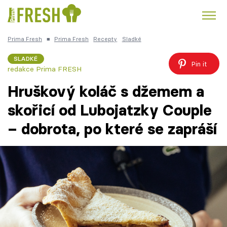
Prima Fresh
■
Prima Fresh
Recepty
Sladké
Kuře
Polévky k večeři
Rychlé večeře
Trendy:
SLADKÉ
Pin it
redakce Prima FRESH
Česká kuchyně
Čokoláda
Hruškový koláč s džemem a
skořicí od Lubojatzky Couple
– dobrota, po které se zapráší
Témata
Recepty
Články
TV Program