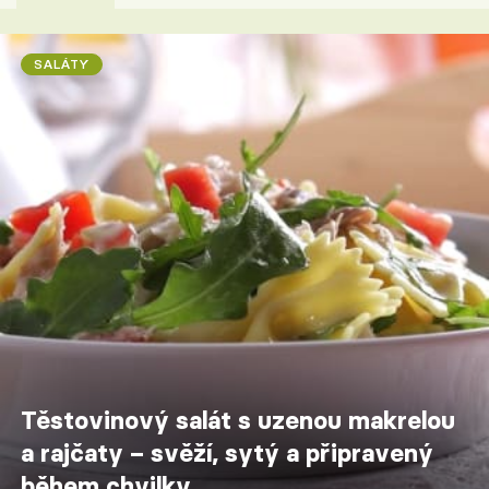
SALÁTY
Těstovinový salát s uzenou makrelou
a rajčaty – svěží, sytý a připravený
během chvilky