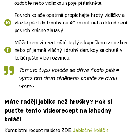
ozdobte nebo vidličkou spoje přitiskněte.
Povrch koláče opatrně propíchejte hroty vidličky a
vložte péct do trouby na 40 minut nebo dokud není
povrch krásně zlatavý.
Můžete servírovat ještě teplý s kopečkem zmrzliny
nebo příjemně vláčný i druhý den, kdy se chutě v
koláči ještě více rozvinou.
Tomuto typu koláče se dříve říkalo pité =
výraz pro druh plněného koláče ze dvou
vrstev.
Máte raději jablka než hrušky? Pak si
pusťte tento videorecept na lahodný
koláč!
Kompletní recept najdete ZDE:
Jablečný koláč s