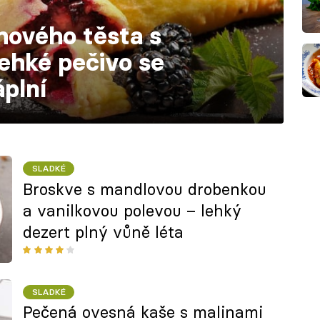
hového těsta s
ehké pečivo se
plní
SLADKÉ
Broskve s mandlovou drobenkou
a vanilkovou polevou – lehký
dezert plný vůně léta
SLADKÉ
Pečená ovesná kaše s malinami