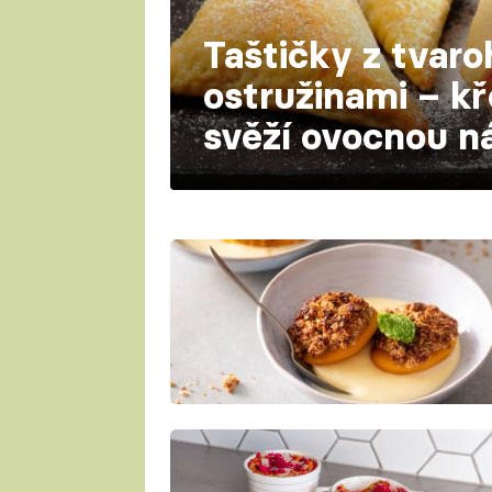
Taštičky z tvaro
ostružinami – kř
svěží ovocnou ná