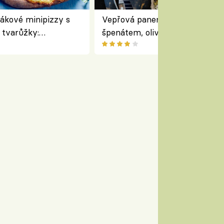
ákové minipizzy s
Vepřová panenka plněná rajčat
tvarůžky:
špenátem, olivami a fetou –
běd s typicky
perfektní středomořský recept
m
roládu