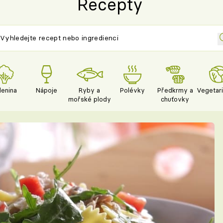
Recepty
lenina
Nápoje
Ryby a
Polévky
Předkrmy a
Vegetar
mořské plody
chuťovky