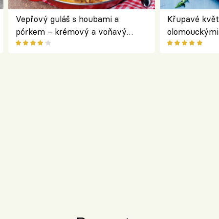
Vepřový guláš s houbami a
Křupavé květ
pórkem – krémový a voňavý
olomouckými 
pokrm z jednoho hrnce
bezlepkový o
českým sýre