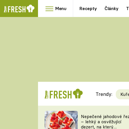
Menu
Recepty
Články
T
Oblíbené
Přílohy
recepty
HRANOLKY
HOUBY
KNEDLÍKY
DÝNĚ
KAŠE
RYCHLOVKY
Trendy:
Kuř
Populární
Videorecept
Nepečené jahodové ře
– lehký a osvěžující
kuchaři
dezert, na který
TEĎ VAŘÍ ŠÉF!