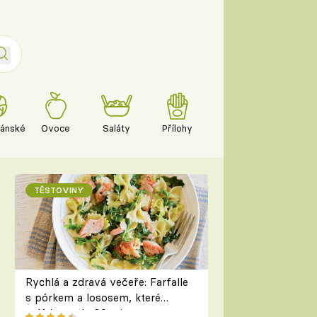
iánské
Ovoce
Saláty
Přílohy
TĚSTOVINY
Rychlá a zdravá večeře: Farfalle
s pórkem a lososem, které
zvládnete do 30 minut