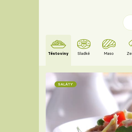
Těstoviny
Sladké
Maso
Ze
SALÁTY