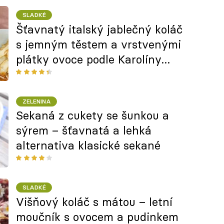
SLADKÉ
Šťavnatý italský jablečný koláč
s jemným těstem a vrstvenými
plátky ovoce podle Karolíny
Fourové
ZELENINA
Sekaná z cukety se šunkou a
sýrem – šťavnatá a lehká
alternativa klasické sekané
SLADKÉ
Višňový koláč s mátou – letní
moučník s ovocem a pudinkem