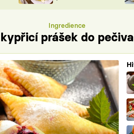
ŠÉFREDAK
VYCHYTÁVKY
SOUTĚŽ FR
NA NÁKUPECH
Ingredience
ČASOPIS
kypřicí prášek do pečiva
Hi