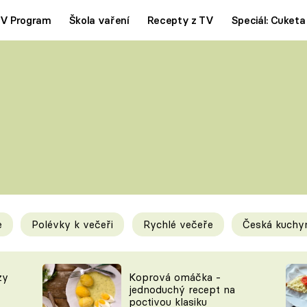
V Program
Škola vaření
Recepty z TV
Speciál: Cuketa
Polévky
Saláty
ČESKÁ KLASIKA
TĚSTOVIN
SILNÉ VÝVARY
SLADKÉ
KRÉMOVÉ
BEZMASÁ J
e
Polévky k večeři
Rychlé večeře
Česká kuchy
y
Tipy a triky
Novink
zy
Koprová omáčka -
jednoduchý recept na
poctivou klasiku
KAM ZA JÍDLEM
BLOG