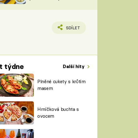
TORKY
ESH
SDÍLET
t týdne
Další hity
Plněné cukety s krůtím
masem
Hrníčková buchta s
ovocem