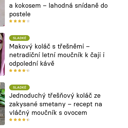
a kokosem – lahodná snídaně do
postele
SLADKÉ
Makový koláč s třešněmi –
netradiční letní moučník k čaji i
odpolední kávě
SLADKÉ
Jednoduchý třešňový koláč ze
zakysané smetany – recept na
vláčný moučník s ovocem