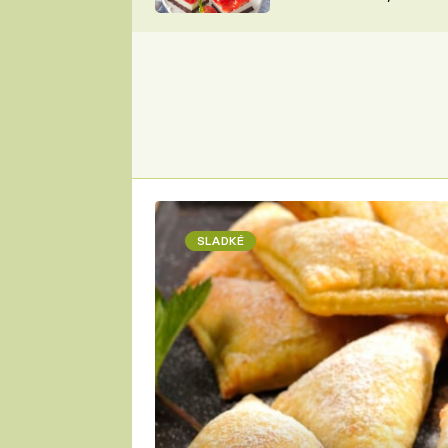
nepotřebujete troubu
ZDENĚK
ČESKO NA TALÍŘI
POHLREICH
KAROLÍNA,
JAROSLAV SAPÍK
DOMÁCÍ
KUCHAŘKA
KAROLÍNA
KAMBERSKÁ
SLADKÉ