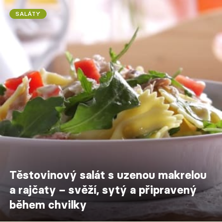
SALÁTY
Těstovinový salát s uzenou makrelou
a rajčaty – svěží, sytý a připravený
během chvilky