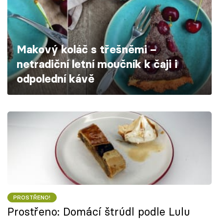
Škola vaření
Recepty z TV
Makový koláč s třešněmi –
Speciál: Cuketa
netradiční letní moučník k čaji i
odpolední kávě
Těhotnej kuchař
Sledujte prima+
Přihlášení
Sledujte nás
PROSTŘENO!
Prostřeno: Domácí štrúdl podle Lulu