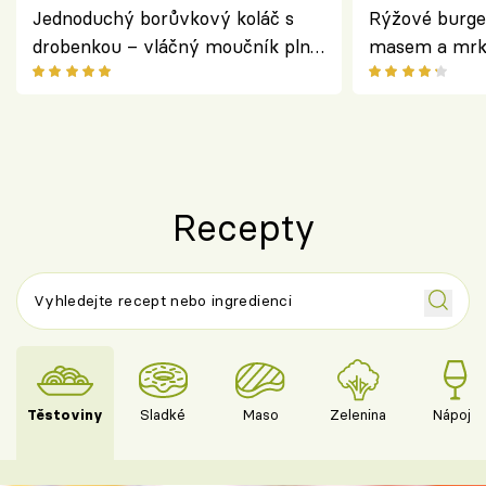
Jednoduchý borůvkový koláč s
Rýžové burge
drobenkou – vláčný moučník plný
masem a mrk
ovoce
salátem – leh
Recepty
Těstoviny
Sladké
Maso
Zelenina
Nápoje