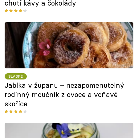
chutí kávy a čokolády
SLADKÉ
Jablka v županu – nezapomenutelný
rodinný moučník z ovoce a voňavé
skořice