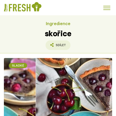
Ingredience
Kuře
Polévky k večeři
Rychlé večeře
Trendy:
skořice
Česká kuchyně
Čokoláda
SDÍLET
SLADKÉ
Témata
Recepty
Články
TV Program