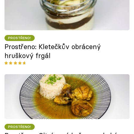
PROSTŘENO!
Prostřeno: Kletečkův obrácený
hruškový frgál
PROSTŘENO!