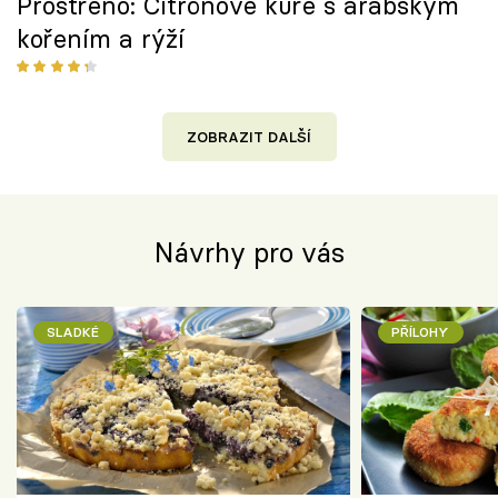
Prostřeno: Citrónové kuře s arabským
kořením a rýží
ZOBRAZIT DALŠÍ
Návrhy pro vás
SLADKÉ
PŘÍLOHY