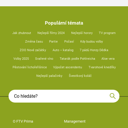
Populární témata
Jak zhubnout
Nejlepší filmy 2024
Nejlepší horory
TV program
Změna času
Partie
Počasí
Kdy budou volby
ZOO Nové začátky
Auto – katalog
7 pádů Honzy Dědka
Volby 2025
Svařené víno
Tatarák podle Pohlreicha
Aloe vera
Pěstování lichořeřišnice
Výpočet ascendentu
Tvarohové knedlíky
Nejlepší palačinky
Švestkový koláč
O FTV Prima
Management