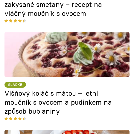
zakysané smetany – recept na
vláčný moučník s ovocem
SLADKÉ
Višňový koláč s mátou – letní
moučník s ovocem a pudinkem na
způsob bublaniny