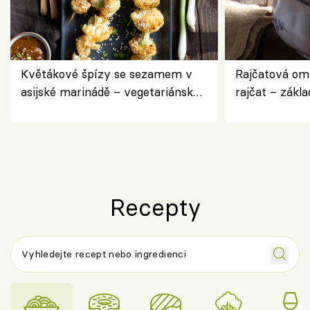
Květákové špízy se sezamem v
Rajčatová om
asijské marinádě – vegetariánská
rajčat – zákla
chuťovka z grilu
Recepty