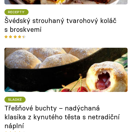
RECEPTY
Švédský strouhaný tvarohový koláč
s broskvemi
SLADKÉ
Třešňové buchty – nadýchaná
klasika z kynutého těsta s netradiční
náplní