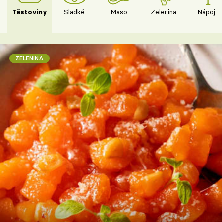
Těstoviny
Sladké
Maso
Zelenina
Nápoje
ZELENINA