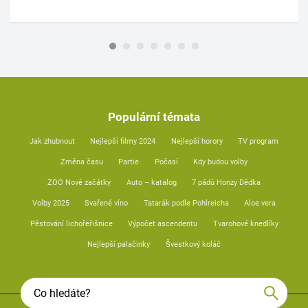
Populární témata
Jak zhubnout
Nejlepší filmy 2024
Nejlepší horory
TV program
Změna času
Partie
Počasí
Kdy budou volby
ZOO Nové začátky
Auto – katalog
7 pádů Honzy Dědka
Volby 2025
Svařené víno
Tatarák podle Pohlreicha
Aloe vera
Pěstování lichořeřišnice
Výpočet ascendentu
Tvarohové knedlíky
Nejlepší palačinky
Švestkový koláč