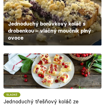
Škola vaření
Recepty z TV
Jednoduchý borůvkový koláč s
Speciál: Cuketa
drobenkou – vláčný moučník plný
ovoce
Těhotnej kuchař
Sledujte prima+
Přihlášení
Sledujte nás
SLADKÉ
Jednoduchý třešňový koláč ze