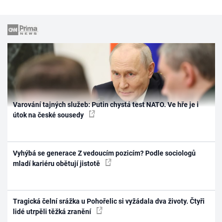
Varování tajných služeb: Putin chystá test NATO. Ve hře je i
útok na české sousedy
Vyhýbá se generace Z vedoucím pozicím? Podle sociologů
mladí kariéru obětují jistotě
Tragická čelní srážka u Pohořelic si vyžádala dva životy. Čtyři
lidé utrpěli těžká zranění