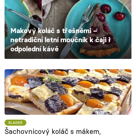
Škola vaření
Recepty z TV
Makový koláč s třešněmi –
Speciál: Cuketa
netradiční letní moučník k čaji i
odpolední kávě
Těhotnej kuchař
Sledujte prima+
Přihlášení
Sledujte nás
SLADKÉ
Šachovnicový koláč s mákem,