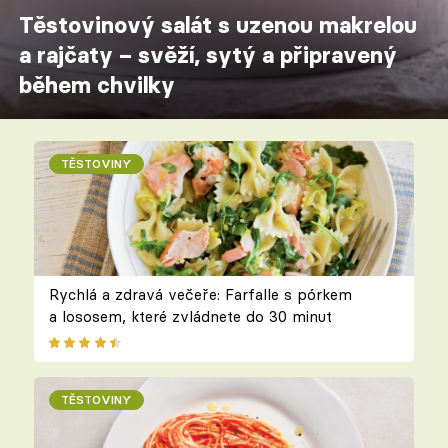
Těstovinový salát s uzenou makrelou
a rajčaty – svěží, sytý a připravený
během chvilky
TĚSTOVINY
Rychlá a zdravá večeře: Farfalle s pórkem
a lososem, které zvládnete do 30 minut
TĚSTOVINY