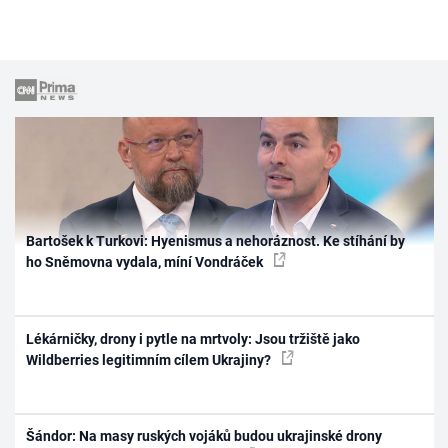
Bartošek k Turkovi: Hyenismus a nehoráznost. Ke stíhání by
ho Sněmovna vydala, míní Vondráček
Lékárničky, drony i pytle na mrtvoly: Jsou tržiště jako
Wildberries legitimním cílem Ukrajiny?
Šándor: Na masy ruských vojáků budou ukrajinské drony