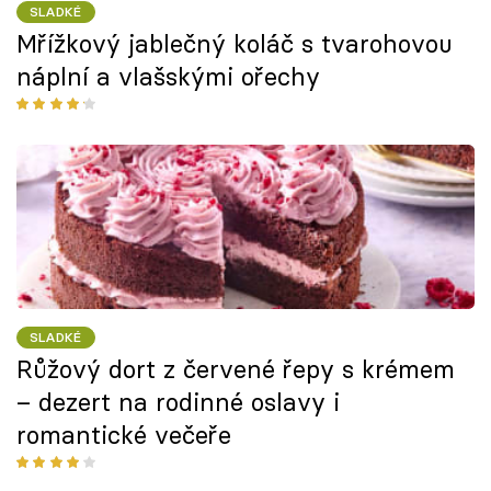
SLADKÉ
Mřížkový jablečný koláč s tvarohovou
náplní a vlašskými ořechy
SLADKÉ
Růžový dort z červené řepy s krémem
– dezert na rodinné oslavy i
romantické večeře