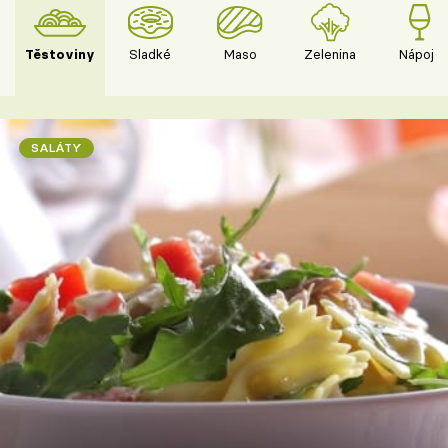
Těstoviny
Sladké
Maso
Zelenina
Nápoje
SALÁTY