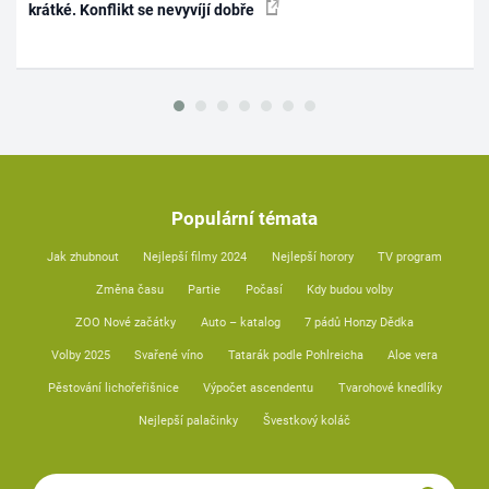
krátké. Konflikt se nevyvíjí dobře
Populární témata
Jak zhubnout
Nejlepší filmy 2024
Nejlepší horory
TV program
Změna času
Partie
Počasí
Kdy budou volby
ZOO Nové začátky
Auto – katalog
7 pádů Honzy Dědka
Volby 2025
Svařené víno
Tatarák podle Pohlreicha
Aloe vera
Pěstování lichořeřišnice
Výpočet ascendentu
Tvarohové knedlíky
Nejlepší palačinky
Švestkový koláč