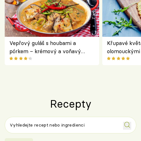
Vepřový guláš s houbami a
Křupavé květ
pórkem – krémový a voňavý
olomouckými 
pokrm z jednoho hrnce
bezlepkový o
českým sýre
Recepty