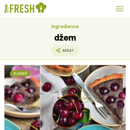
Ingredience
Kuře
Polévky k večeři
Rychlé večeře
Trendy:
džem
Česká kuchyně
Čokoláda
SDÍLET
SLADKÉ
Témata
Recepty
Články
TV Program