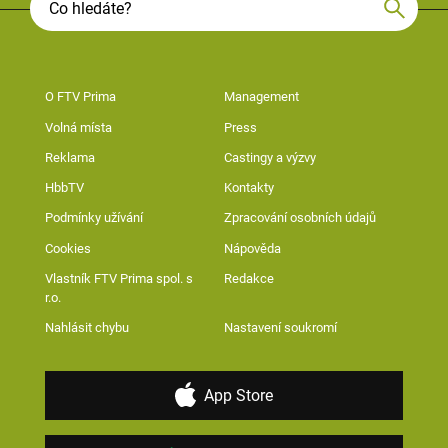
O FTV Prima
Management
Volná místa
Press
Reklama
Castingy a výzvy
HbbTV
Kontakty
Podmínky užívání
Zpracování osobních údajů
Cookies
Nápověda
Vlastník FTV Prima spol. s
Redakce
r.o.
Nahlásit chybu
Nastavení soukromí
App Store