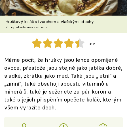
Škola vaření
Recepty z TV
Hruškový koláč s tvarohem a vlašskými ořechy
Zdroj: akademiekvality.cz
Speciál: Cuketa
31x
Těhotnej kuchař
Máme pocit, že hrušky jsou lehce opomíjené
Sledujte prima+
ovoce, přestože jsou stejně jako jablka dobré,
sladké, zkrátka jako med. Také jsou „letní“ a
Přihlášení
„zimní“, také obsahují spoustu vitaminů a
minerálů, také je seženete za pár korun a
také s jejich přispěním upečete koláč, kterým
Sledujte nás
všem vyrazíte dech.