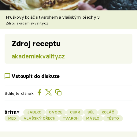
Hruškový koláč s tvarohem a vlašskými ořechy 3
Zdroj: akademiekvality.cz
Zdroj receptu
akademiekvality.cz
Vstoupit do diskuze
Sdílejte článek
ŠTÍTKY
JABLKO
OVOCE
CUKR
SŮL
KOLÁČ
MED
VLAŠSKÝ OŘECH
TVAROH
MÁSLO
TĚSTO