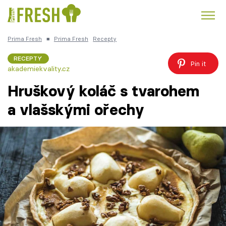
Prima Fresh
■
Prima Fresh
Recepty
Kuře
Polévky k večeři
Rychlé večeře
Trendy:
RECEPTY
Pin it
akademiekvality.cz
Česká kuchyně
Čokoláda
Hruškový koláč s tvarohem
a vlašskými ořechy
Témata
Recepty
Články
TV Program