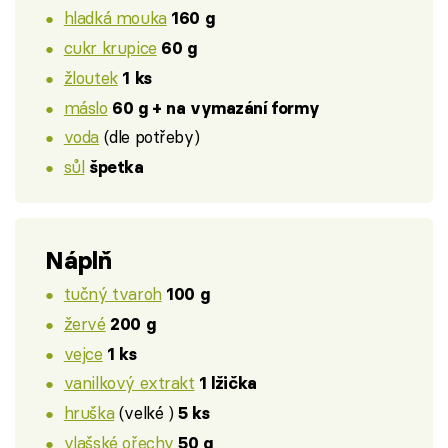
hladká mouka
160 g
cukr krupice
60 g
žloutek
1 ks
máslo
60 g + na vymazání formy
voda
(dle potřeby)
sůl
špetka
Náplň
tučný tvaroh
100 g
žervé
200 g
vejce
1 ks
vanilkový extrakt
1 lžička
hruška
(velké )
5 ks
vlašské ořechy
50 g