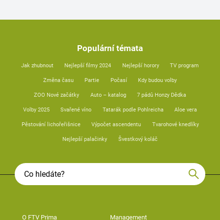
Populární témata
Jak zhubnout
Nejlepší filmy 2024
Nejlepší horory
TV program
Změna času
Partie
Počasí
Kdy budou volby
ZOO Nové začátky
Auto – katalog
7 pádů Honzy Dědka
Volby 2025
Svařené víno
Tatarák podle Pohlreicha
Aloe vera
Pěstování lichořeřišnice
Výpočet ascendentu
Tvarohové knedlíky
Nejlepší palačinky
Švestkový koláč
O FTV Prima
Management