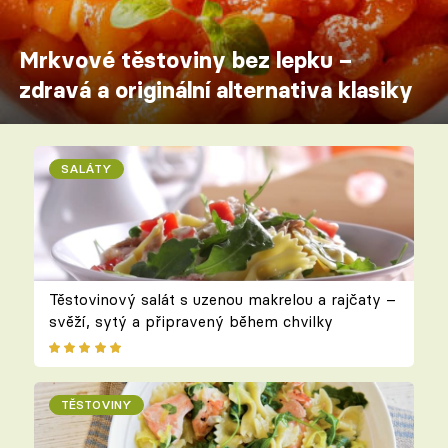
Mrkvové těstoviny bez lepku –
zdravá a originální alternativa klasiky
SALÁTY
Těstovinový salát s uzenou makrelou a rajčaty –
svěží, sytý a připravený během chvilky
TĚSTOVINY