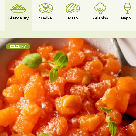
Těstoviny
Sladké
Maso
Zelenina
Nápoje
ZELENINA