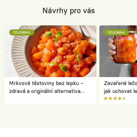
Návrhy pro vás
ZELENINA
ZELENINA
Mrkvové těstoviny bez lepku –
Zavařené lečo
zdravá a originální alternativa
jak uchovat l
klasiky