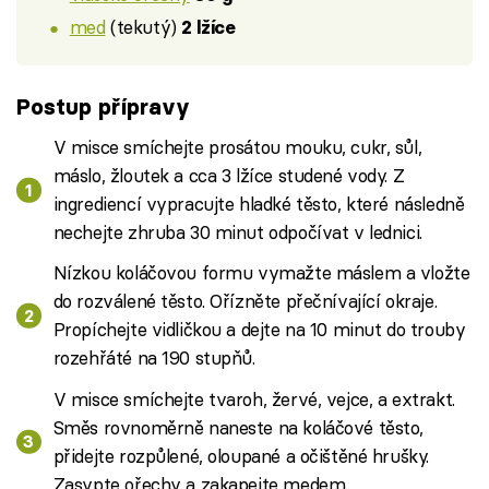
med
(tekutý)
2 lžíce
Postup přípravy
V misce smíchejte prosátou mouku, cukr, sůl,
máslo, žloutek a cca 3 lžíce studené vody. Z
ingrediencí vypracujte hladké těsto, které následně
nechejte zhruba 30 minut odpočívat v lednici.
Nízkou koláčovou formu vymažte máslem a vložte
do rozválené těsto. Ořízněte přečnívající okraje.
Propíchejte vidličkou a dejte na 10 minut do trouby
rozehřáté na 190 stupňů.
V misce smíchejte tvaroh, žervé, vejce, a extrakt.
Směs rovnoměrně naneste na koláčové těsto,
přidejte rozpůlené, oloupané a očištěné hrušky.
Zasypte ořechy a zakapejte medem.