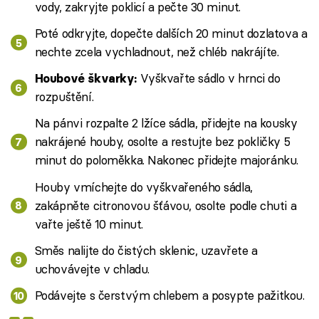
vody, zakryjte poklicí a pečte 30 minut.
Poté odkryjte, dopečte dalších 20 minut dozlatova a
nechte zcela vychladnout, než chléb nakrájíte.
Vyškvařte sádlo v hrnci do
Houbové škvarky:
rozpuštění.
Na pánvi rozpalte 2 lžíce sádla, přidejte na kousky
nakrájené houby, osolte a restujte bez pokličky 5
minut do poloměkka. Nakonec přidejte majoránku.
Houby vmíchejte do vyškvařeného sádla,
zakápněte citronovou šťávou, osolte podle chuti a
vařte ještě 10 minut.
Směs nalijte do čistých sklenic, uzavřete a
uchovávejte v chladu.
Podávejte s čerstvým chlebem a posypte pažitkou.