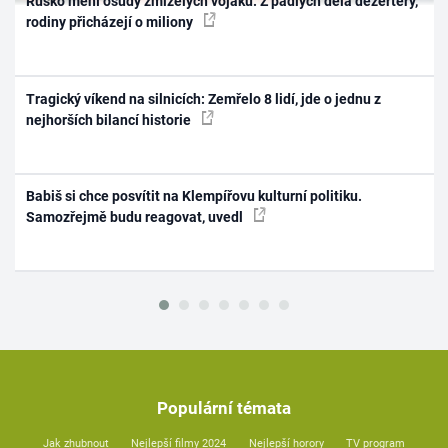
Rusko mění osudy zmizelých vojáků. Z padlých dělá dezertéry,
rodiny přicházejí o miliony
Tragický víkend na silnicích: Zemřelo 8 lidí, jde o jednu z
nejhorších bilancí historie
Babiš si chce posvítit na Klempířovu kulturní politiku.
Samozřejmě budu reagovat, uvedl
Populární témata
Jak zhubnout
Nejlepší filmy 2024
Nejlepší horory
TV program