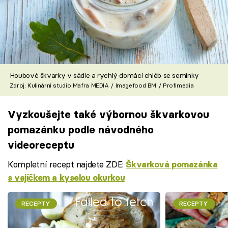
Houbové škvarky v sádle a rychlý domácí chléb se semínky
Zdroj: Kulinární studio Mafra MEDIA / Imagefood BM / Profimedia
Vyzkoušejte také výbornou škvarkovou
pomazánku podle návodného
videoreceptu
Kompletní recept najdete ZDE:
Škvarková pomazánka
s vajíčkem a kyselou okurkou
Failed to fetch
RECEPTY
RECEPTY