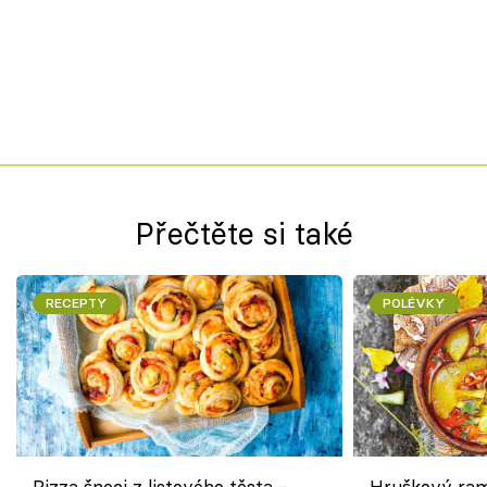
Přečtěte si také
RECEPTY
POLÉVKY
Pizza šneci z listového těsta –
Hruškový ram