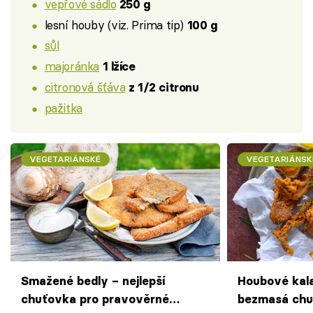
vepřové sádlo
250 g
lesní houby (viz. Prima tip)
100 g
sůl
majoránka
1 lžíce
citronová šťáva
z 1/2 citronu
pažitka
VEGETARIÁNSKÉ
VEGETARIÁNSK
Smažené bedly – nejlepší
Houbové kala
chuťovka pro pravověrné
bezmasá chu