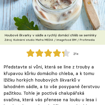
Škola vaření
Recepty z TV
Speciál: Cuketa
Houbové škvarky v sádle a rychlý domácí chléb se semínky
Těhotnej kuchař
Zdroj: Kulinární studio Mafra MEDIA / Imagefood BM / Profimedia
Sledujte prima+
21x
Přihlášení
Představte si vůni, která se line z trouby a
křupavou kůrku domácího chleba, a k tomu
lžičku horkých houbových škvarků v
Sledujte nás
lahodném sádle, a to vše posypané čerstvou
pažitkou. Tohle je poctivá chalupářská
svačina, která vás přenese na louku u lesa i