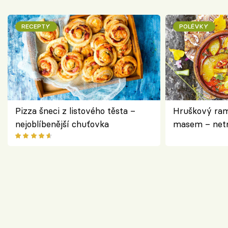
RECEPTY
POLÉVKY
Pizza šneci z listového těsta –
Hruškový ram
nejoblíbenější chuťovka
masem – netr
asijském styl