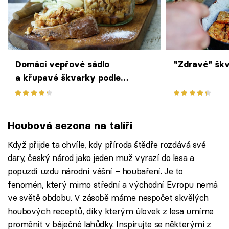
Domácí vepřové sádlo
"Zdravé" škv
a křupavé škvarky podle
Florentýny
Houbová sezona na talíři
Když přijde ta chvíle, kdy příroda štědře rozdává své
dary, český národ jako jeden muž vyrazí do lesa a
popuzdí uzdu národní vášní – houbaření. Je to
fenomén, který mimo střední a východní Evropu nemá
ve světě obdobu. V zásobě máme nespočet skvělých
houbových receptů, díky kterým úlovek z lesa umíme
proměnit v báječné lahůdky. Inspirujte se některými z