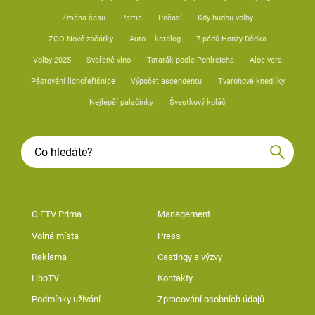
Změna času
Partie
Počasí
Kdy budou volby
ZOO Nové začátky
Auto – katalog
7 pádů Honzy Dědka
Volby 2025
Svařené víno
Tatarák podle Pohlreicha
Aloe vera
Pěstování lichořeřišnice
Výpočet ascendentu
Tvarohové knedlíky
Nejlepší palačinky
Švestkový koláč
O FTV Prima
Management
Volná místa
Press
Reklama
Castingy a výzvy
HbbTV
Kontakty
Podmínky užívání
Zpracování osobních údajů