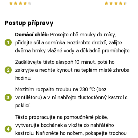
houbaře
Postup přípravy
Prosejte obě mouky do mísy,
Domácí chléb:
přidejte sůl a semínka. Rozdrobte droždí, zalijte
dvěma hrnky vlažné vody a důkladně promíchejte.
Zadělávejte těsto alespoň 10 minut, poté ho
zakryjte a nechte kynout na teplém místě zhruba
hodinu.
Mezitím rozpalte troubu na 230 °C (bez
ventilátoru) a v ní nahřejte tlustostěnný kastrol s
poklicí.
Těsto propracujte na pomoučněné ploše,
vytvarujte bochánek a vložte do nahřátého
kastrolu. Nařízněte ho nožem, pokapejte trochou