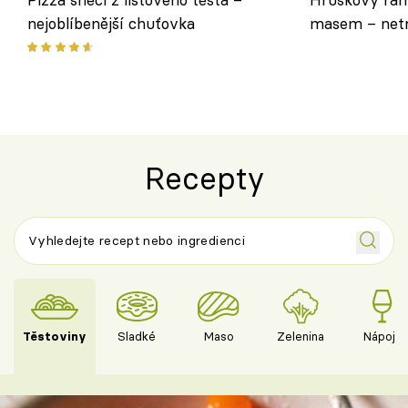
nejoblíbenější chuťovka
masem – netr
asijském styl
Recepty
Těstoviny
Sladké
Maso
Zelenina
Nápoje