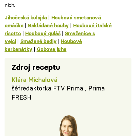
nich.
|
Jihočeská kulajda
Houbová smetanová
|
|
omáčka
Nakládané houby
Houbové italské
|
|
risotto
Houbový guláš
Smaženice s
|
|
vejci
Smažené bedly
Houbové
karbanátky
|
Gobova juha
Zdroj receptu
Klára Michalová
šéfredaktorka FTV Prima , Prima
FRESH