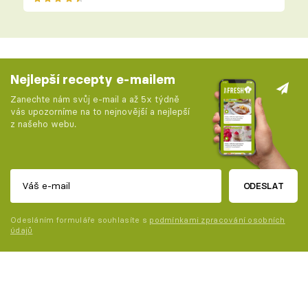
Nejlepší recepty e-mailem
Zanechte nám svůj e-mail a až 5x týdně
vás upozorníme na to nejnovější a nejlepší
z našeho webu.
ODESLAT
Odesláním formuláře souhlasíte s
podmínkami zpracování osobních
údajů