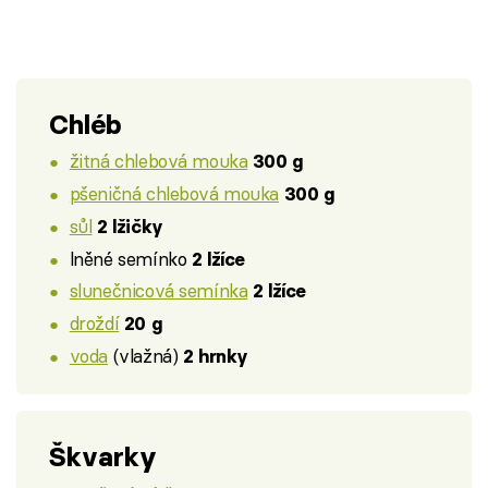
Chléb
žitná chlebová mouka
300 g
pšeničná chlebová mouka
300 g
sůl
2 lžičky
lněné semínko
2 lžíce
slunečnicová semínka
2 lžíce
droždí
20 g
voda
(vlažná)
2 hrnky
Škvarky