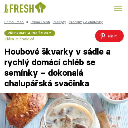
Prima Fresh
■
Prima Fresh
Recepty
Předkrmy a chuťovky
Kuře
Polévky k večeři
Rychlé večeře
Trendy:
PŘEDKRMY A CHUŤOVKY
Pin it
Klára Michalová
Česká kuchyně
Čokoláda
Houbové škvarky v sádle a
rychlý domácí chléb se
semínky – dokonalá
Témata
chalupářská svačinka
Recepty
Články
TV Program