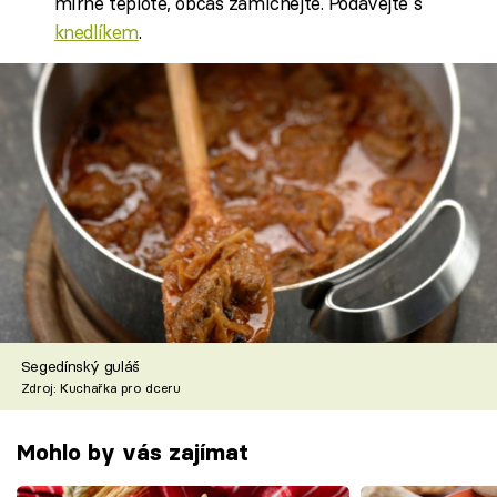
mírné teplotě, občas zamíchejte. Podávejte s
knedlíkem
.
Segedínský guláš
Zdroj: Kuchařka pro dceru
Mohlo by vás zajímat