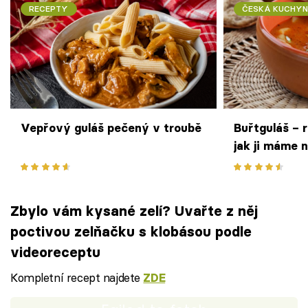
RECEPTY
ČESKÁ KUCHYN
Vepřový guláš pečený v troubě
Buřtguláš – r
jak ji máme n
Zbylo vám kysané zelí? Uvařte z něj
poctivou zelňačku s klobásou podle
videoreceptu
Kompletní recept najdete
ZDE