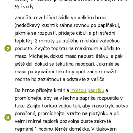
½ l vody.
Začněte rozehřívat sádlo ve velkém hrnci
(nedočkavý kuchtík sáhne rovnou po papiňáku),
jakmile se rozpustí, přidejte cibuli a při střední
teplotě ji 2 minuty za stálého míchání vařečkou
poduste. Zvyšte teplotu na maximum a přidejte
maso. Míchejte, dokud maso nepustí šťávu, a pak
ještě dál, dokud se tekutina neodpaří. Jakmile se
maso po vypaření tekutiny opět začne smažit,
nechte ho zezlátnout a odstavte z vařiče.
Do hrnce přidejte kmín a
mletou papriku
a
promíchejte, aby se všechna paprika rozpustila v
tuku. Zalijte horkou vodou tak, aby maso bylo sotva
ponořené, promíchejte, vraťte na plotýnku a při
velmi mírné teplotě pozvolna duste zakryté
nejméně 1 hodinu téměř doměkka. V tlakovém