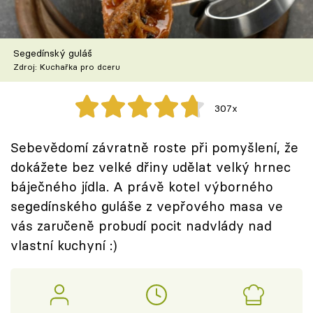
Škola vaření
Recepty z TV
Segedínský guláš
Zdroj: Kuchařka pro dceru
Speciál: Cuketa
307x
Těhotnej kuchař
Sebevědomí závratně roste při pomyšlení, že
Sledujte prima+
dokážete bez velké dřiny udělat velký hrnec
báječného jídla. A právě kotel výborného
Přihlášení
segedínského guláše z vepřového masa ve
vás zaručeně probudí pocit nadvlády nad
vlastní kuchyní :)
Sledujte nás