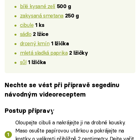
bílé kysané zelí
500 g
zakysaná smetana
250 g
cibule
1 ks
sádlo
2 lžíce
drcený kmín
1 lžička
mletá sladká paprika
2 lžičky
sůl
1 lžička
Nechte se vést při přípravě segedínu
návodným videoreceptem
Failed to fetch
Postup přípravy
Oloupejte cibuli a nakrájejte ji na drobné kousky.
Maso osušte papírovou utěrkou a pokrájejte na
kostky o velikosti přibližně 2 centimetry. Dejte vařit