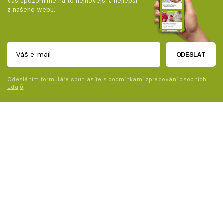
vás upozorníme na to nejnovější a nejlepší
z našeho webu.
ODESLAT
Odesláním formuláře souhlasíte s
podmínkami zpracování osobních
údajů