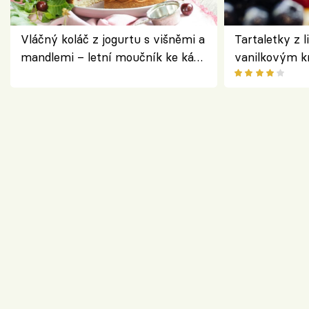
Vláčný koláč z jogurtu s višněmi a
Tartaletky z l
mandlemi – letní moučník ke kávě
vanilkovým k
i na oslavu
ovocem podle