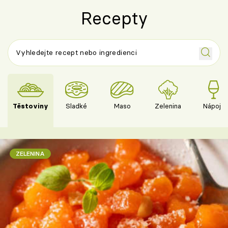
Recepty
Těstoviny
Sladké
Maso
Zelenina
Nápoje
ZELENINA