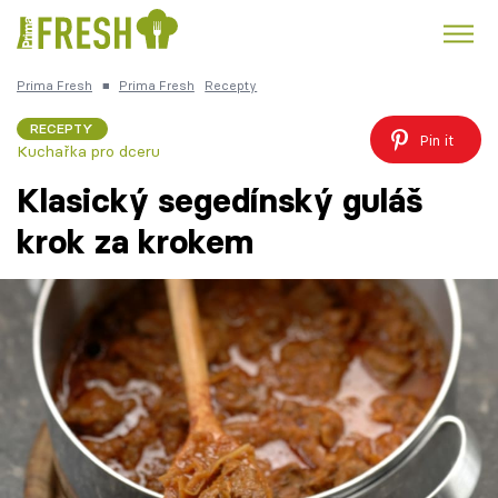
Prima Fresh
■
Prima Fresh
Recepty
Kuře
Polévky k večeři
Rychlé večeře
Trendy:
RECEPTY
Pin it
Kuchařka pro dceru
Česká kuchyně
Čokoláda
Klasický segedínský guláš
krok za krokem
Témata
Recepty
Články
TV Program