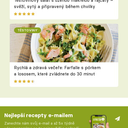
Těstovinový salát s uzenou makrelou a rajčaty –
svěží, sytý a připravený během chvilky
TĚSTOVINY
Rychlá a zdravá večeře: Farfalle s pórkem
a lososem, které zvládnete do 30 minut
Nejlepší recepty e-mailem
Zanechte nám svůj e-mail a až 5x týdně