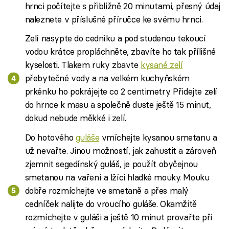
hrnci počítejte s přibližně 20 minutami, přesný údaj
naleznete v příslušné příručce ke svému hrnci.
Zelí nasypte do cedníku a pod studenou tekoucí
vodou krátce propláchněte, zbavíte ho tak přílišné
kyselosti. Tlakem ruky zbavte
kysané zelí
přebytečné vody a na velkém kuchyňském
prkénku ho pokrájejte co 2 centimetry. Přidejte zelí
do hrnce k masu a společně duste ještě 15 minut,
dokud nebude měkké i zelí.
Do hotového
guláše
vmíchejte kysanou smetanu a
už nevařte. Jinou možností, jak zahustit a zároveň
zjemnit segedínský guláš, je použít obyčejnou
smetanou na vaření a lžíci hladké mouky. Mouku
dobře rozmíchejte ve smetaně a přes malý
cedníček nalijte do vroucího guláše. Okamžitě
rozmíchejte v guláši a ještě 10 minut provařte při