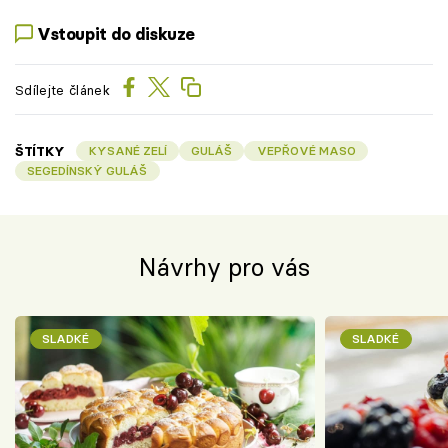
Vstoupit do diskuze
Sdílejte článek
ŠTÍTKY
KYSANÉ ZELÍ
GULÁŠ
VEPŘOVÉ MASO
SEGEDÍNSKÝ GULÁŠ
Návrhy pro vás
SLADKÉ
SLADKÉ