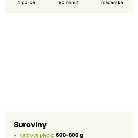
4 porce
90 minut
maďarská
Suroviny
vepřové plecko
600–800 g