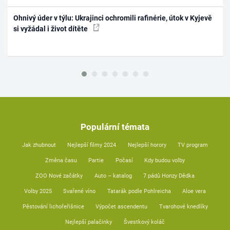
Ohnivý úder v týlu: Ukrajinci ochromili rafinérie, útok v Kyjevě
si vyžádal i život dítěte
Populární témata
Jak zhubnout
Nejlepší filmy 2024
Nejlepší horory
TV program
Změna času
Partie
Počasí
Kdy budou volby
ZOO Nové začátky
Auto – katalog
7 pádů Honzy Dědka
Volby 2025
Svařené víno
Tatarák podle Pohlreicha
Aloe vera
Pěstování lichořeřišnice
Výpočet ascendentu
Tvarohové knedlíky
Nejlepší palačinky
Švestkový koláč