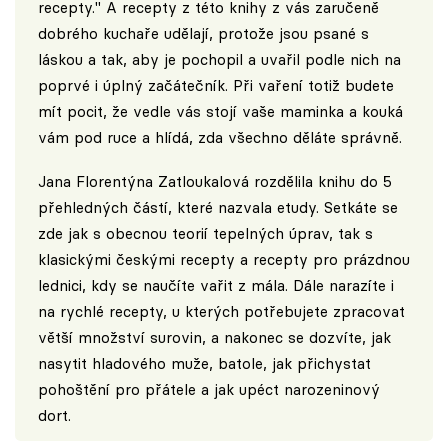
recepty." A recepty z této knihy z vás zaručeně
dobrého kuchaře udělají, protože jsou psané s
láskou a tak, aby je pochopil a uvařil podle nich na
poprvé i úplný začátečník. Při vaření totiž budete
mít pocit, že vedle vás stojí vaše maminka a kouká
vám pod ruce a hlídá, zda všechno děláte správně.
Jana Florentýna Zatloukalová rozdělila knihu do 5
přehledných částí, které nazvala etudy. Setkáte se
zde jak s obecnou teorií tepelných úprav, tak s
klasickými českými recepty a recepty pro prázdnou
lednici, kdy se naučíte vařit z mála. Dále narazíte i
na rychlé recepty, u kterých potřebujete zpracovat
větší množství surovin, a nakonec se dozvíte, jak
nasytit hladového muže, batole, jak přichystat
pohoštění pro přátele a jak upéct narozeninový
dort.