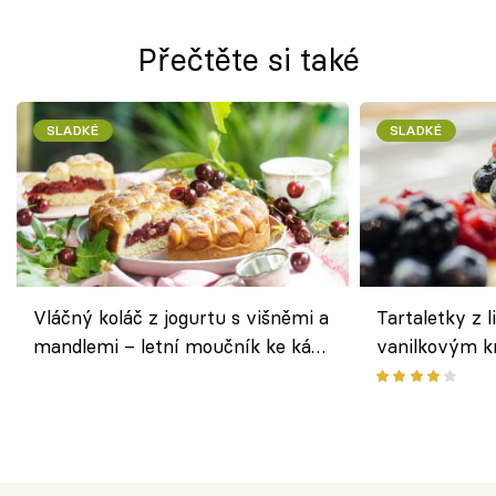
Přečtěte si také
SLADKÉ
SLADKÉ
Vláčný koláč z jogurtu s višněmi a
Tartaletky z l
mandlemi – letní moučník ke kávě
vanilkovým k
i na oslavu
ovocem podle