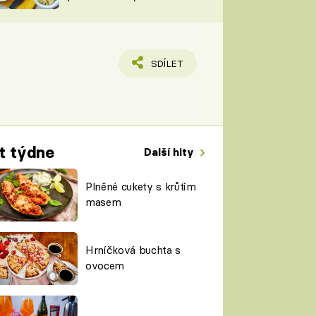
TORKY
ESH
SDÍLET
t týdne
Další hity
Plněné cukety s krůtím
masem
Hrníčková buchta s
ovocem