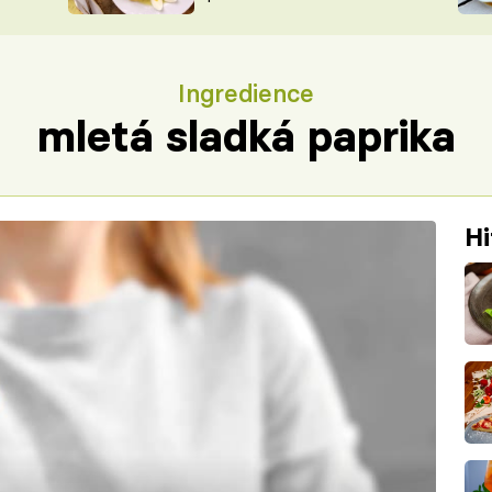
ŠÉFREDAK
VYCHYTÁVKY
SOUTĚŽ FR
NA NÁKUPECH
Ingredience
ČASOPIS
mletá sladká paprika
Hi