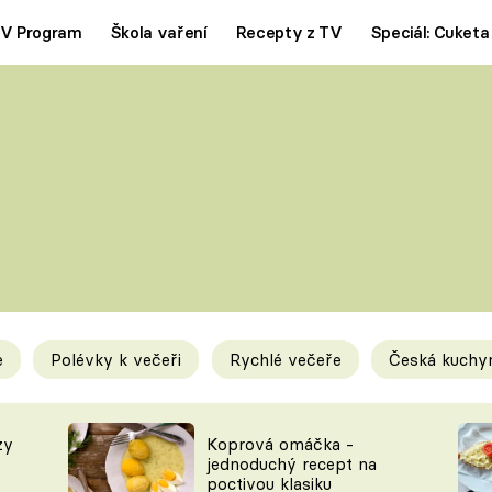
V Program
Škola vaření
Recepty z TV
Speciál: Cuketa
Polévky
Saláty
ČESKÁ KLASIKA
TĚSTOVIN
SILNÉ VÝVARY
SLADKÉ
KRÉMOVÉ
BEZMASÁ J
e
Polévky k večeři
Rychlé večeře
Česká kuchy
y
Tipy a triky
Novink
zy
Koprová omáčka -
jednoduchý recept na
poctivou klasiku
KAM ZA JÍDLEM
BLOG