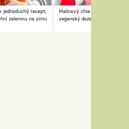
: jednoduchý recept,
Malinový chia pudink s kokose
etní zeleninu na zimu
veganský dezert plný ovoce a
ořechů