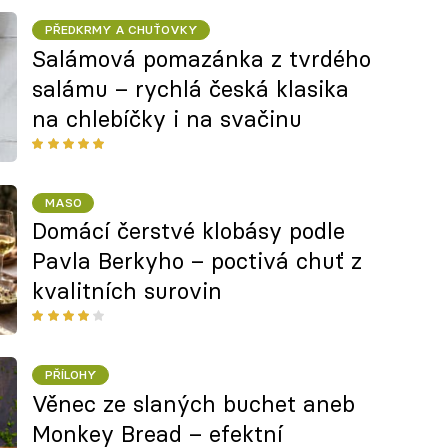
PŘEDKRMY A CHUŤOVKY
Salámová pomazánka z tvrdého
salámu – rychlá česká klasika
na chlebíčky i na svačinu
MASO
Domácí čerstvé klobásy podle
Pavla Berkyho – poctivá chuť z
kvalitních surovin
PŘÍLOHY
Věnec ze slaných buchet aneb
Monkey Bread – efektní