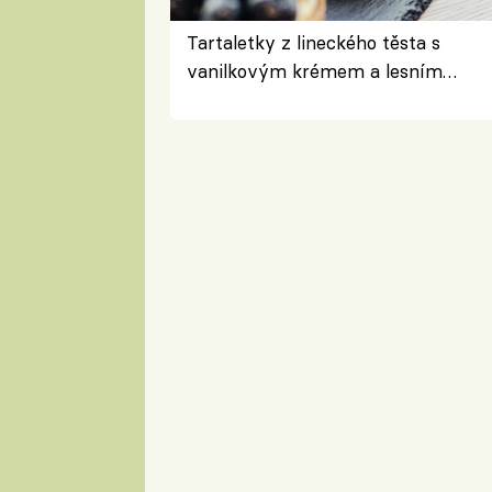
Tartaletky z lineckého těsta s
vanilkovým krémem a lesním
ovocem podle Bread Society