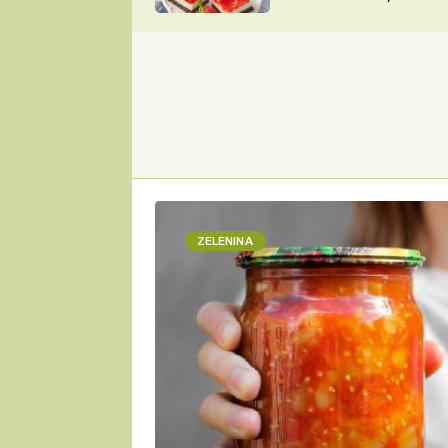
nepotřebujete troubu
ZDENĚK
ČESKO NA TALÍŘI
POHLREICH
KAROLÍNA,
JAROSLAV SAPÍK
DOMÁCÍ
KUCHAŘKA
KAROLÍNA
KAMBERSKÁ
ZELENINA