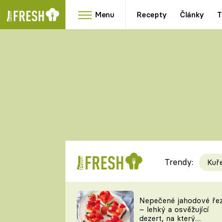
Menu
Recepty
Články
T
Oblíbené
Přílohy
recepty
HRANOLKY
HOUBY
KNEDLÍKY
DÝNĚ
KAŠE
RYCHLOVKY
Trendy:
Kuř
Populární
Videorecept
Nepečené jahodové ře
– lehký a osvěžující
kuchaři
dezert, na který
TEĎ VAŘÍ ŠÉF!