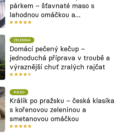
párkem – šťavnaté maso s
lahodnou omáčkou a
překvapením uvnitř
ZELENINA
Domácí pečený kečup –
jednoduchá příprava v troubě a
výraznější chuť zralých rajčat
MASO
Králík po pražsku – česká klasika
s kořenovou zeleninou a
smetanovou omáčkou