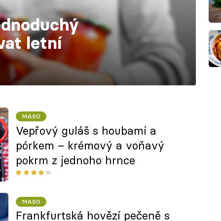
jednoduchý
vat letní
u
MASO
Vepřový guláš s houbami a
pórkem – krémový a voňavý
pokrm z jednoho hrnce
MASO
Frankfurtská hovězí pečeně s