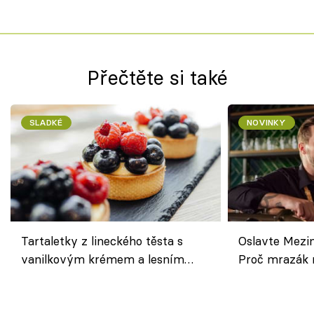
Přečtěte si také
SLADKÉ
NOVINKY
Tartaletky z lineckého těsta s
Oslavte Mezin
vanilkovým krémem a lesním
Proč mrazák n
ovocem podle Bread Society
horku vsadit 