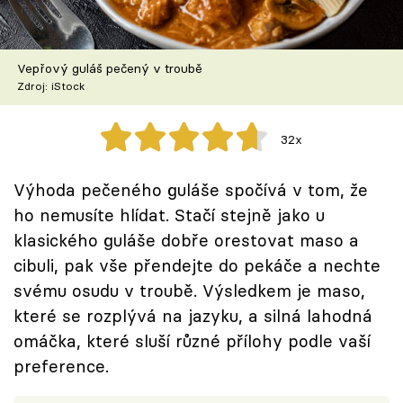
Škola vaření
Recepty z TV
Vepřový guláš pečený v troubě
Zdroj: iStock
Speciál: Cuketa
32x
Těhotnej kuchař
Výhoda pečeného guláše spočívá v tom, že
Sledujte prima+
ho nemusíte hlídat. Stačí stejně jako u
klasického guláše dobře orestovat maso a
Přihlášení
cibuli, pak vše přendejte do pekáče a nechte
svému osudu v troubě. Výsledkem je maso,
které se rozplývá na jazyku, a silná lahodná
Sledujte nás
omáčka, které sluší různé přílohy podle vaší
preference.