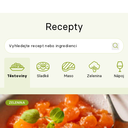
Recepty
Těstoviny
Sladké
Maso
Zelenina
Nápoje
ZELENINA