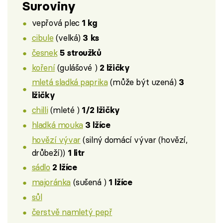
Suroviny
vepřová plec
1 kg
cibule
(velká)
3 ks
česnek
5 stroužků
koření
(gulášové )
2 lžičky
mletá sladká paprika
(může být uzená)
3
lžičky
chilli
(mleté )
1/2 lžičky
hladká mouka
3 lžíce
hovězí vývar
(silný domácí vývar (hovězí,
drůbeží))
1 litr
sádlo
2 lžíce
majoránka
(sušená )
1 lžíce
sůl
čerstvě namletý pepř