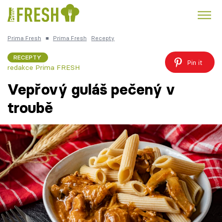
Prima Fresh
■
Prima Fresh
Recepty
Kuře
Polévky k večeři
Rychlé večeře
Trendy:
RECEPTY
Pin it
redakce Prima FRESH
Česká kuchyně
Čokoláda
Vepřový guláš pečený v
troubě
Témata
Recepty
Články
TV Program