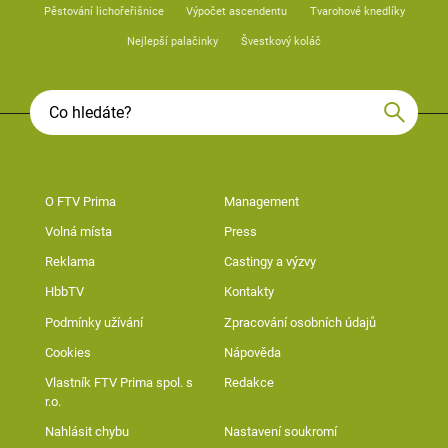
Pěstování lichořeřišnice
Výpočet ascendentu
Tvarohové knedlíky
Nejlepší palačinky
Švestkový koláč
O FTV Prima
Management
Volná místa
Press
Reklama
Castingy a výzvy
HbbTV
Kontakty
Podmínky užívání
Zpracování osobních údajů
Cookies
Nápověda
Vlastník FTV Prima spol. s
Redakce
r.o.
Nahlásit chybu
Nastavení soukromí