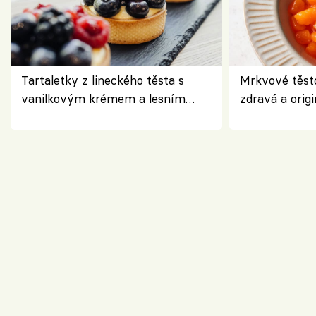
Tartaletky z lineckého těsta s
Mrkvové těst
vanilkovým krémem a lesním
zdravá a origi
ovocem podle Bread Society
klasiky