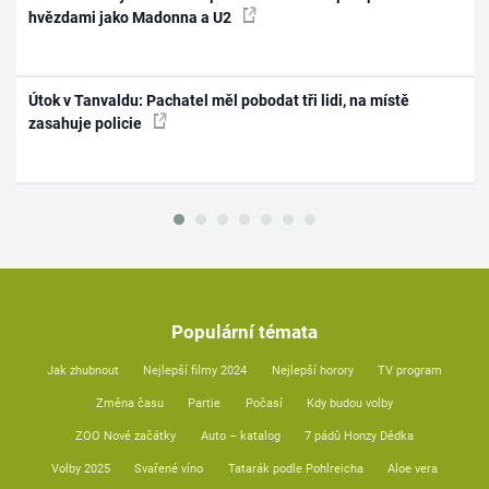
hvězdami jako Madonna a U2
Útok v Tanvaldu: Pachatel měl pobodat tři lidi, na místě
zasahuje policie
Populární témata
Jak zhubnout
Nejlepší filmy 2024
Nejlepší horory
TV program
Změna času
Partie
Počasí
Kdy budou volby
ZOO Nové začátky
Auto – katalog
7 pádů Honzy Dědka
Volby 2025
Svařené víno
Tatarák podle Pohlreicha
Aloe vera