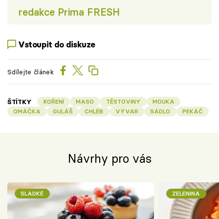
redakce Prima FRESH
Vstoupit do diskuze
Sdílejte článek
ŠTÍTKY
KOŘENÍ
MASO
TĚSTOVINY
MOUKA
OMÁČKA
GULÁŠ
CHLÉB
VÝVAR
SÁDLO
PEKÁČ
Návrhy pro vás
SLADKÉ
ZELENINA