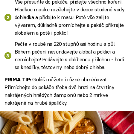
Vše přesuňte do pekáče, přidejte všechno koření.
Hladkou mouku rozšlehejte v decce studené vody
dohladka a přidejte k masu. Poté vše zalijte
vývarem, důkladně promíchejte a pekáč přikrajte
alobalem a poté i poklicí.
Pečte v roubě na 220 stupňů asi hodinu a půl.
Během pečení nesundavejte alobal a poklici a
nemíchejte! Podávejte s oblíbenou přílohou - hodí
se knedlíky, těstoviny nebo dobrý chleba.
Guláš můžete i různě obměňovat.
PRIMA TIP:
Přimíchejte do pekáče třeba dvě hrsti na čtvrtiny
nakrájených hnědých žampionů nebo 2 mrkve
nakrájené na hrubé špalíčky.