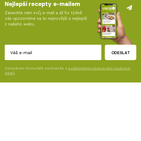
Nejlepší recepty e-mailem
Zanechte nám svůj e-mail a až 5x týdně
vás upozorníme na to nejnovější a nejlepší
z našeho webu.
ODESLAT
Odesláním formuláře souhlasíte s
podmínkami zpracování osobních
údajů