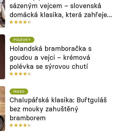
sázeným vejcem – slovenská
domácká klasika, která zahřeje i
zasytí
POLÉVKY
Holandská bramboračka s
goudou a vejci – krémová
polévka se sýrovou chutí
MASO
Chalupářská klasika: Buřtguláš
bez mouky zahuštěný
bramborem