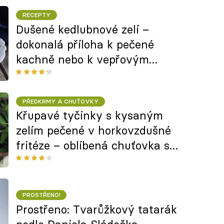
RECEPTY
Dušené kedlubnové zelí –
dokonalá příloha k pečené
kachně nebo k vepřovým
výpečkům
PŘEDKRMY A CHUŤOVKY
Křupavé tyčinky s kysaným
zelím pečené v horkovzdušné
fritéze – oblíbená chuťovka s
českou duší
PROSTŘENO!
Prostřeno: Tvarůžkový tatarák