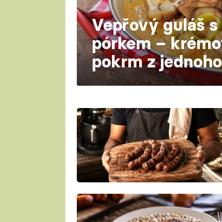
Vepřový guláš s
pórkem – krémo
pokrm z jednoho