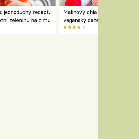
: jednoduchý recept,
Malinový chia pudink s kokose
etní zeleninu na zimu
veganský dezert plný ovoce a
ořechů