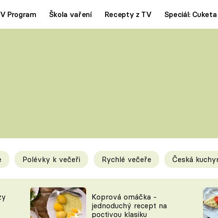
V Program
Škola vaření
Recepty z TV
Speciál: Cuketa
Polévky
Saláty
ČESKÁ KLASIKA
TĚSTOVIN
SILNÉ VÝVARY
SLADKÉ
KRÉMOVÉ
BEZMASÁ J
e
Polévky k večeři
Rychlé večeře
Česká kuchy
y
Tipy a triky
Novink
zy
Koprová omáčka -
jednoduchý recept na
poctivou klasiku
KAM ZA JÍDLEM
BLOG