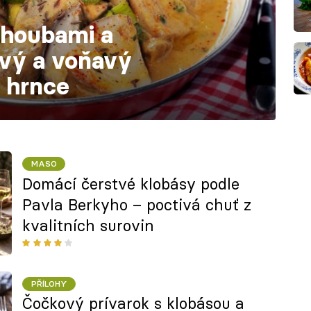
 houbami a
vý a voňavý
 hrnce
MASO
Domácí čerstvé klobásy podle
Pavla Berkyho – poctivá chuť z
kvalitních surovin
PŘÍLOHY
Čočkový prívarok s klobásou a