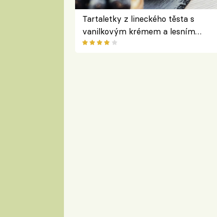
Tartaletky z lineckého těsta s
vanilkovým krémem a lesním
ovocem podle Bread Society