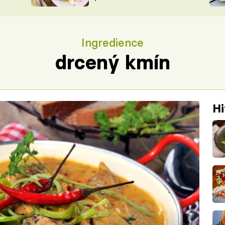
ŠÉFREDAK
VYCHYTÁVKY
SOUTĚŽ FR
NA NÁKUPECH
Ingredience
ČASOPIS
drcený kmín
Hi