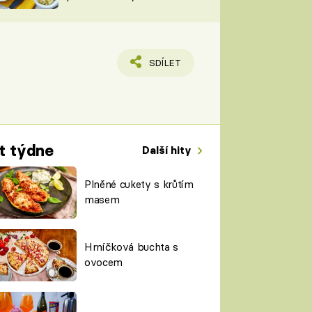
TORKY
ESH
SDÍLET
t týdne
Další hity
Plněné cukety s krůtím
masem
Hrníčková buchta s
ovocem