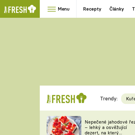
Menu
Recepty
Články
T
Oblíbené
Přílohy
recepty
HRANOLKY
HOUBY
KNEDLÍKY
DÝNĚ
KAŠE
RYCHLOVKY
Trendy:
Kuř
Populární
Videorecept
Nepečené jahodové ře
– lehký a osvěžující
kuchaři
dezert, na který
TEĎ VAŘÍ ŠÉF!