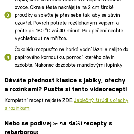
ovoce. Okraje těsta nakrájejte na 2 cm široké
proužky a spleťte je přes sebe tak, aby se závin
uzavřel. Povrch potřete rozšlehaným vejcem a
pečte při 180 °C asi 40 minut. Po upečení nechte
vychladnout na mřížce.
Čokoládu rozpusťte na horké vodní lázni a nalijte do
papírového kornoutku, pomocí kterého závin
ozdobte. Nakonec dozdobte mandlovými lupínky.
Dáváte přednost klasice s jablky, ořechy
a rozinkami? Pusťte si tento videorecept!
Kompletní recept najdete ZDE:
Jablečný štrúdl s ořechy
a rozinkami
Failed to fetch
Nebo se podívejte na další recepty s
rebarborou: