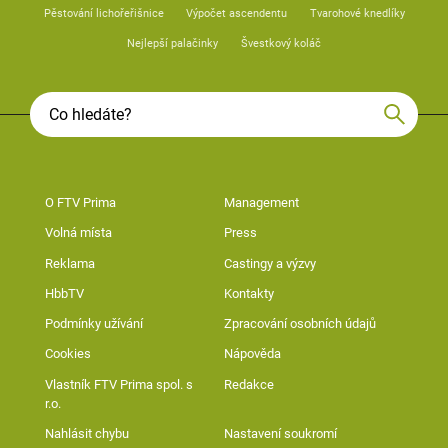
Pěstování lichořeřišnice
Výpočet ascendentu
Tvarohové knedlíky
Nejlepší palačinky
Švestkový koláč
O FTV Prima
Management
Volná místa
Press
Reklama
Castingy a výzvy
HbbTV
Kontakty
Podmínky užívání
Zpracování osobních údajů
Cookies
Nápověda
Vlastník FTV Prima spol. s
Redakce
r.o.
Nahlásit chybu
Nastavení soukromí