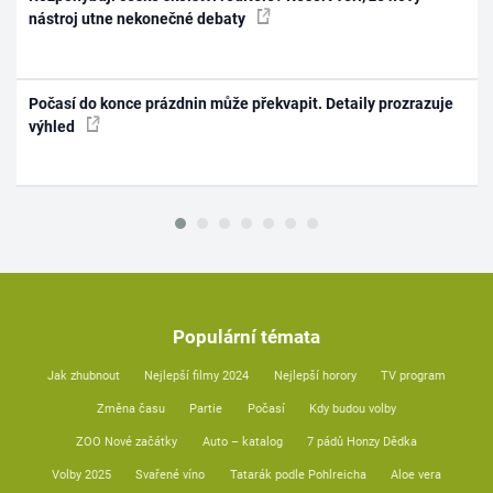
nástroj utne nekonečné debaty
Počasí do konce prázdnin může překvapit. Detaily prozrazuje
výhled
Populární témata
Jak zhubnout
Nejlepší filmy 2024
Nejlepší horory
TV program
Změna času
Partie
Počasí
Kdy budou volby
ZOO Nové začátky
Auto – katalog
7 pádů Honzy Dědka
Volby 2025
Svařené víno
Tatarák podle Pohlreicha
Aloe vera