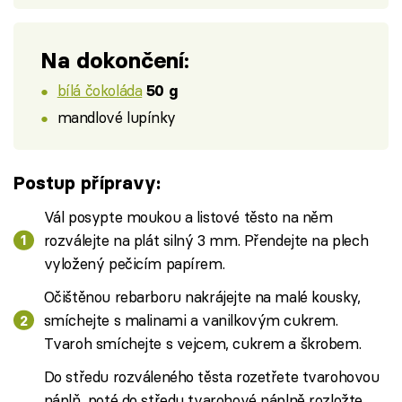
Na dokončení:
bílá čokoláda
50 g
mandlové lupínky
Postup přípravy:
Vál posypte moukou a listové těsto na něm
rozválejte na plát silný 3 mm. Přendejte na plech
vyložený pečicím papírem.
Očištěnou rebarboru nakrájejte na malé kousky,
smíchejte s malinami a vanilkovým cukrem.
Tvaroh smíchejte s vejcem, cukrem a škrobem.
Do středu rozváleného těsta rozetřete tvarohovou
náplň, poté do středu tvarohové náplně rozložte