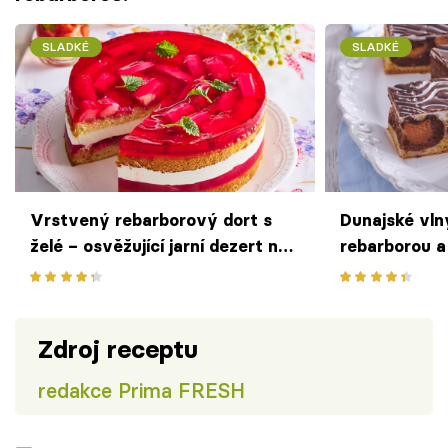
SLADKÉ
SLADKÉ
Vrstvený rebarborový dort s
Dunajské vln
želé – osvěžující jarní dezert na
rebarborou a
rodinnou oslavu
polevou
Zdroj receptu
redakce Prima FRESH