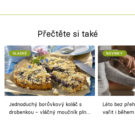
Přečtěte si také
SLADKÉ
NOVINKY
Jednoduchý borůvkový koláč s
Léto bez přeh
drobenkou – vláčný moučník plný
vařit i během
ovoce