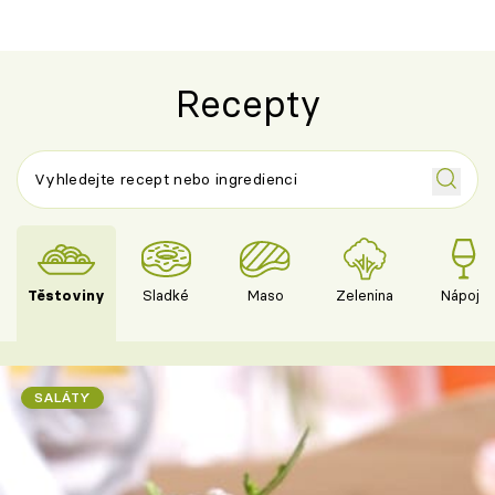
Recepty
Těstoviny
Sladké
Maso
Zelenina
Nápoje
SALÁTY