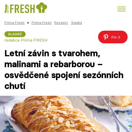
Prima Fresh
■
Prima Fresh
Recepty
Sladké
Kuře
Polévky k večeři
Rychlé večeře
Trendy:
SLADKÉ
Pin it
redakce Prima FRESH
Česká kuchyně
Čokoláda
Letní závin s tvarohem,
malinami a rebarborou –
osvědčené spojení sezónních
Témata
chutí
Recepty
Články
TV Program