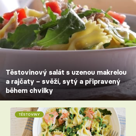
Těstovinový salát s uzenou makrelou
a rajčaty – svěží, sytý a připravený
během chvilky
TĚSTOVINY