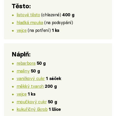
Těsto:
listové těsto
(chlazené)
400 g
hladká mouka
(na podsypání)
vejce
(na potření)
1 ks
Náplň:
rebarbora
50 g
maliny
50 g
vanilkový cukr
1 sáček
měkký tvaroh
200 g
vejce
1 ks
moučkový cukr
50 g
kukuřičný škrob
1 lžíce