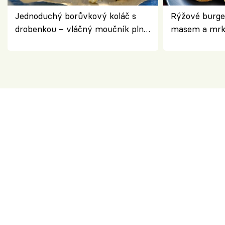
Jednoduchý borůvkový koláč s
Rýžové burge
drobenkou – vláčný moučník plný
masem a mrk
ovoce
salátem – leh