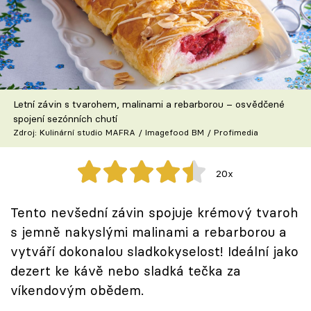
Škola vaření
Recepty z TV
Speciál: Cuketa
Letní závin s tvarohem, malinami a rebarborou – osvědčené
Těhotnej kuchař
spojení sezónních chutí
Zdroj: Kulinární studio MAFRA / Imagefood BM / Profimedia
Sledujte prima+
20x
Přihlášení
Tento nevšední závin spojuje krémový tvaroh
s jemně nakyslými malinami a rebarborou a
Sledujte nás
vytváří dokonalou sladkokyselost! Ideální jako
dezert ke kávě nebo sladká tečka za
víkendovým obědem.