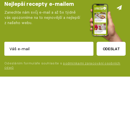
Nejlepší recepty e-mailem
Zanechte nám svůj e-mail a až 5x týdně
vás upozorníme na to nejnovější a nejlepší
z našeho webu.
ODESLAT
Odesláním formuláře souhlasíte s
podmínkami zpracování osobních
údajů