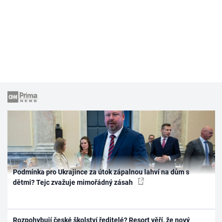
Podmínka pro Ukrajince za útok zápalnou lahví na dům s
dětmi? Tejc zvažuje mimořádný zásah
Rozpohybují české školství ředitelé? Resort věří, že nový