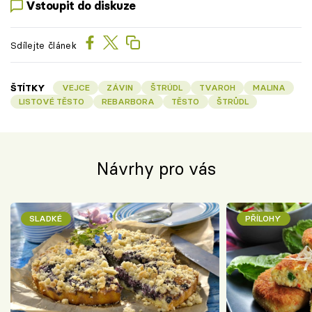
Vstoupit do diskuze
Sdílejte článek
ŠTÍTKY
VEJCE
ZÁVIN
ŠTRÚDL
TVAROH
MALINA
LISTOVÉ TĚSTO
REBARBORA
TĚSTO
ŠTRŮDL
Návrhy pro vás
SLADKÉ
PŘÍLOHY