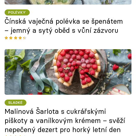
POLÉVKY
Čínská vaječná polévka se špenátem
– jemný a sytý oběd s vůní zázvoru
SLADKÉ
Malinová Šarlota s cukrářskými
piškoty a vanilkovým krémem – svěží
nepečený dezert pro horký letní den