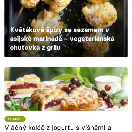
Škola vaření
Recepty z TV
Květákové špízy se sezamem v
Speciál: Cuketa
asijské marinádě – vegetariánská
chuťovka z grilu
Těhotnej kuchař
Sledujte prima+
Přihlášení
Sledujte nás
SLADKÉ
Vláčný koláč z jogurtu s višněmi a