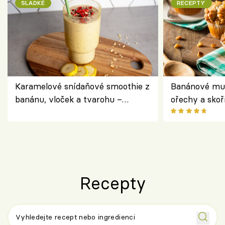
SLADKÉ
RECEPTY
Karamelové snídaňové smoothie z
Banánové muf
banánu, vloček a tvarohu –
ořechy a skoř
snídaně do skleničky
Recepty