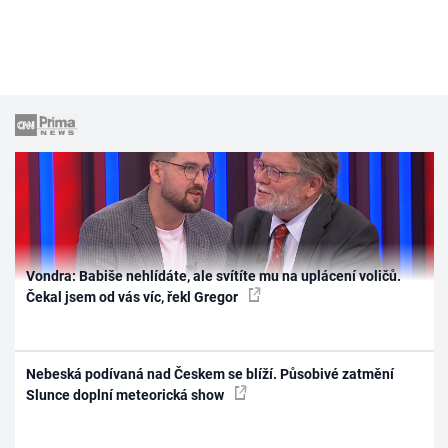
Vondra: Babiše nehlídáte, ale svítíte mu na uplácení voličů.
Čekal jsem od vás víc, řekl Gregor
Nebeská podívaná nad Českem se blíží. Působivé zatmění
Slunce doplní meteorická show