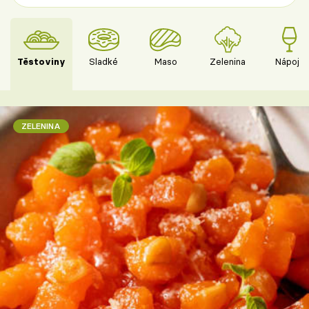
Těstoviny
Sladké
Maso
Zelenina
Nápoje
ZELENINA