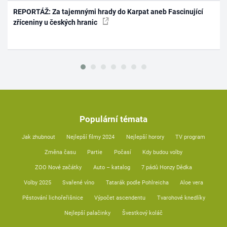
REPORTÁŽ: Za tajemnými hrady do Karpat aneb Fascinující
zříceniny u českých hranic
Populární témata
Jak zhubnout
Nejlepší filmy 2024
Nejlepší horory
TV program
Změna času
Partie
Počasí
Kdy budou volby
ZOO Nové začátky
Auto – katalog
7 pádů Honzy Dědka
Volby 2025
Svařené víno
Tatarák podle Pohlreicha
Aloe vera
Pěstování lichořeřišnice
Výpočet ascendentu
Tvarohové knedlíky
Nejlepší palačinky
Švestkový koláč