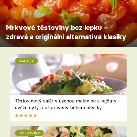
Mrkvové těstoviny bez lepku –
zdravá a originální alternativa klasiky
SALÁTY
Těstovinový salát s uzenou makrelou a rajčaty –
svěží, sytý a připravený během chvilky
TĚSTOVINY