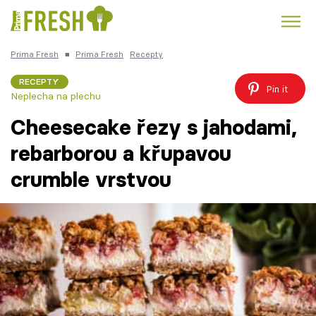
Prima Fresh
■
Prima Fresh
Recepty
Kuře
Polévky k večeři
Rychlé večeře
Trendy:
RECEPTY
Pin it
Neplecha na plechu
Česká kuchyně
Čokoláda
Cheesecake řezy s jahodami,
rebarborou a křupavou
crumble vrstvou
Témata
Recepty
Články
TV Program