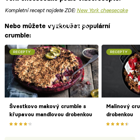
Kompletní recept najdete ZDE:
New York cheesecake
Failed to fetch
Nebo můžete vyzkoušet populární
crumble:
RECEPTY
RECEPTY
Švestkovo makový crumble s
Malinový cr
křupavou mandlovou drobenkou
drobenkou