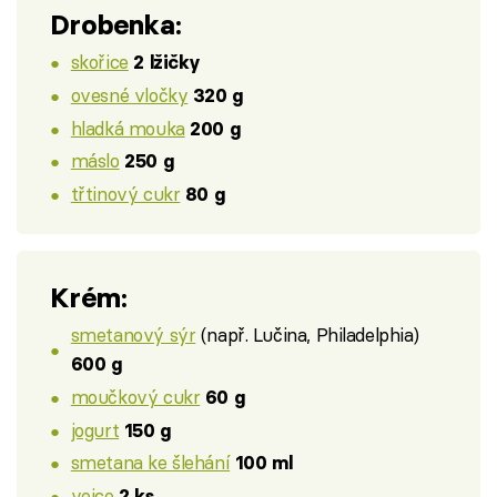
Drobenka:
skořice
2 lžičky
ovesné vločky
320 g
hladká mouka
200 g
máslo
250 g
třtinový cukr
80 g
Krém:
smetanový sýr
(např. Lučina, Philadelphia)
600 g
moučkový cukr
60 g
jogurt
150 g
smetana ke šlehání
100 ml
vejce
2 ks