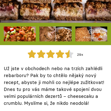
Škola vaření
Recepty z TV
Speciál: Cuketa
6 fotografií
Těhotnej kuchař
Sledujte prima+
29x
Už jste v obchodech nebo na trzích zahlédli
Přihlášení
rebarboru? Pak by to chtělo nějaký nový
recept, abyste ji mohli co nejlépe zužitkovat!
Sledujte nás
Dnes tu pro vás máme takové spojení dvou
velmi populárních dezertů – cheesecaku a
crumblu. Myslíme si, že nikdo neodolá!