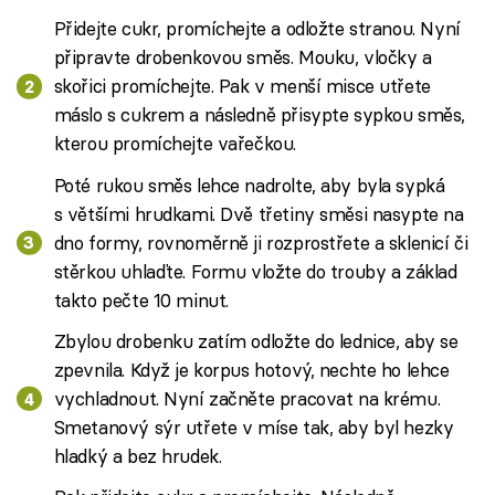
Přidejte cukr, promíchejte a odložte stranou. Nyní
připravte drobenkovou směs. Mouku, vločky a
skořici promíchejte. Pak v menší misce utřete
máslo s cukrem a následně přisypte sypkou směs,
kterou promíchejte vařečkou.
Poté rukou směs lehce nadrolte, aby byla sypká
s většími hrudkami. Dvě třetiny směsi nasypte na
dno formy, rovnoměrně ji rozprostřete a sklenicí či
stěrkou uhlaďte. Formu vložte do trouby a základ
takto pečte 10 minut.
Zbylou drobenku zatím odložte do lednice, aby se
zpevnila. Když je korpus hotový, nechte ho lehce
vychladnout. Nyní začněte pracovat na krému.
Smetanový sýr utřete v míse tak, aby byl hezky
hladký a bez hrudek.