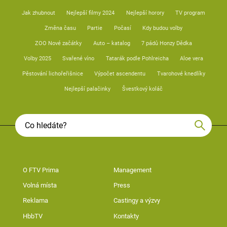
Jak zhubnout
Nejlepší filmy 2024
Nejlepší horory
TV program
Změna času
Partie
Počasí
Kdy budou volby
ZOO Nové začátky
Auto – katalog
7 pádů Honzy Dědka
Volby 2025
Svařené víno
Tatarák podle Pohlreicha
Aloe vera
Pěstování lichořeřišnice
Výpočet ascendentu
Tvarohové knedlíky
Nejlepší palačinky
Švestkový koláč
O FTV Prima
Management
Volná místa
Press
Reklama
Castingy a výzvy
HbbTV
Kontakty