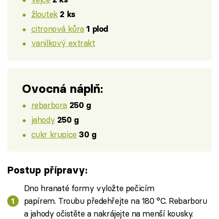
žloutek
2 ks
citronová kůra
1 plod
vanilkový extrakt
Ovocná náplň:
rebarbora
250 g
jahody
250 g
cukr krupice
30 g
Postup přípravy:
Dno hranaté formy vyložte pečicím
papírem. Troubu předehřejte na 180 °C. Rebarboru
a jahody očistěte a nakrájejte na menší kousky.