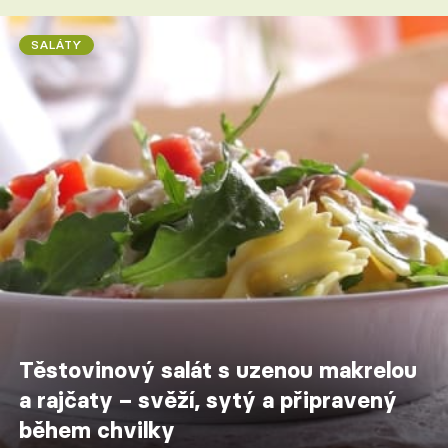
SALÁTY
Těstovinový salát s uzenou makrelou
a rajčaty – svěží, sytý a připravený
během chvilky