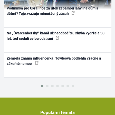
Podmínka pro Ukrajince za útok zápalnou lahví na dům s
dětmi? Tejc zvažuje mimořádný zásah
Na „Švarcenberský“ kanál už neodbočíte. Chyba vydržela 30
let, teď ceduli celou odstraní
Zemřela známá influencerka. Towleová podlehla vzácné a
zákeřné nemoci
Populární témata