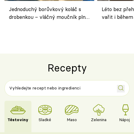
Jednoduchý borůvkový koláč s
Léto bez přeh
drobenkou – vláčný moučník plný
vařit i během
ovoce
Recepty
Těstoviny
Sladké
Maso
Zelenina
Nápoje