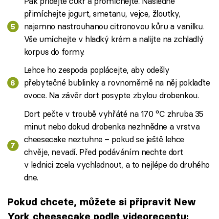
Pak přidejte cukr a promíchejte. Následně
přimíchejte jogurt, smetanu, vejce, žloutky,
najemno nastrouhanou citronovou kůru a vanilku.
Vše umíchejte v hladký krém a nalijte na zchladlý
korpus do formy.
Lehce ho zespoda poplácejte, aby odešly
přebytečné bublinky a rovnoměrně na něj poklaďte
ovoce. Na závěr dort posypte zbylou drobenkou.
Dort pečte v troubě vyhřáté na 170 °C zhruba 35
minut nebo dokud drobenka nezhnědne a vrstva
cheesecake neztuhne – pokud se ještě lehce
chvěje, nevadí. Před podáváním nechte dort
v lednici zcela vychladnout, a to nejlépe do druhého
dne.
Pokud chcete, můžete si připravit New
York cheesecake podle videoreceptu: