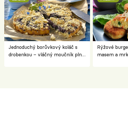
Jednoduchý borůvkový koláč s
Rýžové burge
drobenkou – vláčný moučník plný
masem a mrk
ovoce
salátem – leh